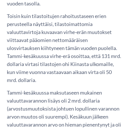
vuoden tasolla.
Toisin kuin tilastoitujen rahoitustaseen erien
perusteella näyttäisi, tilastoimattomia
valuuttavirtoja kuvaavan virhe-erän muutokset
viittaavat pääomien nettomääräisen
ulosvirtauksen kiihtyneen tämän vuoden puolella.
Tammi-kesäkuussa virhe-erä osoittaa, että 131 mrd.
dollaria virtasi tilastojen ohi Kiinasta ulkomaille,
kun viime vuonna vastaavaan aikaan virta oli 50
mrd. dollaria.
Tammi-kesäkuussa maksutaseen mukainen
valuuttavarannon lisäys oli 2 mrd. dollaria
(arvostusmuutoksista johtuen lopullinen varannon
arvon muutos oli suurempi). Kesäkuun jälkeen
valuuttavarannon arvo on hieman pienentynyt ja oli