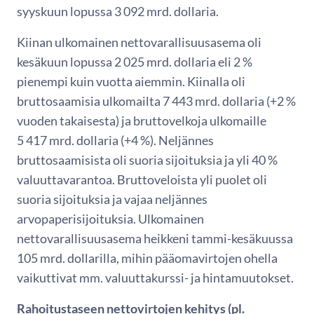
syyskuun lopussa 3 092 mrd. dollaria.
Kiinan ulkomainen nettovarallisuusasema oli
kesäkuun lopussa 2 025 mrd. dollaria eli 2 %
pienempi kuin vuotta aiemmin. Kiinalla oli
bruttosaamisia ulkomailta 7 443 mrd. dollaria (+2 %
vuoden takaisesta) ja bruttovelkoja ulkomaille
5 417 mrd. dollaria (+4 %). Neljännes
bruttosaamisista oli suoria sijoituksia ja yli 40 %
valuuttavarantoa. Bruttoveloista yli puolet oli
suoria sijoituksia ja vajaa neljännes
arvopaperisijoituksia. Ulkomainen
nettovarallisuusasema heikkeni tammi-kesäkuussa
105 mrd. dollarilla, mihin pääomavirtojen ohella
vaikuttivat mm. valuuttakurssi- ja hintamuutokset.
Rahoitustaseen nettovirtojen kehitys (pl.