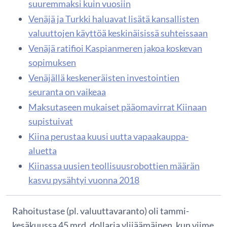
suuremmaksi kuin vuosiin
Venäjä ja Turkki haluavat lisätä kansallisten
valuuttojen käyttöä keskinäisissä suhteissaan
Venäjä ratifioi Kaspianmeren jakoa koskevan
sopimuksen
Venäjällä keskeneräisten investointien
seuranta on vaikeaa
Maksutaseen mukaiset pääomavirrat Kiinaan
supistuivat
Kiina perustaa kuusi uutta vapaakauppa-
aluetta
Kiinassa uusien teollisuusrobottien määrän
kasvu pysähtyi vuonna 2018
Rahoitustase (pl. valuuttavaranto) oli tammi-
kesäkuussa 45 mrd. dollaria ylijäämäinen, kun viime