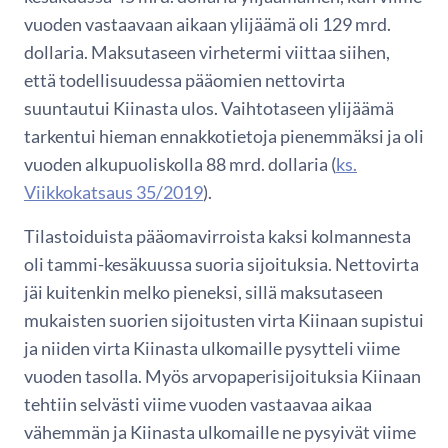
vuoden vastaavaan aikaan ylijäämä oli 129 mrd.
dollaria. Maksutaseen virhetermi viittaa siihen,
että todellisuudessa pääomien nettovirta
suuntautui Kiinasta ulos. Vaihtotaseen ylijäämä
tarkentui hieman ennakkotietoja pienemmäksi ja oli
vuoden alkupuoliskolla 88 mrd. dollaria (
ks.
Viikkokatsaus 35/2019
).
Tilastoiduista pääomavirroista kaksi kolmannesta
oli tammi-kesäkuussa suoria sijoituksia. Nettovirta
jäi kuitenkin melko pieneksi, sillä maksutaseen
mukaisten suorien sijoitusten virta Kiinaan supistui
ja niiden virta Kiinasta ulkomaille pysytteli viime
vuoden tasolla. Myös arvopaperisijoituksia Kiinaan
tehtiin selvästi viime vuoden vastaavaa aikaa
vähemmän ja Kiinasta ulkomaille ne pysyivät viime