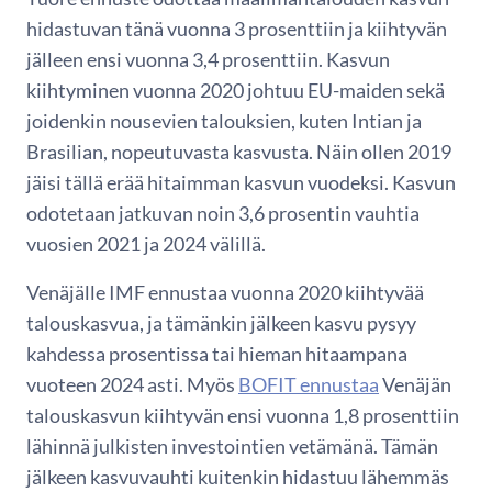
hidastuvan tänä vuonna 3 prosenttiin ja kiihtyvän
jälleen ensi vuonna 3,4 prosenttiin. Kasvun
kiihtyminen vuonna 2020 johtuu EU-maiden sekä
joidenkin nousevien talouksien, kuten Intian ja
Brasilian, nopeutuvasta kasvusta. Näin ollen 2019
jäisi tällä erää hitaimman kasvun vuodeksi. Kasvun
odotetaan jatkuvan noin 3,6 prosentin vauhtia
vuosien 2021 ja 2024 välillä.
Venäjälle IMF ennustaa vuonna 2020 kiihtyvää
talouskasvua, ja tämänkin jälkeen kasvu pysyy
kahdessa prosentissa tai hieman hitaampana
vuoteen 2024 asti. Myös
BOFIT ennustaa
Venäjän
talouskasvun kiihtyvän ensi vuonna 1,8 prosenttiin
lähinnä julkisten investointien vetämänä. Tämän
jälkeen kasvuvauhti kuitenkin hidastuu lähemmäs