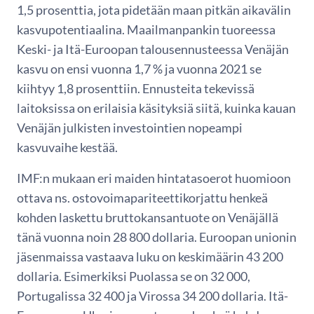
1,5 prosenttia, jota pidetään maan pitkän aikavälin
kasvupotentiaalina. Maailmanpankin tuoreessa
Keski- ja Itä-Euroopan talousennusteessa Venäjän
kasvu on ensi vuonna 1,7 % ja vuonna 2021 se
kiihtyy 1,8 prosenttiin. Ennusteita tekevissä
laitoksissa on erilaisia käsityksiä siitä, kuinka kauan
Venäjän julkisten investointien nopeampi
kasvuvaihe kestää.
IMF:n mukaan eri maiden hintatasoerot huomioon
ottava ns. ostovoimapariteettikorjattu henkeä
kohden laskettu bruttokansantuote on Venäjällä
tänä vuonna noin 28 800 dollaria. Euroopan unionin
jäsenmaissa vastaava luku on keskimäärin 43 200
dollaria. Esimerkiksi Puolassa se on 32 000,
Portugalissa 32 400 ja Virossa 34 200 dollaria. Itä-