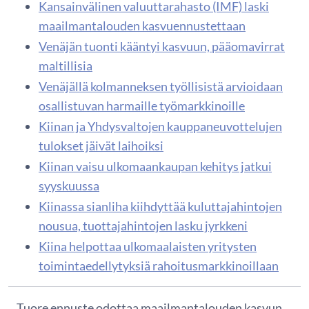
Kansainvälinen valuuttarahasto (IMF) laski
maailmantalouden kasvuennustettaan
Venäjän tuonti kääntyi kasvuun, pääomavirrat
maltillisia
Venäjällä kolmanneksen työllisistä arvioidaan
osallistuvan harmaille työmarkkinoille
Kiinan ja Yhdysvaltojen kauppaneuvottelujen
tulokset jäivät laihoiksi
Kiinan vaisu ulkomaankaupan kehitys jatkui
syyskuussa
Kiinassa sianliha kiihdyttää kuluttajahintojen
nousua, tuottajahintojen lasku jyrkkeni
Kiina helpottaa ulkomaalaisten yritysten
toimintaedellytyksiä rahoitusmarkkinoillaan
Tuore ennuste odottaa maailmantalouden kasvun