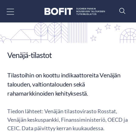
Siirry sisältöön
Venäjä-tilastot
Tilastoihin on koottu indikaattoreita Venäjän
talouden, valtiontalouden sekä
rahamarkkinoiden kehityksestä.
Tiedon lähteet: Venäjän tilastovirasto Rosstat,
Venäjän keskuspankki, Finanssiministeriö, OECD ja
CEIC. Data päivittyy kerran kuukaudessa.