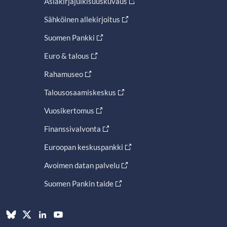
Asiakirjajulkisuuskuvaus
Sähköinen allekirjoitus
Suomen Pankki
Euro & talous
Rahamuseo
Talousosaamiskeskus
Vuosikertomus
Finanssivalvonta
Euroopan keskuspankki
Avoimen datan palvelu
Suomen Pankin taide