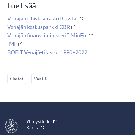
Lue lisää
Venäjän tilastovirasto Rosstat
Venäjän keskuspankki CBR
Venäjän finanssiministeriö MinFin
IMF
BOFIT Venäjä-tilastot 1990–2022
tilastot
Venäjä
Yhteystiedot
Kartta