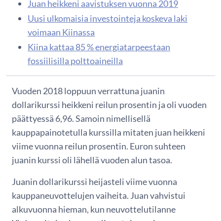
Juan heikkeni aavistuksen vuonna 2019
Uusi ulkomaisia investointeja koskeva laki
voimaan Kiinassa
Kiina kattaa 85 % energiatarpeestaan
fossiilisilla polttoaineilla
Vuoden 2018 loppuun verrattuna juanin
dollarikurssi heikkeni reilun prosentin ja oli vuoden
päättyessä 6,96. Samoin nimellisellä
kauppapainotetulla kurssilla mitaten juan heikkeni
viime vuonna reilun prosentin. Euron suhteen
juanin kurssi oli lähellä vuoden alun tasoa.
Juanin dollarikurssi heijasteli viime vuonna
kauppaneuvottelujen vaiheita. Juan vahvistui
alkuvuonna hieman, kun neuvottelutilanne