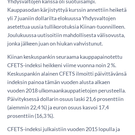
Yhdysvaltojen kanssa oli suotuisampi.
Kauppasodan kärjistyttyä kurssin annettiin heiketä
yli 7 juaniin dollarilta elokuussa Yhdysvaltojen
asetettua uusia tullikorotuksia Kiinan-tuonnilleen.
Joulukuussa uutisoitiin mahdollisesta välisovusta,
jonka jälkeen juan on hiukan vahvistunut.
Kiinan keskuspankin seuraama kauppapainotettu
CFETS-indeksi heikkeni viime vuonna noin 2 %.
Keskuspankin alainen CFETS ilmoitti päivittävänsä
indeksin painoa tämän vuoden alusta alkaen
vuoden 2018 ulkomaankauppatietojen perusteella.
Päivityksessä dollarin osuus laski 21,6 prosenttiin
(aiemmin 22,4 %) ja euron osuus kasvoi 17,4
prosenttiin (16,3 %).
CFETS-indeksi julkaistiin vuoden 2015 lopulla ja