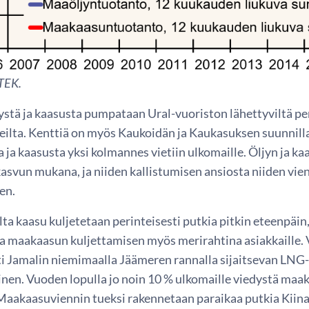
TEK.
ystä ja kaasusta pumpataan Ural-vuoriston lähettyviltä pe
eilta. Kenttiä on myös Kaukoidän ja Kaukasuksen suunnilla
ja kaasusta yksi kolmannes vietiin ulkomaille. Öljyn ja k
svun mukana, ja niiden kallistumisen ansiosta niiden vien
en.
lta kaasu kuljetetaan perinteisesti putkia pitkin eteenpä
a maakaasun kuljettamisen myös merirahtina asiakkaille.
ti Jamalin niemimaalla Jäämeren rannalla sijaitsevan LNG-
nen. Vuoden lopulla jo noin 10 % ulkomaille viedystä maak
aakaasuviennin tueksi rakennetaan paraikaa putkia Kiina