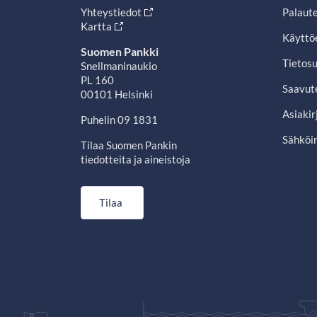
Yhteystiedot
Palaut
Kartta
Käyttö
Suomen Pankki
Tietosu
Snellmaninaukio
PL 160
Saavut
00101 Helsinki
Asiakir
Puhelin 09 1831
Sähköin
Tilaa Suomen Pankin
tiedotteita ja aineistoja
Tilaa