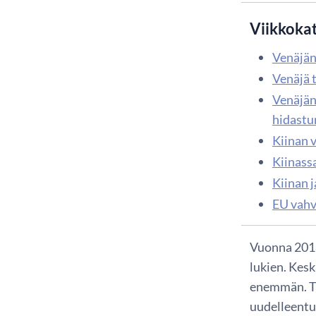
Viikkoka
Venäjän 
Venäjä 
Venäjän
hidastu
Kiinan 
Kiinass
Kiinan 
EU vahv
Vuonna 2018
lukien. Kesk
enemmän. Tu
uudelleentu