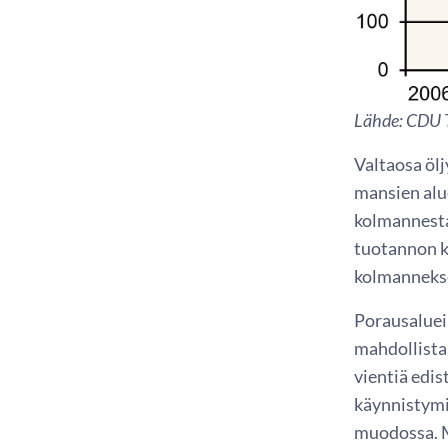
Lähde: CDU 
Valtaosa ölj
mansien alu
kolmannesta 
tuotannon ka
kolmanneks
Porausaluei
mahdollista
vientiä edis
käynnistymi
muodossa. M