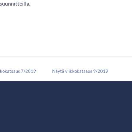
 suunnitteilla.
kkokatsaus 7/2019
Näytä viikkokatsaus 9/2019