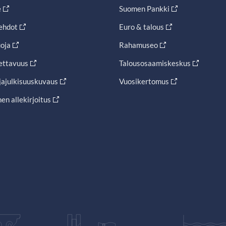
e
Suomen Pankki
ehdot
Euro & talous
oja
Rahamuseo
ettavuus
Talousosaamiskeskus
jajulkisuuskuvaus
Vuosikertomus
en allekirjoitus