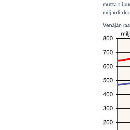
mutta hiipu
miljardia k
Venäjän raa