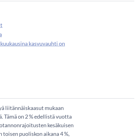
at
a
 kuukausina kasvuvauhti on
yä liitännäiskaasut mukaan
ä. Tämä on 2 % edellistä vuotta
otannonrajoitusten kesäkuisen
 toisen puoliskon aikana 4 %,