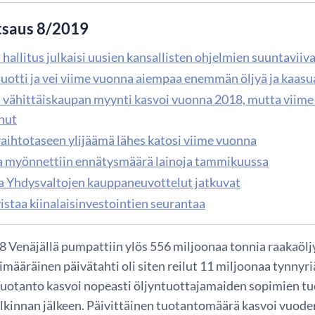
tsaus 8/2019
hallitus julkaisi uusien kansallisten ohjelmien suuntaviiv
tuotti ja vei viime vuonna aiempaa enemmän öljyä ja kaasu
 vähittäiskaupan myynti kasvoi vuonna 2018, mutta viime
nut
vaihtotaseen ylijäämä lähes katosi viime vuonna
a myönnettiin ennätysmäärä lainoja tammikuussa
ja Yhdysvaltojen kauppaneuvottelut jatkuvat
istaa kiinalaisinvestointien seurantaa
 Venäjällä pumpattiin ylös 556 miljoonaa tonnia raakaölj
imääräinen päivätahti oli siten reilut 11 miljoonaa tynnyri
otanto kasvoi nopeasti öljyntuottajamaiden sopimien tu
lkinnan jälkeen. Päivittäinen tuotantomäärä kasvoi vuoden