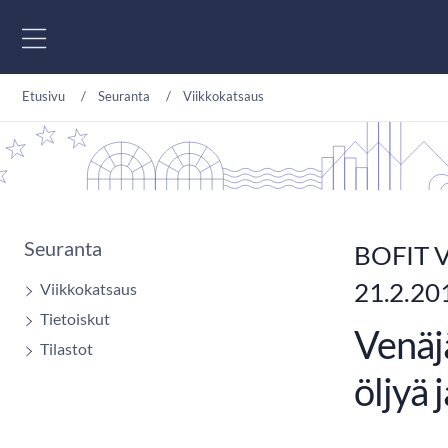
Siirry sisältöön
Etusivu
Seuranta
Viikkokatsaus
Seuranta
BOFIT V
21.2.20
Viikkokatsaus
Tietoiskut
Venäj
Tilastot
öljyä 