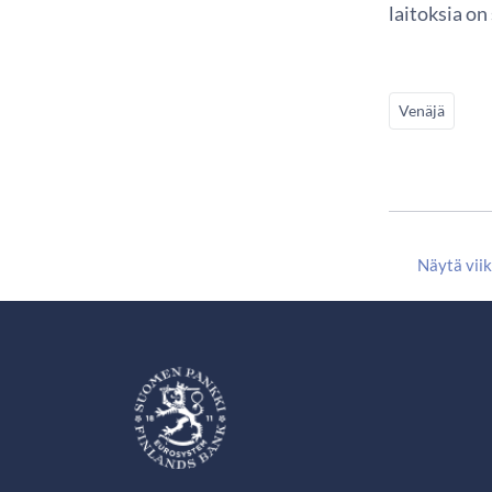
laitoksia on
Venäjä
Näytä vii