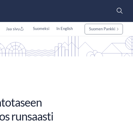
Suomeksi
In English
Jaa sivu
Suomen Pankki
ihtotaseen
os runsaasti