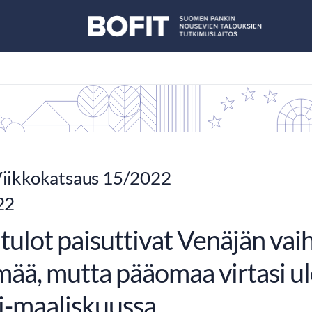
iikkokatsaus 15/2022
22
tulot paisuttivat Venäjän va
mää, mutta pääomaa virtasi ul
-maaliskuussa