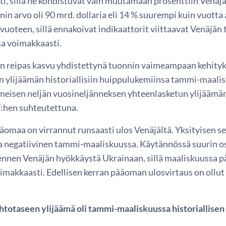
i, sillä ne kohdistuvat vain muutamaan prosenttiin Venäjän
in arvo oli 90 mrd. dollaria eli 14 % suurempi kuin vuotta
vuoteen, sillä ennakoivat indikaattorit viittaavat Venäjä
a voimakkaasti.
en reipas kasvu yhdistettynä tuonnin vaimeampaan kehity
n ylijäämän historiallisiin huippulukemiinsa tammi-maalis
imeisen neljän vuosineljänneksen yhteenlasketun ylijäämän
:hen suhteutettuna.
äomaa on virrannut runsaasti ulos Venäjältä. Yksityisen s
ia negatiivinen tammi-maaliskuussa. Käytännössä suurin 
ennen Venäjän hyökkäystä Ukrainaan, sillä maaliskuussa pä
oimakkaasti. Edellisen kerran pääoman ulosvirtaus on ollu
htotaseen ylijäämä oli tammi-maaliskuussa historiallisen 