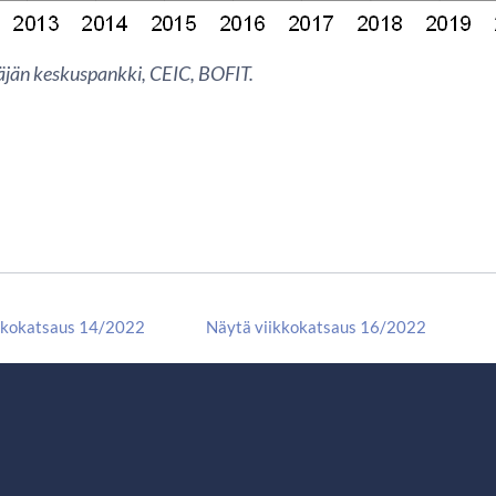
äjän keskuspankki, CEIC, BOFIT.
kkokatsaus 14/2022
Näytä viikkokatsaus 16/2022