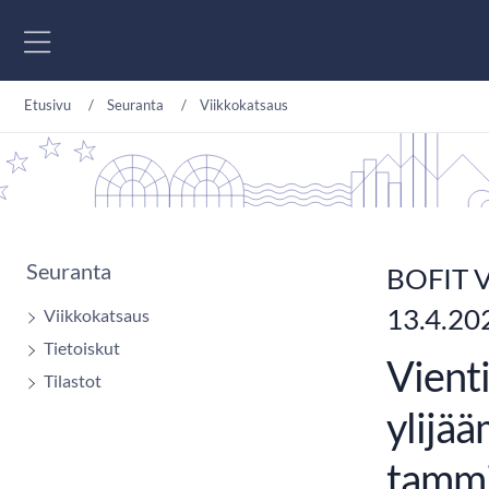
Siirry sisältöön
Etusivu
Seuranta
Viikkokatsaus
Seuranta
BOFIT V
13.4.20
Viikkokatsaus
Tietoiskut
Vienti
Tilastot
ylijää
tammi