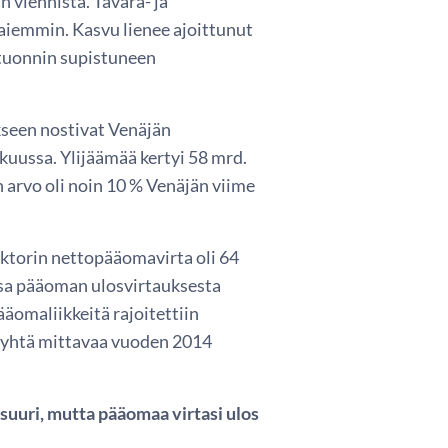
 viennistä. Tavara- ja
 aiemmin. Kasvu lienee ajoittunut
n tuonnin supistuneen
kseen nostivat Venäjän
kuussa. Ylijäämää kertyi 58 mrd.
 arvo oli noin 10 % Venäjän viime
ektorin nettopääomavirta oli 64
osa pääoman ulosvirtauksesta
äomaliikkeitä rajoitettiin
t yhtä mittavaa vuoden 2014
suuri, mutta pääomaa virtasi ulos