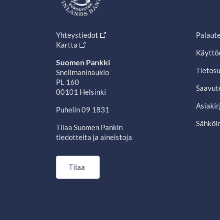
Yhteystiedot
Palaut
Kartta
Käyttö
Suomen Pankki
Tietosu
Snellmaninaukio
PL 160
Saavut
00101 Helsinki
Asiakir
Puhelin 09 1831
Sähköin
Tilaa Suomen Pankin
tiedotteita ja aineistoja
Tilaa