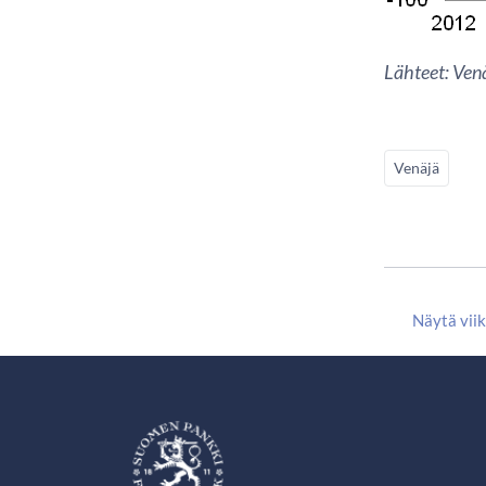
Lähteet: Ven
Venäjä
Näytä vii