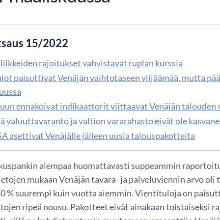
tsaus 15/2022
iikkeiden rajoitukset vahvistavat ruplan kurssia
ulot paisuttivat Venäjän vaihtotaseen ylijäämää, mutta pä
uussa
uun ennakoivat indikaattorit viittaavat Venäjän talouden
lä valuuttavaranto ja valtion vararahasto eivät ole kasvan
A asettivat Venäjälle jälleen uusia talouspakotteita
kuspankin aiempaa huomattavasti suppeammin raportoitu
etojen mukaan Venäjän tavara- ja palveluviennin arvo ol
 50 % suurempi kuin vuotta aiemmin. Vientituloja on paisut
tojen ripeä nousu. Pakotteet eivät ainakaan toistaiseksi ra