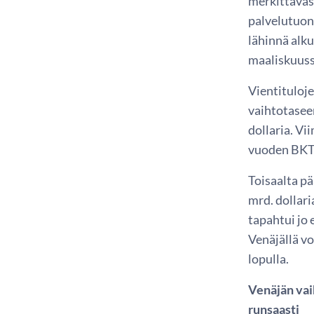
merkittäväst
palvelutuonn
lähinnä alku
maaliskuuss
Vientituloj
vaihtotasee
dollaria. Vi
vuoden BKT
Toisaalta pä
mrd. dollar
tapahtui jo 
Venäjällä v
lopulla.
Venäjän vai
runsaasti