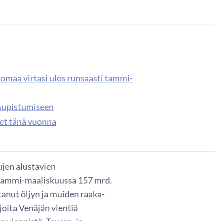
äomaa virtasi ulos runsaasti tammi-
 supistumiseen
eet tänä vuonna
jen alustavien
i tammi-maaliskuussa 157 mrd.
tanut öljyn ja muiden raaka-
joita Venäjän vientiä