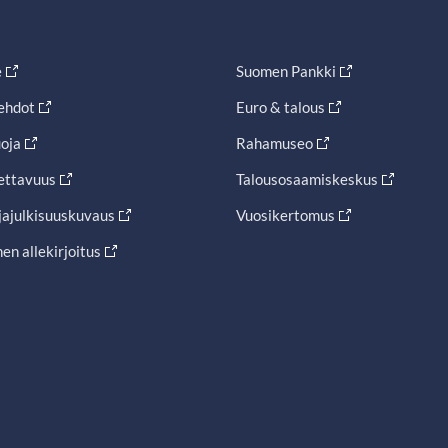
e
Suomen Pankki
ehdot
Euro & talous
oja
Rahamuseo
ettavuus
Talousosaamiskeskus
jajulkisuuskuvaus
Vuosikertomus
en allekirjoitus