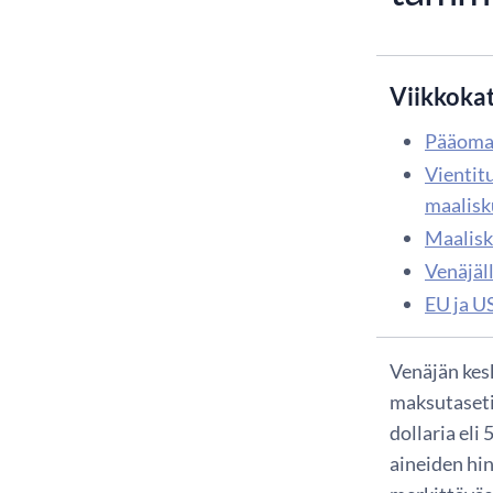
Viikkoka
Pääomal
Vientit
maalisk
Maalisk
Venäjäl
EU ja US
Venäjän kes
maksutaseti
dollaria eli
aineiden hin