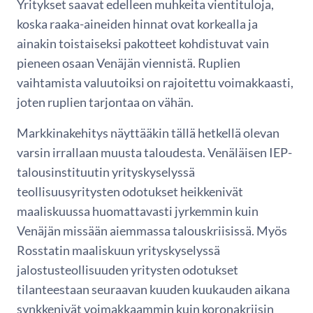
Yritykset saavat edelleen muhkeita vientituloja,
koska raaka-aineiden hinnat ovat korkealla ja
ainakin toistaiseksi pakotteet kohdistuvat vain
pieneen osaan Venäjän viennistä. Ruplien
vaihtamista valuutoiksi on rajoitettu voimakkaasti,
joten ruplien tarjontaa on vähän.
Markkinakehitys näyttääkin tällä hetkellä olevan
varsin irrallaan muusta taloudesta. Venäläisen IEP-
talousinstituutin yrityskyselyssä
teollisuusyritysten odotukset heikkenivät
maaliskuussa huomattavasti jyrkemmin kuin
Venäjän missään aiemmassa talouskriisissä. Myös
Rosstatin maaliskuun yrityskyselyssä
jalostusteollisuuden yritysten odotukset
tilanteestaan seuraavan kuuden kuukauden aikana
synkkenivät voimakkaammin kuin koronakriisin