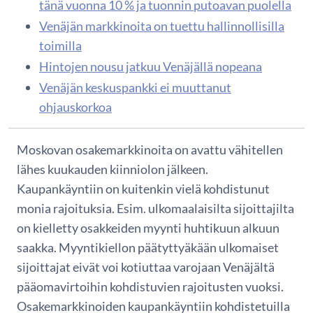
tänä vuonna 10 % ja tuonnin putoavan puolella
Venäjän markkinoita on tuettu hallinnollisilla
toimilla
Hintojen nousu jatkuu Venäjällä nopeana
Venäjän keskuspankki ei muuttanut
ohjauskorkoa
Moskovan osakemarkkinoita on avattu vähitellen
lähes kuukauden kiinniolon jälkeen.
Kaupankäyntiin on kuitenkin vielä kohdistunut
monia rajoituksia. Esim. ulkomaalaisilta sijoittajilta
on kielletty osakkeiden myynti huhtikuun alkuun
saakka. Myyntikiellon päätyttyäkään ulkomaiset
sijoittajat eivät voi kotiuttaa varojaan Venäjältä
pääomavirtoihin kohdistuvien rajoitusten vuoksi.
Osakemarkkinoiden kaupankäyntiin kohdistetuilla