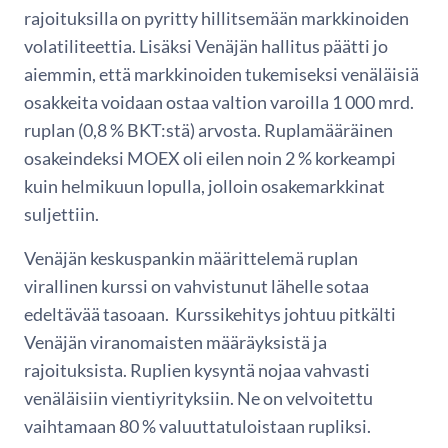
rajoituksilla on pyritty hillitsemään markkinoiden
volatiliteettia. Lisäksi Venäjän hallitus päätti jo
aiemmin, että markkinoiden tukemiseksi venäläisiä
osakkeita voidaan ostaa valtion varoilla 1 000 mrd.
ruplan (0,8 % BKT:stä) arvosta. Ruplamääräinen
osakeindeksi MOEX oli eilen noin 2 % korkeampi
kuin helmikuun lopulla, jolloin osakemarkkinat
suljettiin.
Venäjän keskuspankin määrittelemä ruplan
virallinen kurssi on vahvistunut lähelle sotaa
edeltävää tasoaan. Kurssikehitys johtuu pitkälti
Venäjän viranomaisten määräyksistä ja
rajoituksista. Ruplien kysyntä nojaa vahvasti
venäläisiin vientiyrityksiin. Ne on velvoitettu
vaihtamaan 80 % valuuttatuloistaan rupliksi.