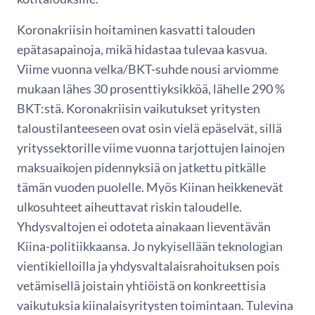
Koronakriisin hoitaminen kasvatti talouden
epätasapainoja, mikä hidastaa tulevaa kasvua.
Viime vuonna velka/BKT-suhde nousi arviomme
mukaan lähes 30 prosenttiyksikköä, lähelle 290 %
BKT:stä. Koronakriisin vaikutukset yritysten
taloustilanteeseen ovat osin vielä epäselvät, sillä
yrityssektorille viime vuonna tarjottujen lainojen
maksuaikojen pidennyksiä on jatkettu pitkälle
tämän vuoden puolelle. Myös Kiinan heikkenevät
ulkosuhteet aiheuttavat riskin taloudelle.
Yhdysvaltojen ei odoteta ainakaan lieventävän
Kiina-politiikkaansa. Jo nykyisellään teknologian
vientikielloilla ja yhdysvaltalaisrahoituksen pois
vetämisellä joistain yhtiöistä on konkreettisia
vaikutuksia kiinalaisyritysten toimintaan. Tulevina