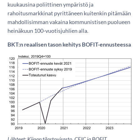
kuukausina poliittinen ympäristö ja
rahoitusmarkkinat pyrittäneen kuitenkin pitämään
mahdollisimman vakaina kommunistisen puolueen
heinäkuun 100-vuotisjuhlien alla.
BKT:n reaalisen tason kehitys BOFIT-ennusteessa
Lähteet: Kiinan tilastovirasto, CEIC ja BOFIT.