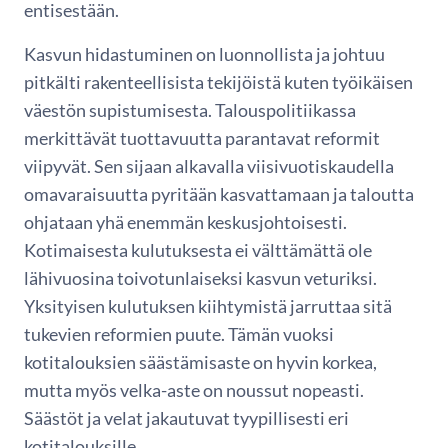
entisestään.
Kasvun hidastuminen on luonnollista ja johtuu
pitkälti rakenteellisista tekijöistä kuten työikäisen
väestön supistumisesta. Talouspolitiikassa
merkittävät tuottavuutta parantavat reformit
viipyvät. Sen sijaan alkavalla viisivuotiskaudella
omavaraisuutta pyritään kasvattamaan ja taloutta
ohjataan yhä enemmän keskusjohtoisesti.
Kotimaisesta kulutuksesta ei välttämättä ole
lähivuosina toivotunlaiseksi kasvun veturiksi.
Yksityisen kulutuksen kiihtymistä jarruttaa sitä
tukevien reformien puute. Tämän vuoksi
kotitalouksien säästämisaste on hyvin korkea,
mutta myös velka-aste on noussut nopeasti.
Säästöt ja velat jakautuvat tyypillisesti eri
kotitalouksille.