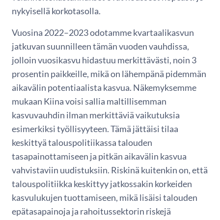
nykyisellä korkotasolla.
Vuosina 2022–2023 odotamme kvartaalikasvun
jatkuvan suunnilleen tämän vuoden vauhdissa,
jolloin vuosikasvu hidastuu merkittävästi, noin 3
prosentin paikkeille, mikä on lähempänä pidemmän
aikavälin potentiaalista kasvua. Näkemyksemme
mukaan Kiina voisi sallia maltillisemman
kasvuvauhdin ilman merkittäviä vaikutuksia
esimerkiksi työllisyyteen. Tämä jättäisi tilaa
keskittyä talouspolitiikassa talouden
tasapainottamiseen ja pitkän aikavälin kasvua
vahvistaviin uudistuksiin. Riskinä kuitenkin on, että
talouspolitiikka keskittyy jatkossakin korkeiden
kasvulukujen tuottamiseen, mikä lisäisi talouden
epätasapainoja ja rahoitussektorin riskejä