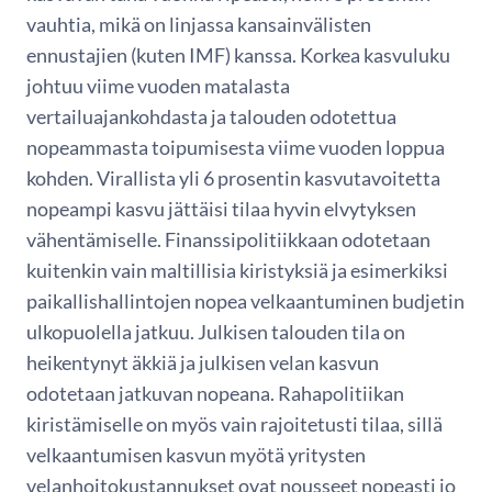
vauhtia, mikä on linjassa kansainvälisten
ennustajien (kuten IMF) kanssa. Korkea kasvuluku
johtuu viime vuoden matalasta
vertailuajankohdasta ja talouden odotettua
nopeammasta toipumisesta viime vuoden loppua
kohden. Virallista yli 6 prosentin kasvutavoitetta
nopeampi kasvu jättäisi tilaa hyvin elvytyksen
vähentämiselle. Finanssipolitiikkaan odotetaan
kuitenkin vain maltillisia kiristyksiä ja esimerkiksi
paikallishallintojen nopea velkaantuminen budjetin
ulkopuolella jatkuu. Julkisen talouden tila on
heikentynyt äkkiä ja julkisen velan kasvun
odotetaan jatkuvan nopeana. Rahapolitiikan
kiristämiselle on myös vain rajoitetusti tilaa, sillä
velkaantumisen kasvun myötä yritysten
velanhoitokustannukset ovat nousseet nopeasti jo