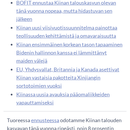
BOFIT ennustaa Kiinan talouskasvun olevan
tänä vuonna nopeaa, mutta hidastuvan sen
jälkeen
Kiinan uusi viisivuotissuunnitelma painottaa
teollisuuden kehittämistä ja omavaraisuutta
Kiinan ensimmäinen korkean tason tapaaminen
Bidenin hallinnon kanssa ei lämmittänyt
maiden välejä
EU, Yhdysvallat, Britannia ja Kanada asettivat
Kiinan vastaisia pakotteita Xinjiangin
sortotoimien vuoksi
Kiinassa uusia avauksia pääomaliikkeiden
vapauttamiseksi
Tuoreessa
ennusteessa
odotamme Kiinan talouden
kasvavan tänä vuonna ripeästi, noin 8 prosentin