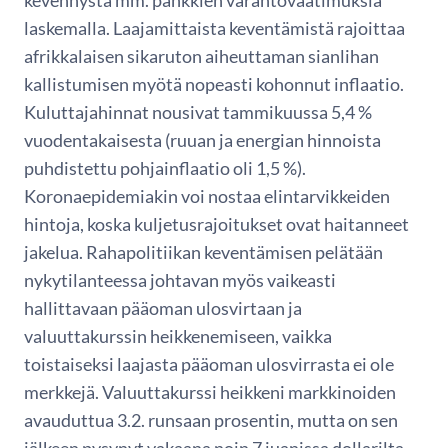
laskemalla. Laajamittaista keventämistä rajoittaa
afrikkalaisen sikaruton aiheuttaman sianlihan
kallistumisen myötä nopeasti kohonnut inflaatio.
Kuluttajahinnat nousivat tammikuussa 5,4 %
vuodentakaisesta (ruuan ja energian hinnoista
puhdistettu pohjainflaatio oli 1,5 %).
Koronaepidemiakin voi nostaa elintarvikkeiden
hintoja, koska kuljetusrajoitukset ovat haitanneet
jakelua. Rahapolitiikan keventämisen pelätään
nykytilanteessa johtavan myös vaikeasti
hallittavaan pääoman ulosvirtaan ja
valuuttakurssin heikkenemiseen, vaikka
toistaiseksi laajasta pääoman ulosvirrasta ei ole
merkkejä. Valuuttakurssi heikkeni markkinoiden
avauduttua 3.2. runsaan prosentin, mutta on sen
jälkeen pysynyt vakaana noin 7 juanissa dollarilta.