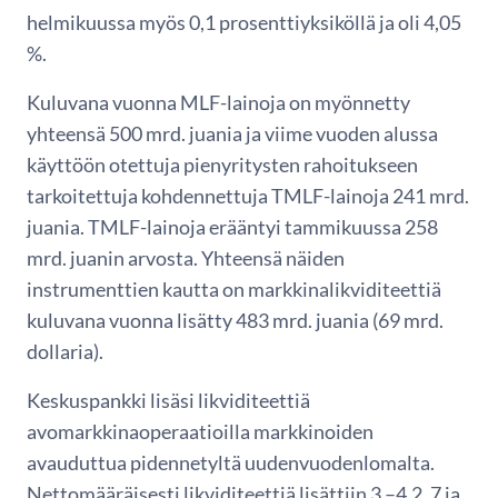
helmikuussa myös 0,1 prosenttiyksiköllä ja oli 4,05
%.
Kuluvana vuonna MLF-lainoja on myönnetty
yhteensä 500 mrd. juania ja viime vuoden alussa
käyttöön otettuja pienyritysten rahoitukseen
tarkoitettuja kohdennettuja TMLF-lainoja 241 mrd.
juania. TMLF-lainoja erääntyi tammikuussa 258
mrd. juanin arvosta. Yhteensä näiden
instrumenttien kautta on markkinalikviditeettiä
kuluvana vuonna lisätty 483 mrd. juania (69 mrd.
dollaria).
Keskuspankki lisäsi likviditeettiä
avomarkkinaoperaatioilla markkinoiden
avauduttua pidennetyltä uudenvuodenlomalta.
Nettomääräisesti likviditeettiä lisättiin 3.–4.2. 7 ja