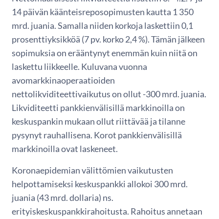
14 päivän käänteisreposopimusten kautta 1 350
mrd. juania. Samalla niiden korkoja laskettiin 0,1
prosenttiyksikköä (7 pv. korko 2,4 %). Tämän jälkeen
sopimuksia on erääntynyt enemmän kuin niitä on
laskettu liikkeelle. Kuluvana vuonna
avomarkkinaoperaatioiden
nettolikviditeettivaikutus on ollut -300 mrd. juania.
Likviditeetti pankkienvälisillä markkinoilla on
keskuspankin mukaan ollut riittävää ja tilanne
pysynyt rauhallisena. Korot pankkienvälisillä
markkinoilla ovat laskeneet.
Koronaepidemian välittömien vaikutusten
helpottamiseksi keskuspankki allokoi 300 mrd.
juania (43 mrd. dollaria) ns.
erityiskeskuspankkirahoitusta. Rahoitus annetaan