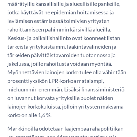
määrätyille kansallisille ja alueellisille pankeille,
jotka käyttävät ne epidemian hoitamisessa ja
leviämisen estämisessä toimivien yritysten
rahoittamiseen pahimmin kärsivillä alueilla.
Keskus- ja paikallishallinto ovat koonneet listan
tärkeistä yrityksistä mm. lääkintävälineiden ja
tärkeiden päivittäistavaroiden tuotannossa ja
jakelussa, joille rahoitusta voidaan myöntää.
Myönnettävien lainojen korko tulee olla vähintään
prosenttiyksikön LPR-korkoa matalampi,
mieluummin enemmän. Lisäksi finanssiministeriö
on luvannut korvata yrityksille puolet näiden
lainojen korkokuluista, jolloin yritysten maksama
korko on alle 1,6 %.
Markkinoilla odotetaan laajempaa rahapolitiikan
kevennystä mm. pankkien varantovaatimuksia