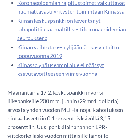
Koronaepidemian rajoitustoimet vaikuttavat
huomattavasti yritysten toimintaan Kiinassa
Kiinan keskuspankki on keventänyt
rahapolitiikkaa maltillisesti koronaepidemian
seurauksena
Kiinan vaihtotaseen ylijäämän kasvu taittui
loppuvuonna 2019
Kiinassa yhä useampi alue ei päässyt
kasvutavoitteeseen viime vuonna
Maanantaina 17.2. keskuspankki myönsi
liikepankeille 200 mrd. juanin (29 mrd. dollaria)
arvosta yhden vuoden MLF-lainoja. Rahoituksen
hintaa laskettiin 0,1 prosenttiyksiköllä 3,15
prosenttiin. Uusi pankkilainanannon LPR-
viitekorko laski vuoden mittaisille lainoille