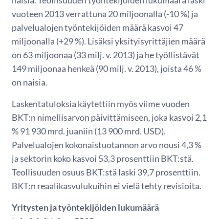
vuoteen 2013 verrattuna 20 miljoonalla (-10 %) ja
palvelualojen työntekijöiden määrä kasvoi 47
miljoonalla (+29 %). Lisäksi yksityisyrittäjien määrä
on 63 miljoonaa (33 milj. v. 2013) ja he työllistävät
149 miljoonaa henkeä (90 milj. v. 2013), joista 46 %
on naisia.
Laskentatuloksia käytettiin myös viime vuoden
BKT:n nimellisarvon päivittämiseen, joka kasvoi 2,1
% 91 930 mrd. juaniin (13 900 mrd. USD).
Palvelualojen kokonaistuotannon arvo nousi 4,3 %
ja sektorin koko kasvoi 53,3 prosenttiin BKT:stä.
Teollisuuden osuus BKT:stä laski 39,7 prosenttiin.
BKT:n reaalikasvulukuihin ei vielä tehty revisioita.
Yritysten ja työntekijöiden lukumäärä