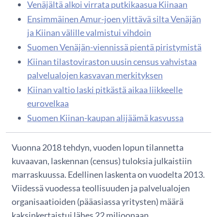
Venäjältä alkoi virrata putkikaasua Kiinaan
Ensimmäinen Amur-joen ylittävä silta Venäjän
ja Kiinan välille valmistui vihdoin
Suomen Venäjän-viennissä pientä piristymistä
Kiinan tilastoviraston uusin census vahvistaa
palvelualojen kasvavan merkityksen
Kiinan valtio laski pitkästä aikaa liikkeelle
eurovelkaa
Suomen Kiinan-kaupan alijäämä kasvussa
Vuonna 2018 tehdyn, vuoden lopun tilannetta
kuvaavan, laskennan (census) tuloksia julkaistiin
marraskuussa. Edellinen laskenta on vuodelta 2013.
Viidessä vuodessa teollisuuden ja palvelualojen
organisaatioiden (pääasiassa yritysten) määrä
kaksinkertaistui lähes 22 miljoonaan.