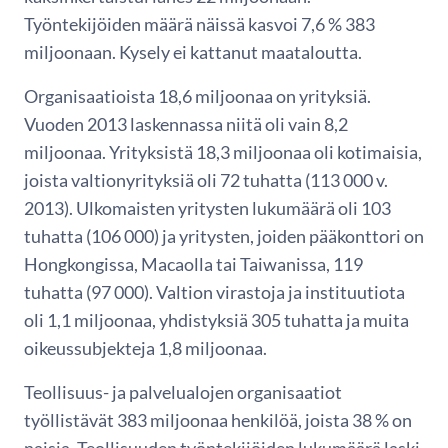
Työntekijöiden määrä näissä kasvoi 7,6 % 383
miljoonaan. Kysely ei kattanut maataloutta.
Organisaatioista 18,6 miljoonaa on yrityksiä.
Vuoden 2013 laskennassa niitä oli vain 8,2
miljoonaa. Yrityksistä 18,3 miljoonaa oli kotimaisia,
joista valtionyrityksiä oli 72 tuhatta (113 000 v.
2013). Ulkomaisten yritysten lukumäärä oli 103
tuhatta (106 000) ja yritysten, joiden pääkonttori on
Hongkongissa, Macaolla tai Taiwanissa, 119
tuhatta (97 000). Valtion virastoja ja instituutiota
oli 1,1 miljoonaa, yhdistyksiä 305 tuhatta ja muita
oikeussubjekteja 1,8 miljoonaa.
Teollisuus- ja palvelualojen organisaatiot
työllistävät 383 miljoonaa henkilöä, joista 38 % on
naisia. Teollisuuden työntekijöiden lukumäärä laski