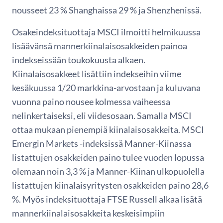
nousseet 23 % Shanghaissa 29 % ja Shenzhenissä.
Osakeindeksituottaja MSCI ilmoitti helmikuussa
lisäävänsä mannerkiinalaisosakkeiden painoa
indekseissään toukokuusta alkaen.
Kiinalaisosakkeet lisättiin indekseihin viime
kesäkuussa 1/20 markkina-arvostaan ja kuluvana
vuonna paino nousee kolmessa vaiheessa
nelinkertaiseksi, eli viidesosaan. Samalla MSCI
ottaa mukaan pienempiä kiinalaisosakkeita. MSCI
Emergin Markets -indeksissä Manner-Kiinassa
listattujen osakkeiden paino tulee vuoden lopussa
olemaan noin 3,3 % ja Manner-Kiinan ulkopuolella
listattujen kiinalaisyritysten osakkeiden paino 28,6
%. Myös indeksituottaja FTSE Russell alkaa lisätä
mannerkiinalaisosakkeita keskeisimpiin