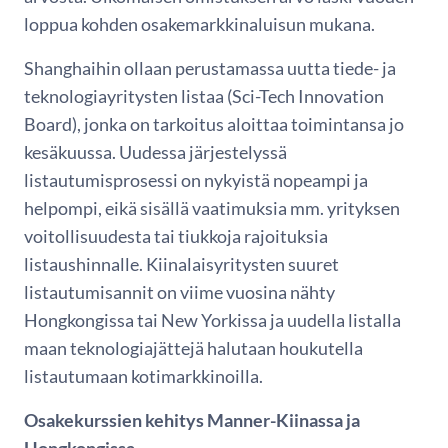
loppua kohden osakemarkkinaluisun mukana.
Shanghaihin ollaan perustamassa uutta tiede- ja
teknologiayritysten listaa (Sci-Tech Innovation
Board), jonka on tarkoitus aloittaa toimintansa jo
kesäkuussa. Uudessa järjestelyssä
listautumisprosessi on nykyistä nopeampi ja
helpompi, eikä sisällä vaatimuksia mm. yrityksen
voitollisuudesta tai tiukkoja rajoituksia
listaushinnalle. Kiinalaisyritysten suuret
listautumisannit on viime vuosina nähty
Hongkongissa tai New Yorkissa ja uudella listalla
maan teknologiajättejä halutaan houkutella
listautumaan kotimarkkinoilla.
Osakekurssien kehitys Manner-Kiinassa ja
Hongkongissa