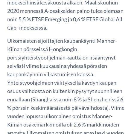
indekseihinsä kesäkuusta alkaen. Maaliskuuhun
2020 mennessä A-osakkeiden paino tulee olemaan
noin 5,5 % FTSE Emerging ja 0,6 % FTSE Global All
Cap -indekseissä.
Ulkomaisten sijoittajien kaupankäynti Manner-
Kiinan pörsseissä Hongkongin
pörssiyhteistyöohjelman kautta on lisääntynyt
selvästi viime kuukausina yhdessä pörssien
kaupankäynnin vilkastumisen kanssa.
Yhteistyöohjelmien välityksellä käydyn kaupan
osuus vaihdosta on kuitenkin pysynyt suunnilleen
ennallaan (Shanghaissa noin 8 % ja Shenzhenissä 6
% pörssin keskimääräisestä päivävaihdosta). Viime
vuoden lopussa ulkomainen omistus Manner-
Kiinan osakemarkkinoilla oli 2,6 % markkinoiden
arvosta. Ulkomaisen omistuksen arvo laski vuoden