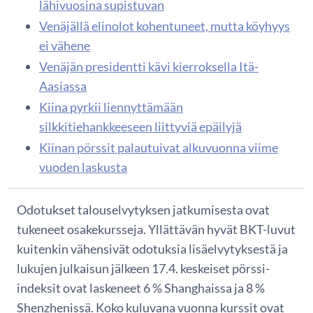
lähivuosina supistuvan
Venäjällä elinolot kohentuneet, mutta köyhyys
ei vähene
Venäjän presidentti kävi kierroksella Itä-
Aasiassa
Kiina pyrkii liennyttämään
silkkitiehankkeeseen liittyviä epäilyjä
Kiinan pörssit palautuivat alkuvuonna viime
vuoden laskusta
Odotukset talouselvytyksen jatkumisesta ovat
tukeneet osakekursseja. Yllättävän hyvät BKT-luvut
kuitenkin vähensivät odotuksia lisäelvytyksestä ja
lukujen julkaisun jälkeen 17.4. keskeiset pörssi-
indeksit ovat laskeneet 6 % Shanghaissa ja 8 %
Shenzhenissä. Koko kuluvana vuonna kurssit ovat