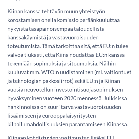
Kiinan kanssa tehtävän muun yhteistyön
korostamisen ohella komissio peräänkuuluttaa
nykyistä tasapainoisempaa taloudellista
kanssakäymistä ja vastavuoroisuuden
toteutumista. Tämä tarkoittaa sitä, että EU:n tulee
valvoa tiukasti, että Kiina noudattaa EU:n kanssa
tekemiään sopimuksia ja sitoumuksia. Näihin
kuuluvat mm. WTO:n uudistaminen (ml. valtiontuet
ja teknologian pakkosiirrot) sekä EU:n ja Kiinan
vuosia neuvotellun investointisuojasopimuksen
hyväksyminen vuoteen 2020 mennessä. Julkisissa
hankinnoissa on suuri tarve vastavuoroisuuden
lisäämiseen ja eurooppalaisyritysten
kilpailumahdollisuuksien parantamiseen Kiinassa.
Kiinaan kohdistuvien vaatimusten lisäksi EU