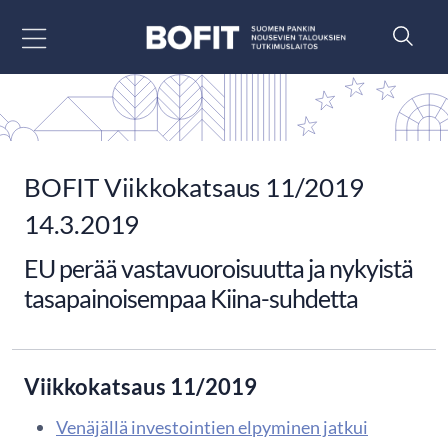
Siirry sisältöön
BOFIT Viikkokatsaus 11/2019
14.3.2019
EU perää vastavuoroisuutta ja nykyistä
tasapainoisempaa Kiina-suhdetta
Viikkokatsaus 11/2019
Venäjällä investointien elpyminen jatkui