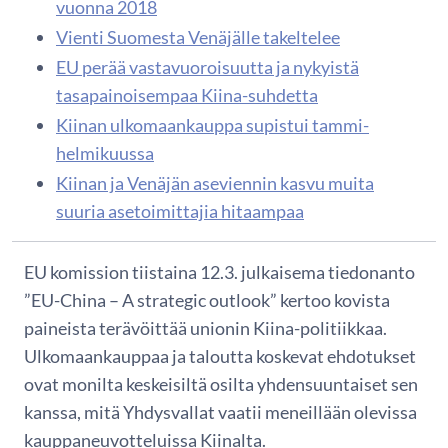
vuonna 2018
Vienti Suomesta Venäjälle takeltelee
EU perää vastavuoroisuutta ja nykyistä
tasapainoisempaa Kiina-suhdetta
Kiinan ulkomaankauppa supistui tammi-
helmikuussa
Kiinan ja Venäjän aseviennin kasvu muita
suuria asetoimittajia hitaampaa
EU komission tiistaina 12.3. julkaisema tiedonanto
”EU-China – A strategic outlook” kertoo kovista
paineista terävöittää unionin Kiina-politiikkaa.
Ulkomaankauppaa ja taloutta koskevat ehdotukset
ovat monilta keskeisiltä osilta yhdensuuntaiset sen
kanssa, mitä Yhdysvallat vaatii meneillään olevissa
kauppaneuvotteluissa Kiinalta.