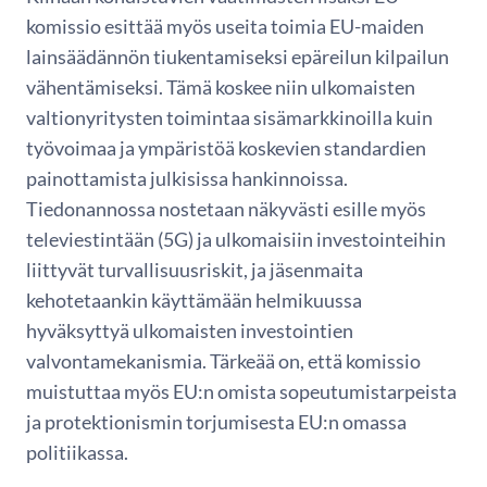
komissio esittää myös useita toimia EU-maiden
lainsäädännön tiukentamiseksi epäreilun kilpailun
vähentämiseksi. Tämä koskee niin ulkomaisten
valtionyritysten toimintaa sisämarkkinoilla kuin
työvoimaa ja ympäristöä koskevien standardien
painottamista julkisissa hankinnoissa.
Tiedonannossa nostetaan näkyvästi esille myös
televiestintään (5G) ja ulkomaisiin investointeihin
liittyvät turvallisuusriskit, ja jäsenmaita
kehotetaankin käyttämään helmikuussa
hyväksyttyä ulkomaisten investointien
valvontamekanismia. Tärkeää on, että komissio
muistuttaa myös EU:n omista sopeutumistarpeista
ja protektionismin torjumisesta EU:n omassa
politiikassa.