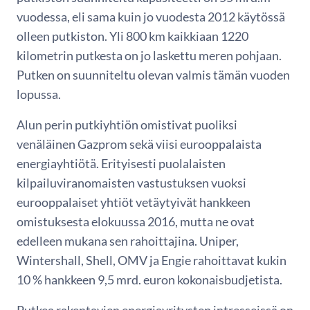
vuodessa, eli sama kuin jo vuodesta 2012 käytössä
olleen putkiston. Yli 800 km kaikkiaan 1220
kilometrin putkesta on jo laskettu meren pohjaan.
Putken on suunniteltu olevan valmis tämän vuoden
lopussa.
Alun perin putkiyhtiön omistivat puoliksi
venäläinen Gazprom sekä viisi eurooppalaista
energiayhtiötä. Erityisesti puolalaisten
kilpailuviranomaisten vastustuksen vuoksi
eurooppalaiset yhtiöt vetäytyivät hankkeen
omistuksesta elokuussa 2016, mutta ne ovat
edelleen mukana sen rahoittajina. Uniper,
Wintershall, Shell, OMV ja Engie rahoittavat kukin
10 % hankkeen 9,5 mrd. euron kokonaisbudjetista.
Putkea rakentavien energiayritysten intresseissä on