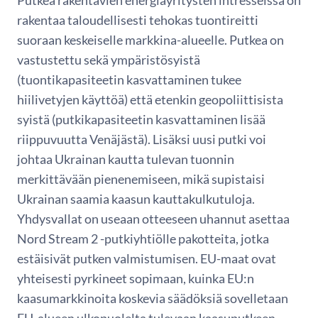
rakentaa taloudellisesti tehokas tuontireitti
suoraan keskeiselle markkina-alueelle. Putkea on
vastustettu sekä ympäristösyistä
(tuontikapasiteetin kasvattaminen tukee
hiilivetyjen käyttöä) että etenkin geopoliittisista
syistä (putkikapasiteetin kasvattaminen lisää
riippuvuutta Venäjästä). Lisäksi uusi putki voi
johtaa Ukrainan kautta tulevan tuonnin
merkittävään pienenemiseen, mikä supistaisi
Ukrainan saamia kaasun kauttakulkutuloja.
Yhdysvallat on useaan otteeseen uhannut asettaa
Nord Stream 2 -putkiyhtiölle pakotteita, jotka
estäisivät putken valmistumisen. EU-maat ovat
yhteisesti pyrkineet sopimaan, kuinka EU:n
kaasumarkkinoita koskevia säädöksiä sovelletaan
EU-alueen ulkopuolelta tulevaan kaasuputkeen.