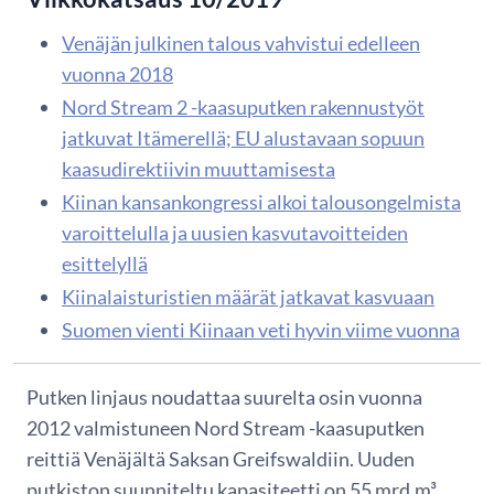
Venäjän julkinen talous vahvistui edelleen
vuonna 2018
Nord Stream 2 -kaasuputken rakennustyöt
jatkuvat Itämerellä; EU alustavaan sopuun
kaasudirektiivin muuttamisesta
Kiinan kansankongressi alkoi talousongelmista
varoittelulla ja uusien kasvutavoitteiden
esittelyllä
Kiinalaisturistien määrät jatkavat kasvuaan
Suomen vienti Kiinaan veti hyvin viime vuonna
Putken linjaus noudattaa suurelta osin vuonna
2012 valmistuneen Nord Stream -kaasuputken
reittiä Venäjältä Saksan Greifswaldiin. Uuden
putkiston suunniteltu kapasiteetti on 55 mrd.m³