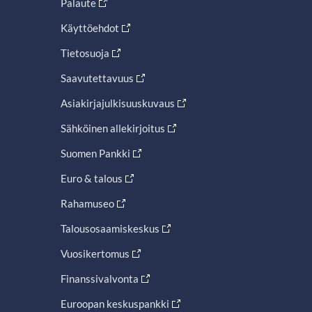
Palaute
Käyttöehdot
Tietosuoja
Saavutettavuus
Asiakirjajulkisuuskuvaus
Sähköinen allekirjoitus
Suomen Pankki
Euro & talous
Rahamuseo
Talousosaamiskeskus
Vuosikertomus
Finanssivalvonta
Euroopan keskuspankki