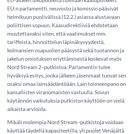
EU:n parlamentti, neuvosto ja komissio pääsivät
helmikuun puolivälissä (12.2.) asiassa alustavaan
poliittisen sopuun. Kaasudirektiiviä ehdotetaan
muutettavaksi siten, että vaatimukset mm.
tariffeista, hinnoittelun läpinäkyvyydestä,
kolmansien osapuolien pääsystä sekä tuotannon ja
jakelun omistuksen eriyttämisestä koskevat myös
Nord Stream 2 -putkistoa. Parlamentin tulee
hyväksyä esitys, jonka jälkeen jäsenmaat tuovat sen
osaksi omaa lainsäädäntöään. Lain toimeenpano on
kansallisten viranomaisten vastuulla. Sovun
käytännön vaikutuksia putkiston käyttöön on vielä
aikaista arvioida.
Mikäli molempia Nord Stream -putkistoja voidaan
käyttää täydellä kapasiteetilla, yli puolet Venäjältä