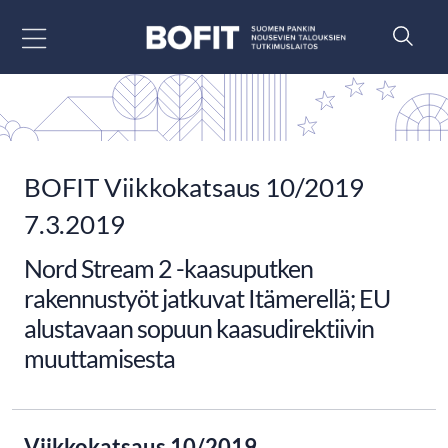
Siirry sisältöön
BOFIT Viikkokatsaus 10/2019
7.3.2019
Nord Stream 2 -kaasuputken
rakennustyöt jatkuvat Itämerellä; EU
alustavaan sopuun kaasudirektiivin
muuttamisesta
Viikkokatsaus 10/2019