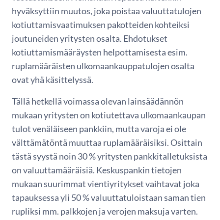
hyväksyttiin muutos, joka poistaa valuuttatulojen
kotiuttamisvaatimuksen pakotteiden kohteiksi
joutuneiden yritysten osalta. Ehdotukset
kotiuttamismääräysten helpottamisesta esim.
ruplamääräisten ulkomaankauppatulojen osalta
ovat yhä käsittelyssä.
Tällä hetkellä voimassa olevan lainsäädännön
mukaan yritysten on kotiutettava ulkomaankaupan
tulot venäläiseen pankkiin, mutta varoja ei ole
välttämätöntä muuttaa ruplamääräisiksi. Osittain
tästä syystä noin 30 % yritysten pankkitalletuksista
on valuuttamääräisiä. Keskuspankin tietojen
mukaan suurimmat vientiyritykset vaihtavat joka
tapauksessa yli 50 % valuuttatuloistaan saman tien
rupliksi mm. palkkojen ja verojen maksuja varten.