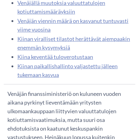
Venäjällä muutoksia valuuttatulojen
kotiuttamismääräyksiin
Venäjän viennin määrä on kasvanut tuntuvasti
viime vuosina
Kiinan viralliset tilastot herättävät aiempaakin
enemmän kysymyksiä
Kiina keventää tuloverotustaan
Kiinan paikallishallinto valjastettu jälleen
tukemaan kasvua
Venäjän finanssiministeriö on kuluneen vuoden
aikana pyrkinyt lieventämään yritysten
ulkomaankauppaan liittyvien valuuttatulojen
kotiuttamisvaatimuksia, mutta suuri osa
ehdotuksista on kaatunut keskuspankin
vastustukseen. Heinäkuun lopussa kuitenkin