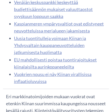
Venäjän keskuspankki keskeyttää
budjettisäännön mukaiset valuuttaostot
syyskuun loppuun saakka
Kaspianmeren ympärysvaltiot ovat edistyneet
neuvotteluissa merialueen jakamisesta
Uusia tuontitulleja voimaan Kiinan ja
Yhdysvaltain kauppaneuvotteluiden
jatkumisesta huolimatta
EU mahdollisesti poistaa tuontirajoitukset
kiinalaisilta aurinkopaneeleilta
Vuokrien nousu ei näy Kiinan virallisissa
inflaatioluvuissa
Eri markkinatoimijoiden mukaan vuokrat ovat
etenkin Kiinan suurimmissa kaupungeissa nousseet
kesällä rajusti. Kiinteistövälitysyritysten tekemien