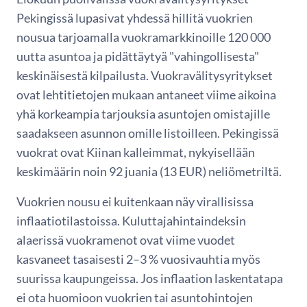
Pekingissä lupasivat yhdessä hillitä vuokrien
nousua tarjoamalla vuokramarkkinoille 120 000
uutta asuntoa ja pidättäytyä "vahingollisesta"
keskinäisestä kilpailusta. Vuokravälitysyritykset
ovat lehtitietojen mukaan antaneet viime aikoina
yhä korkeampia tarjouksia asuntojen omistajille
saadakseen asunnon omille listoilleen. Pekingissä
vuokrat ovat Kiinan kalleimmat, nykyisellään
keskimäärin noin 92 juania (13 EUR) neliömetriltä.
Vuokrien nousu ei kuitenkaan näy virallisissa
inflaatiotilastoissa. Kuluttajahintaindeksin
alaerissä vuokramenot ovat viime vuodet
kasvaneet tasaisesti 2–3 % vuosivauhtia myös
suurissa kaupungeissa. Jos inflaation laskentatapa
ei ota huomioon vuokrien tai asuntohintojen