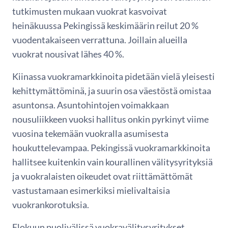
tutkimusten mukaan vuokrat kasvoivat
heinäkuussa Pekingissä keskimäärin reilut 20 %
vuodentakaiseen verrattuna. Joillain alueilla
vuokrat nousivat lähes 40 %.
Kiinassa vuokramarkkinoita pidetään vielä yleisesti
kehittymättöminä, ja suurin osa väestöstä omistaa
asuntonsa. Asuntohintojen voimakkaan
nousuliikkeen vuoksi hallitus onkin pyrkinyt viime
vuosina tekemään vuokralla asumisesta
houkuttelevampaa. Pekingissä vuokramarkkinoita
hallitsee kuitenkin vain kourallinen välitysyrityksiä
ja vuokralaisten oikeudet ovat riittämättömät
vastustamaan esimerkiksi mielivaltaisia
vuokrankorotuksia.
Elokuun puolivälissä vuokravälitysyritykset