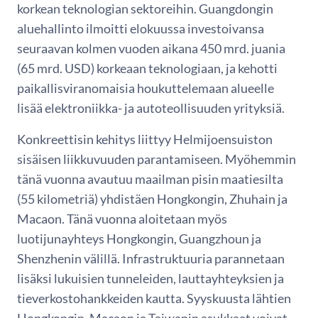
korkean teknologian sektoreihin. Guangdongin
aluehallinto ilmoitti elokuussa investoivansa
seuraavan kolmen vuoden aikana 450 mrd. juania
(65 mrd. USD) korkeaan teknologiaan, ja kehotti
paikallisviranomaisia houkuttelemaan alueelle
lisää elektroniikka- ja autoteollisuuden yrityksiä.
Konkreettisin kehitys liittyy Helmijoensuiston
sisäisen liikkuvuuden parantamiseen. Myöhemmin
tänä vuonna avautuu maailman pisin maatiesilta
(55 kilometriä) yhdistäen Hongkongin, Zhuhain ja
Macaon. Tänä vuonna aloitetaan myös
luotijunayhteys Hongkongin, Guangzhoun ja
Shenzhenin välillä. Infrastruktuuria parannetaan
lisäksi lukuisien tunneleiden, lauttayhteyksien ja
tieverkostohankkeiden kautta. Syyskuusta lähtien
Hongkongin, Macaon ja Taiwanin asukkaat voivat