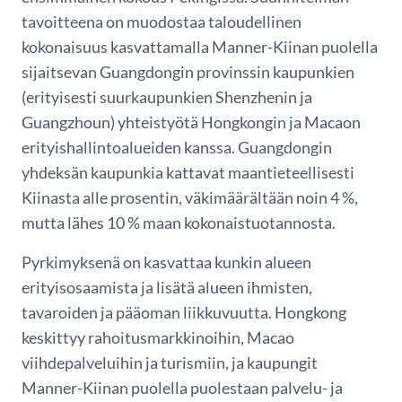
tavoitteena on muodostaa taloudellinen
kokonaisuus kasvattamalla Manner-Kiinan puolella
sijaitsevan Guangdongin provinssin kaupunkien
(erityisesti suurkaupunkien Shenzhenin ja
Guangzhoun) yhteistyötä Hongkongin ja Macaon
erityishallintoalueiden kanssa. Guangdongin
yhdeksän kaupunkia kattavat maantieteellisesti
Kiinasta alle prosentin, väkimäärältään noin 4 %,
mutta lähes 10 % maan kokonaistuotannosta.
Pyrkimyksenä on kasvattaa kunkin alueen
erityisosaamista ja lisätä alueen ihmisten,
tavaroiden ja pääoman liikkuvuutta. Hongkong
keskittyy rahoitusmarkkinoihin, Macao
viihdepalveluihin ja turismiin, ja kaupungit
Manner-Kiinan puolella puolestaan palvelu- ja