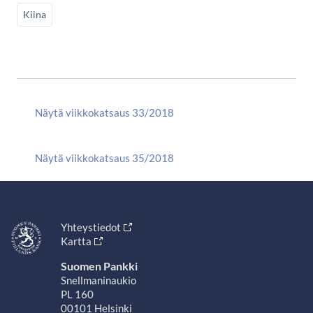
Kiina
Näytä viikkokatsaus 33/2018
Näytä viikkokatsaus 35/2018
Yhteystiedot
Kartta
Suomen Pankki
Snellmaninaukio
PL 160
00101 Helsinki