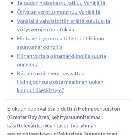
Talouden hidas kasvu jatkuu Venäjällä
Öljyalan verotus muuttuu Venäjällä
Venäjällä vahvistettiin eräitä kulutus- ja
yritysverojen muutoksia
Hintakehitys on maltillistunut Kiinan
asuntomarkkinoilla
Kiinan vertaislainamarkkinoilla suuria
ongelmia
Kiinan tavoitteena kasvattaa
Helmijoensuistosta maailmanluokan
kaupunkikeskittymä
Elokuun puolivälissä pidettiin Helmijoensuiston
(Greater Bay Area) kehityssuunnitelmaa
käsittelevän korkean tason työryhmän
ensimmäinen kokous Pekingissä. Suunnitelman