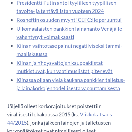
Presidentti Putin antoi tyylilleen tyypillisen
tavoite- ja tehtävälistan vuoteen 2024
Rosneftin osuuden myynti CEFC:lle peruuntui
Ulkomaalaisten pankkien lainananto Venäjälle
vähentynyt voimakkaasti
Kiinan vaihtotase painui negatiiviseksi tammi-
maaliskuussa
Kiinan ja Yhdysvaltojen kauppakiistat
mutkistuvat, kun vaatimuslistat pitenevät
Kiinassa ollaan vielä kaukana pankkien talletus-
ja lainakorkojen todellisesta vapauttamisesta
Jäljellä olleet korkorajoitukset poistettiin
virallisesti lokakuussa 2015 (ks.
Viikkokatsaus
44/2015
), jonka jälkeen lainojen ja talletusten
korkopäätökset ovat nimellisesti olleet