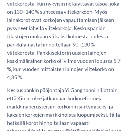
viitekorosta, kun nykyisin ne käyttävät tasoa, joka
on 130–140 % suhteessa viitekorkoon. Myös
lainakorot ovat korkojen vapauttamisen jälkeen
pysyneet lähellä viitekorkoja. Keskuspankin
tilastojen mukaan yli kaksi kolmesta uudesta
pankkilainasta hinnoitellaan 90–130 %
viitekorosta. Pankkisektorin uusien lainojen
keskimääräinen korko oli viime vuoden lopussa 5,7
%, kun vuoden mittaisten lainojen viitekorko on
4,35 %.
Keskuspankin pääjohtaja Yi Gang sanoi hiljattain,
että Kiina tulee jatkamaan korkoreformeja
markkinaperusteisiin korkoihin siirtymiseksi ja
kaksien korkojen markkinoista luopumiseksi. Tällä
hetkellä korot hinnoitellaan vapaasti
rahamarkkinoilla, mutta vähittäispankkitoiminnan