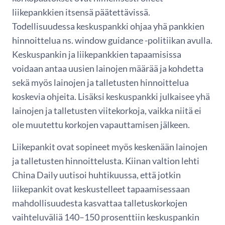
liikepankkien itsensä päätettävissä.
Todellisuudessa keskuspankki ohjaa yhä pankkien
hinnoittelua ns. window guidance -politiikan avulla.
Keskuspankin ja liikepankkien tapaamisissa
voidaan antaa uusien lainojen määrää ja kohdetta
sekä myös lainojen ja talletusten hinnoittelua
koskevia ohjeita. Lisäksi keskuspankki julkaisee yhä
lainojen ja talletusten viitekorkoja, vaikka niitä ei
ole muutettu korkojen vapauttamisen jälkeen.
Liikepankit ovat sopineet myös keskenään lainojen
ja talletusten hinnoittelusta. Kiinan valtion lehti
China Daily uutisoi huhtikuussa, että jotkin
liikepankit ovat keskustelleet tapaamisessaan
mahdollisuudesta kasvattaa talletuskorkojen
vaihteluväliä 140–150 prosenttiin keskuspankin