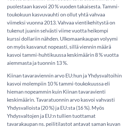
puolestaan kasvoi 20 % vuoden takaisesta. Tammi-
toukokuun kasvuvauhti on ollut yhtä vahvaa
viimeksi vuonna 2013. Vahvaa vientikehitystä on
tukenut juanin selvästi viime vuotta heikompi
kurssi dollariin nähden. Ulkomaankaupan volyymi
on myös kasvanut nopeasti, sillä viennin määrä
kasvoi tammi-huhtikuussa keskimäärin 8 % vuotta
aiemmasta ja tuonnin 13 %.
Kiinan tavaraviennin arvo EU:hun ja Yhdysvaltoihin
kasvoi molempiin 10 % tammi-toukokuussa eli
hieman nopeammin kuin Kiinan tavaravienti
keskimäärin. Tavaratuonnin arvo kasvoi vahvasti
Yhdysvalloista (20 %) ja EU:sta (16 %). Myös
Yhdysvaltojen ja EU:n tullien tuottamat
tavarakaupan ns. peilitilastot antavat saman kuvan