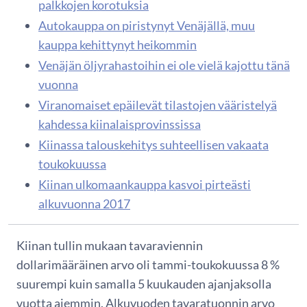
palkkojen korotuksia
Autokauppa on piristynyt Venäjällä, muu
kauppa kehittynyt heikommin
Venäjän öljyrahastoihin ei ole vielä kajottu tänä
vuonna
Viranomaiset epäilevät tilastojen vääristelyä
kahdessa kiinalaisprovinssissa
Kiinassa talouskehitys suhteellisen vakaata
toukokuussa
Kiinan ulkomaankauppa kasvoi pirteästi
alkuvuonna 2017
Kiinan tullin mukaan tavaraviennin
dollarimääräinen arvo oli tammi-toukokuussa 8 %
suurempi kuin samalla 5 kuukauden ajanjaksolla
vuotta aiemmin. Alkuvuoden tavaratuonnin arvo