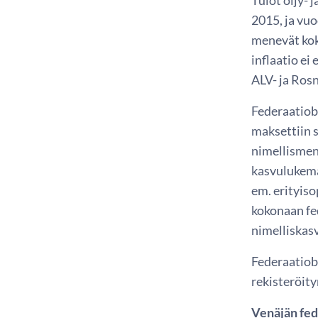
2015, ja vuo
menevät koko
inflaatio ei
ALV- ja Rosn
Federaatiob
maksettiin 
nimellismen
kasvulukeman
em. erityiso
kokonaan fe
nimelliskasv
Federaatiob
rekisteröity
Venäjän fed