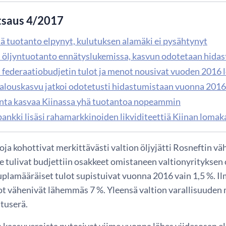
tsaus 4/2017
lä tuotanto elpynyt, kulutuksen alamäki ei pysähtynyt
 öljyntuotanto ennätyslukemissa, kasvun odotetaan hida
 federaatiobudjetin tulot ja menot nousivat vuoden 2016 l
talouskasvu jatkoi odotetusti hidastumistaan vuonna 2016
nta kasvaa Kiinassa yhä tuotantoa nopeammin
ankki lisäsi rahamarkkinoiden likviditeettiä Kiinan lomak
loja kohottivat merkittävästi valtion öljyjätti Rosneftin
 ne tulivat budjettiin osakkeet omistaneen valtionyrityksen
ruplamääräiset tulot supistuivat vuonna 2016 vain 1,5 %. 
t vähenivät lähemmäs 7 %. Yleensä valtion varallisuuden m
ituserä.
 ja kaasuveroista putosivat viime vuonna lähes viidesosan