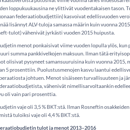
den loppukuukausina ne ylittivät vuodentakaisen tason. Tu
naan federaatiobudjettiin) kasvoivat edellisvuoden veroise
 enää lisännyt ALV-tuloja samassa määrin kuin vuonna 2015. 
eft-tulot) vähenivät jyrkästi vuoden 2015 huipusta.
udjetin menot ponkaisivat viime vuoden lopulla ylös, kun 
suuri summa pankkivelkojen maksuun. Ilman tätä erityisop
ot olisivat pysyneet samansuuruisina kuin vuonna 2015, 
 5 prosenttiin. Puolustusmenojen kasvu laantui edellisvuo
peraatiosta johtuen. Menot sisäiseen turvallisuuteen ja jär
deraatiobudjetista, vähenivät nimellisarvoltaankin edel
u oli vain pari prosenttia.
udjetin vaje oli 3,5 % BKT:stä. Ilman Rosneftin osakkeide
mistä tuloiksi vaje oli 4,4 % BKT:stä.
eraatiobudjetin tulot ja menot 2013–2016