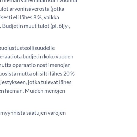
lot arvonlisäverosta (jotka
sti eli lähes 8 %, vaikka
Budjetin muut tulot (pl. öljy-,
puolustusteollisuudelle
eraatiota budjetin koko vuoden
mutta operaatio nosti menojen
sista mutta oli silti lähes 20 %
jestykseen, jotka tulevat lähes
leen hieman. Muiden menojen
n myynnistä saatujen varojen