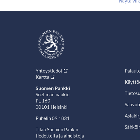
Näytä vii
Yhteystiedot
Palaut
Kartta
Käyttö
Suomen Pankki
Tietosu
Snellmaninaukio
PL 160
Saavut
00101 Helsinki
Asiakir
Puhelin 09 1831
Sähköin
Tilaa Suomen Pankin
tiedotteita ja aineistoja