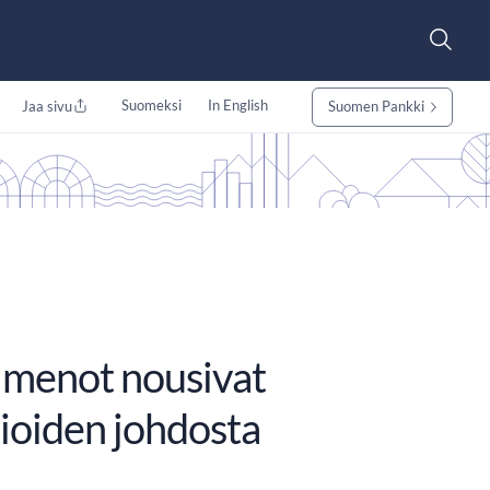
Suomeksi
In English
Jaa sivu
Suomen Pankki
a menot nousivat
ioiden johdosta