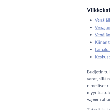
Viikkoka
Venäjäl
Venäjän
Venäjän
Kiinan 
Lainaka
Keskusp
Budjetin tu
varat, sillä
nimelliset 
myyntiä tulo
vajeen raho
Tulot öljy-