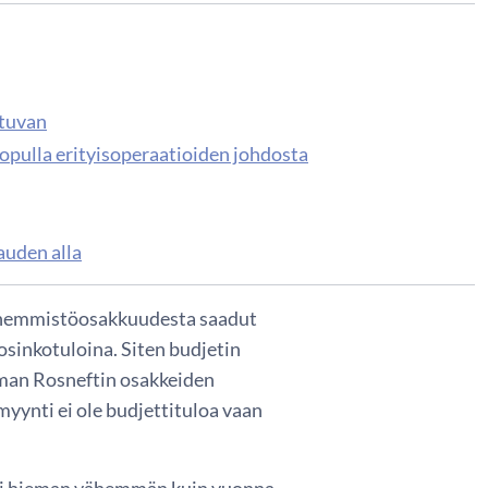
stuvan
opulla erityisoperaatioiden johdosta
auden alla
 vähemmistöosakkuudesta saadut
 osinkotuloina. Siten budjetin
Ilman Rosneftin osakkeiden
yynti ei ole budjettituloa vaan
 eli hieman vähemmän kuin vuonna