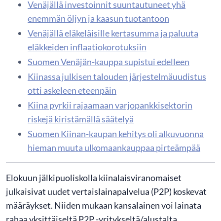
Venäjällä investoinnit suuntautuneet yhä
enemmän öljyn ja kaasun tuotantoon
Venäjällä eläkeläisille kertasumma ja paluuta
eläkkeiden inflaatiokorotuksiin
Suomen Venäjän-kauppa supistui edelleen
Kiinassa julkisen talouden järjestelmäuudistus
otti askeleen eteenpäin
Kiina pyrkii rajaamaan varjopankkisektorin
riskejä kiristämällä säätelyä
Suomen Kiinan-kaupan kehitys oli alkuvuonna
hieman muuta ulkomaankauppaa pirteämpää
Elokuun jälkipuoliskolla kiinalaisviranomaiset
julkaisivat uudet vertaislainapalvelua (P2P) koskevat
määräykset. Niiden mukaan kansalainen voi lainata
rahaa yksittäiseltä P2P -yritykseltä/alustalta