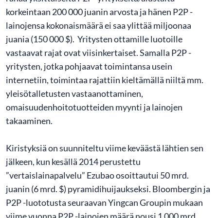
korkeintaan 200 000 juanin arvosta ja hänen P2P -
lainojensa kokonaismäärä ei saa ylittää miljoonaa
juania (150 000 $). Yritysten ottamille luotoille
vastaavat rajat ovat viisinkertaiset. Samalla P2P -
yritysten, jotka pohjaavat toimintansa usein
internetiin, toimintaa rajattiin kieltämällä niiltä mm.
yleisötalletusten vastaanottaminen,
omaisuudenhoitotuotteiden myynti ja lainojen
takaaminen.
Kiristyksiä on suunniteltu viime keväästä lähtien sen
jälkeen, kun kesällä 2014 perustettu
”vertaislainapalvelu” Ezubao osoittautui 50 mrd.
juanin (6 mrd. $) pyramidihuijaukseksi. Bloombergin ja
P2P -luototusta seuraavan Yingcan Groupin mukaan
viime vuonna P2P -lainojen määrä nousi 1 000 mrd.