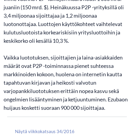
juaniin (150 mrd. $). Heinäkuussa P2P -yrityksillä oli
3,4 miljoonaa sijoittajaa ja 1,2 miljoonaa
luotonottajaa. Luottojen käyttökohteet vaihtelevat
kulutusluotoista korkeariskisiin yritysluottoihin ja
keskikorko oli kesällä 10,3 %.
Vaikka luototuksen, sijoittajien ja laina-asiakkaiden
määrät ovat P2P -toiminnassa pienet suhteessa
markkinoiden kokoon, huolena on internetin kautta
tapahtuvan kirjavan ja heikosti valvotun
varjopankkiluototuksen erittäin nopea kasvu sekä
ongelmien lisääntyminen ja ketjuuntuminen. Ezubaon
huijaus kosketti suoraan 900 000 sijoittajaa.
Näytä viikkokatsaus 34/2016