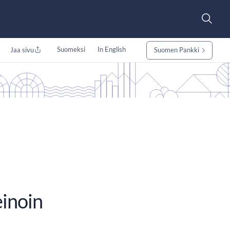
Suomeksi
In English
Jaa sivu
Suomen Pankki
einoin