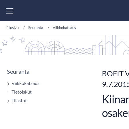
Siirry sisältöön
Etusivu
Seuranta
Viikkokatsaus
Seuranta
BOFIT V
9.7.201
Viikkokatsaus
Tietoiskut
Kiinan
Tilastot
osake