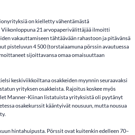
tionyrityksiä on kielletty vähentämästä
. Viikonloppuna 21 arvopaperivälittäjää ilmoitti
noiden vakauttamiseen tähtäävään rahastoon ja pitävänsä
anut pisteluvun 4 500 (torstaiaamuna pörssin avautuessa
 ilmoittaneet sijoittavansa omaa omaisuuttaan
elsi keskiviikkoiltana osakkeiden myynnin seuraavaksi
istatun yrityksen osakkeista. Rajoitus koskee myös
let Manner-Kiinan listatuista yrityksistä oli pyytänyt
etessa osakekurssit kääntyivät nousuun, mutta nousua
ty.
kuun hintahuipusta. Pörssit ovat kuitenkin edelleen 70–