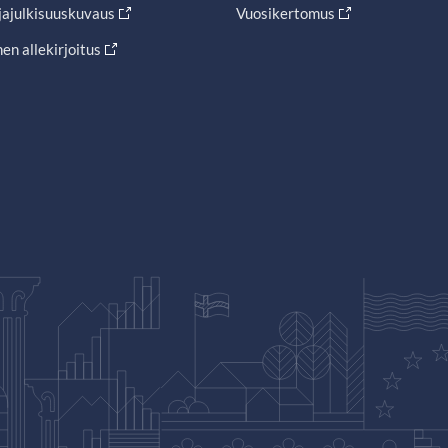
jajulkisuuskuvaus
Vuosikertomus
en allekirjoitus