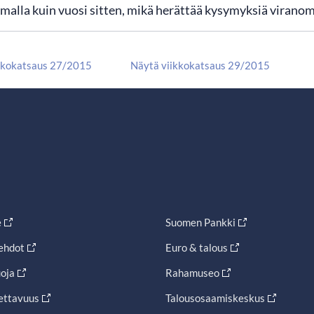
alla kuin vuosi sitten, mikä herättää kysymyksiä viranom
kkokatsaus 27/2015
Näytä viikkokatsaus 29/2015
e
Suomen Pankki
ehdot
Euro & talous
oja
Rahamuseo
ettavuus
Talousosaamiskeskus