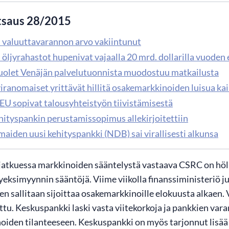
tsaus 28/2015
 valuuttavarannon arvo vakiintunut
 öljyrahastot hupenivat vajaalla 20 mrd. dollarilla vuoden
uolet Venäjän palvelutuonnista muodostuu matkailusta
iranomaiset yrittävät hillitä osakemarkkinoiden luisua kai
 EU sopivat talousyhteistyön tiivistämisestä
hityspankin perustamissopimus allekirjoitettiin
aiden uusi kehityspankki (NDB) sai virallisesti alkunsa
 jatkuessa markkinoiden sääntelystä vastaava CSRC on höl
hyeksimyynnin sääntöjä. Viime viikolla finanssiministeriö
en sallitaan sijoittaa osakemarkkinoille elokuusta alkaen
tu. Keskuspankki laski vasta viitekorkoja ja pankkien va
iden tilanteeseen. Keskuspankki on myös tarjonnut lisää 