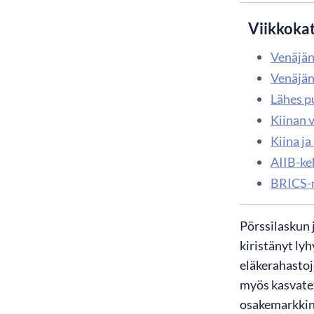
Viikkoka
Venäjän
Venäjän
Lähes p
Kiinan v
Kiina ja
AIIB-ke
BRICS-m
​Pörssilaskun
kiristänyt ly
eläkerahastoj
myös kasvatet
osakemarkkino