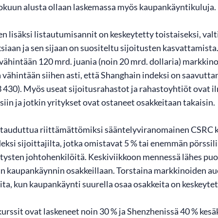
 Elokuun alusta ollaan laskemassa myös kaupankäyntikuluja.
n lisäksi listautumisannit on keskeytetty toistaiseksi, val
iaan ja sen sijaan on suositeltu sijoitusten kasvattamista
 vähintään 120 mrd. juania (noin 20 mrd. dollaria) markki
vähintään siihen asti, että Shanghain indeksi on saavutt
 3 430). Myös useat sijoitusrahastot ja rahastoyhtiöt ovat
iin ja jotkin yritykset ovat ostaneet osakkeitaan takaisin.
tauduttua riittämättömiksi sääntelyviranomainen CSRC ki
eksi sijoittajilta, jotka omistavat 5 % tai enemmän pörssil
ritysten johtohenkilöitä. Keskiviikkoon mennessä lähes puo
n kaupankäynnin osakkeillaan. Torstaina markkinoiden au
kita, kun kaupankäynti suurella osaa osakkeita on keskeytet
urssit ovat laskeneet noin 30 % ja Shenzhenissä 40 % kesä