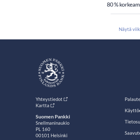
80 % korkeamm
Näytä vii
Yhteystiedot
Palaut
Kartta
Käyttö
Suomen Pankki
Tietosu
Snellmaninaukio
PL 160
Saavut
00101 Helsinki