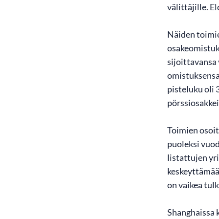
välittäjille.
Näiden toimie
osakeomistuks
sijoittavansa
omistuksensa 
pisteluku oli
pörssiosakkeis
Toimien osoit
puoleksi vuod
listattujen y
keskeyttämää
on vaikea tul
Shanghaissa k