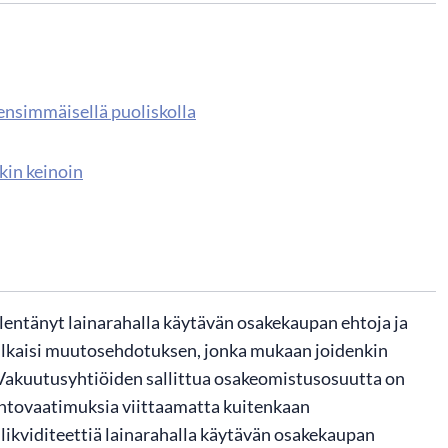
 ensimmäisellä puoliskolla
kin keinoin
lentänyt lainarahalla käytävän osakekaupan ehtoja ja
 julkaisi muutosehdotuksen, jonka mukaan joidenkin
. Vakuutusyhtiöiden sallittua osakeomistusosuutta on
rantovaatimuksia viittaamatta kuitenkaan
likviditeettiä lainarahalla käytävän osakekaupan