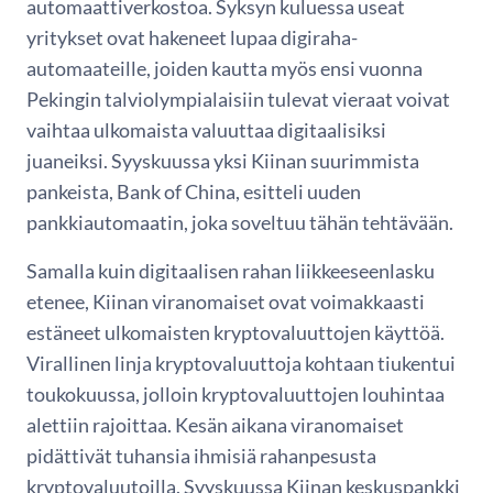
automaattiverkostoa. Syksyn kuluessa useat
yritykset ovat hakeneet lupaa digiraha-
automaateille, joiden kautta myös ensi vuonna
Pekingin talviolympialaisiin tulevat vieraat voivat
vaihtaa ulkomaista valuuttaa digitaalisiksi
juaneiksi. Syyskuussa yksi Kiinan suurimmista
pankeista, Bank of China, esitteli uuden
pankkiautomaatin, joka soveltuu tähän tehtävään.
Samalla kuin digitaalisen rahan liikkeeseenlasku
etenee, Kiinan viranomaiset ovat voimakkaasti
estäneet ulkomaisten kryptovaluuttojen käyttöä.
Virallinen linja kryptovaluuttoja kohtaan tiukentui
toukokuussa, jolloin kryptovaluuttojen louhintaa
alettiin rajoittaa. Kesän aikana viranomaiset
pidättivät tuhansia ihmisiä rahanpesusta
kryptovaluutoilla. Syyskuussa Kiinan keskuspankki