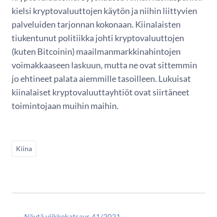
kielsi kryptovaluuttojen käytön ja niihin liittyvien
palveluiden tarjonnan kokonaan. Kiinalaisten
tiukentunut politiikka johti kryptovaluuttojen
(kuten Bitcoinin) maailmanmarkkinahintojen
voimakkaaseen laskuun, mutta ne ovat sittemmin
jo ehtineet palata aiemmille tasoilleen. Lukuisat
kiinalaiset kryptovaluuttayhtiöt ovat siirtäneet
toimintojaan muihin maihin.
Kiina
Näytä viikkokatsaus 41/2021