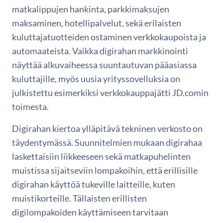
matkalippujen hankinta, parkkimaksujen
maksaminen, hotellipalvelut, sekä erilaisten
kuluttajatuotteiden ostaminen verkkokaupoista ja
automaateista. Vaikka digirahan markkinointi
näyttää alkuvaiheessa suuntautuvan pääasiassa
kuluttajille, myös uusia yrityssovelluksia on
julkistettu esimerkiksi verkkokauppajätti JD.comin
toimesta.
Digirahan kiertoa ylläpitävä tekninen verkosto on
täydentymässä. Suunnitelmien mukaan digirahaa
laskettaisiin liikkeeseen sekä matkapuhelinten
muistissa sijaitseviin lompakoihin, että erillisille
digirahan käyttöä tukeville laitteille, kuten
muistikorteille. Tällaisten erillisten
digilompakoiden käyttämiseen tarvitaan