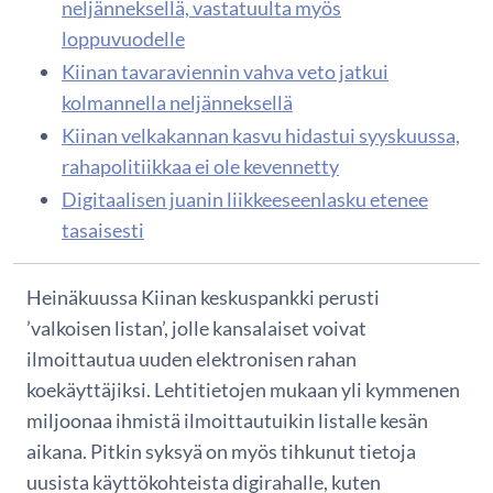
neljänneksellä, vastatuulta myös
loppuvuodelle
Kiinan tavaraviennin vahva veto jatkui
kolmannella neljänneksellä
Kiinan velkakannan kasvu hidastui syyskuussa,
rahapolitiikkaa ei ole kevennetty
Digitaalisen juanin liikkeeseenlasku etenee
tasaisesti
Heinäkuussa Kiinan keskuspankki perusti
’valkoisen listan’, jolle kansalaiset voivat
ilmoittautua uuden elektronisen rahan
koekäyttäjiksi. Lehtitietojen mukaan yli kymmenen
miljoonaa ihmistä ilmoittautuikin listalle kesän
aikana. Pitkin syksyä on myös tihkunut tietoja
uusista käyttökohteista digirahalle, kuten