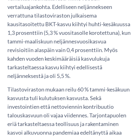
vertailuajankohta. Edelliseen neljännekseen
verrattuna tilastoviraston julkaisema
kausitasoitettu BKT-kasvu kiihtyi huhti-kesäkuussa
1,3 prosenttiin (5,3 % vuositasolle korotettuna), kun
tammi-maaliskuun neljännesvuosikasvua
revisioitiin alaspäin vain 0,4 prosenttiin. Myös
kahden vuoden keskimääräisiä kasvulukuja
tarkasteltaessa kasvu kiihtyi edellisestä
neljänneksestä ja oli 5,5 %.
Tilastoviraston mukaan reilu 60 % tammi-kesäkuun
kasvusta tuli kulutuksen kasvusta. Sekä
investointien että nettoviennin kontribuutio
talouskasvuun oli vajaa viidennes. Tarjontapuolen
eriä tarkasteltaessa teollisuus ja rakentaminen
kasvoi alkuvuonna pandemiaa edeltänyttä aikaa