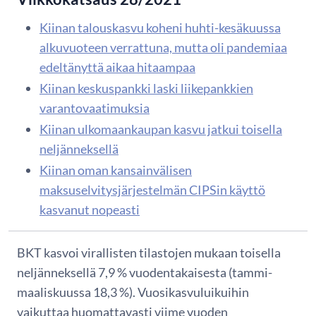
Kiinan talouskasvu koheni huhti-kesäkuussa
alkuvuoteen verrattuna, mutta oli pandemiaa
edeltänyttä aikaa hitaampaa
Kiinan keskuspankki laski liikepankkien
varantovaatimuksia
Kiinan ulkomaankaupan kasvu jatkui toisella
neljänneksellä
Kiinan oman kansainvälisen
maksuselvitysjärjestelmän CIPSin käyttö
kasvanut nopeasti
BKT kasvoi virallisten tilastojen mukaan toisella
neljänneksellä 7,9 % vuodentakaisesta (tammi-
maaliskuussa 18,3 %). Vuosikasvuluikuihin
vaikuttaa huomattavasti viime vuoden