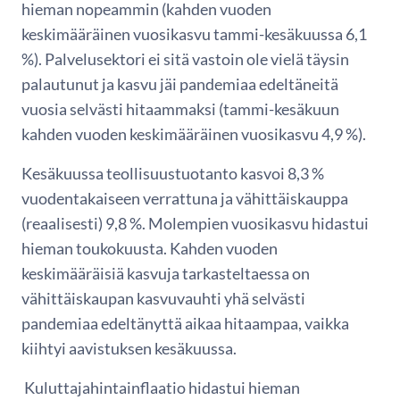
hieman nopeammin (kahden vuoden
keskimääräinen vuosikasvu tammi-kesäkuussa 6,1
%). Palvelusektori ei sitä vastoin ole vielä täysin
palautunut ja kasvu jäi pandemiaa edeltäneitä
vuosia selvästi hitaammaksi (tammi-kesäkuun
kahden vuoden keskimääräinen vuosikasvu 4,9 %).
Kesäkuussa teollisuustuotanto kasvoi 8,3 %
vuodentakaiseen verrattuna ja vähittäiskauppa
(reaalisesti) 9,8 %. Molempien vuosikasvu hidastui
hieman toukokuusta. Kahden vuoden
keskimääräisiä kasvuja tarkasteltaessa on
vähittäiskaupan kasvuvauhti yhä selvästi
pandemiaa edeltänyttä aikaa hitaampaa, vaikka
kiihtyi aavistuksen kesäkuussa.
Kuluttajahintainflaatio hidastui hieman