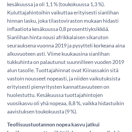
kesäkuussa ja oli 1,1 % (toukokuussa 1,3 %).
Kuluttajahintoihin vaikuttaa erityisesti sianlihan
hinnan lasku, joka tilastoviraston mukaan hidasti
inflaatiota kesäkuussa 0,8 prosenttiyksikköä.
Sianlihan hinta nousi afrikkalaisen sikaruton
seurauksena vuonna 2019 ja pysytteli korkeana aina
alkuvuoteen asti. Viime kuukausina sianlihan
tukkuhinta on palautunut suunnilleen vuoden 2019
alun tasolle. Tuottajahinnat ovat Kiinassakin sitä
vastoin nousseet nopeasti, ja niiden vaikutuksista
erityisesti pienyritysten kannattavuuteen on
huolestuttu. Kesäkuussa tuottajahintojen
vuosikasvu oli yhä nopeaa, 8,8 %, vaikka hidastuikin
aavistuksen toukokuusta (9 %).
Teollisuustuotannon nopea kasvu jatkui