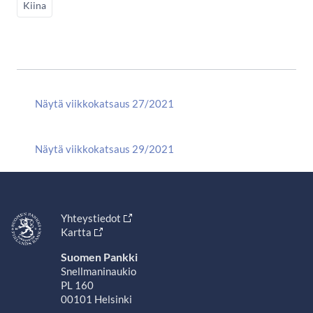
Kiina
Näytä viikkokatsaus 27/2021
Näytä viikkokatsaus 29/2021
Yhteystiedot
Kartta
Suomen Pankki
Snellmaninaukio
PL 160
00101 Helsinki