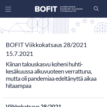
Siirry sisältöön
BOFIT Viikkokatsaus 28/2021
15.7.2021
Kiinan talouskasvu koheni huhti-
kesäkuussa alkuvuoteen verrattuna,
mutta oli pandemiaa edeltänyttä aikaa
hitaampaa
Viikkokatsaus 28/2021