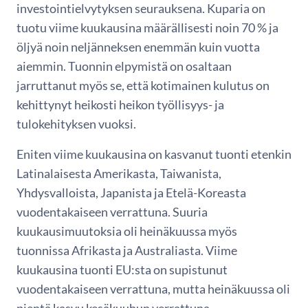
investointielvytyksen seurauksena. Kuparia on
tuotu viime kuukausina määrällisesti noin 70 % ja
öljyä noin neljänneksen enemmän kuin vuotta
aiemmin. Tuonnin elpymistä on osaltaan
jarruttanut myös se, että kotimainen kulutus on
kehittynyt heikosti heikon työllisyys- ja
tulokehityksen vuoksi.
Eniten viime kuukausina on kasvanut tuonti etenkin
Latinalaisesta Amerikasta, Taiwanista,
Yhdysvalloista, Japanista ja Etelä-Koreasta
vuodentakaiseen verrattuna. Suuria
kuukausimuutoksia oli heinäkuussa myös
tuonnissa Afrikasta ja Australiasta. Viime
kuukausina tuonti EU:sta on supistunut
vuodentakaiseen verrattuna, mutta heinäkuussa oli
pientä kasvu kesäkuuhun verrattuna.