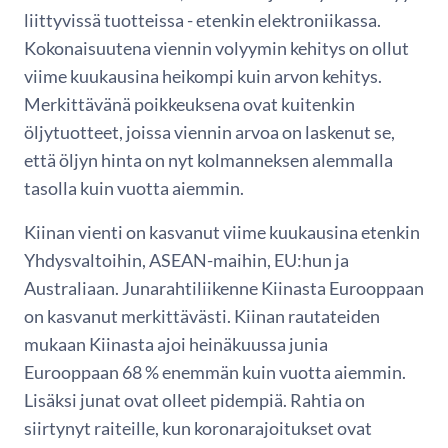
liittyvissä tuotteissa - etenkin elektroniikassa.
Kokonaisuutena viennin volyymin kehitys on ollut
viime kuukausina heikompi kuin arvon kehitys.
Merkittävänä poikkeuksena ovat kuitenkin
öljytuotteet, joissa viennin arvoa on laskenut se,
että öljyn hinta on nyt kolmanneksen alemmalla
tasolla kuin vuotta aiemmin.
Kiinan vienti on kasvanut viime kuukausina etenkin
Yhdysvaltoihin, ASEAN-maihin, EU:hun ja
Australiaan. Junarahtiliikenne Kiinasta Eurooppaan
on kasvanut merkittävästi. Kiinan rautateiden
mukaan Kiinasta ajoi heinäkuussa junia
Eurooppaan 68 % enemmän kuin vuotta aiemmin.
Lisäksi junat ovat olleet pidempiä. Rahtia on
siirtynyt raiteille, kun koronarajoitukset ovat