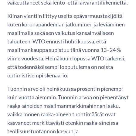
vaikeuttaneet sekä lento- että laivarahtiliikennettä.
Kiinan vientiin liittyy useita epävarmuustekijöitä
kuten koronapandemian jatkuminen ja leviäminen
maailmalla sekä sen vaikutus kansainväliseen
talouteen. WTO ennusti huhtikuussa, että
maailmankauppa supistuu tänä vuonna 13–24 %
viime vuodesta. Heinäkuun lopussa WTO tarkensi,
että todennäköisempi lopputulema on noista
optimistisempi skenaario.
Tuonnin arvo oli heinäkuussa prosentin pienempi
kuin vuotta aiemmin. Tuonnin arvoa on pienentänyt
raaka-aineiden maailmanmarkkinahinnan lasku,
vaikka monen raaka-aineen tuontimäärät ovat
kasvaneet merkittävästi etenkin raaka-aineissa
teollisuustuotannon kasvun ja