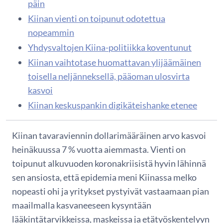
päin
Kiinan vienti on toipunut odotettua
nopeammin
Yhdysvaltojen Kiina-politiikka koventunut
Kiinan vaihtotase huomattavan ylijäämäinen
toisella neljänneksellä, pääoman ulosvirta
kasvoi
Kiinan keskuspankin digikäteishanke etenee
Kiinan tavaraviennin dollarimääräinen arvo kasvoi
heinäkuussa 7 % vuotta aiemmasta. Vienti on
toipunut alkuvuoden koronakriisistä hyvin lähinnä
sen ansiosta, että epidemia meni Kiinassa melko
nopeasti ohi ja yritykset pystyivät vastaamaan pian
maailmalla kasvaneeseen kysyntään
lääkintätarvikkeissa, maskeissa ja etätyöskentelyyn