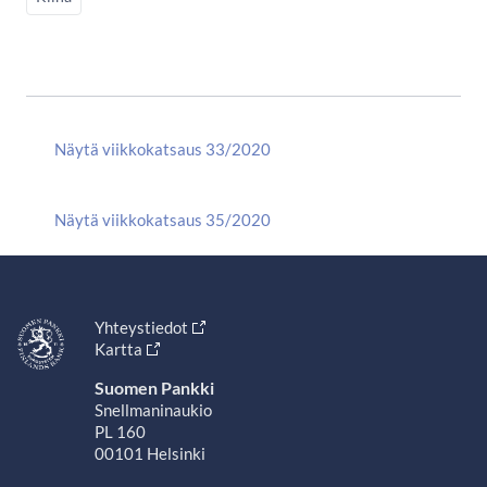
Näytä viikkokatsaus 33/2020
Näytä viikkokatsaus 35/2020
Yhteystiedot
Kartta
Suomen Pankki
Snellmaninaukio
PL 160
00101 Helsinki