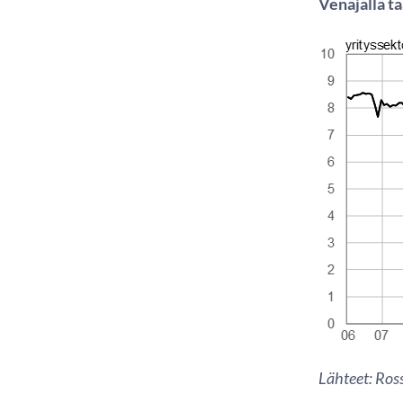
Venäjällä t
Lähteet: Ross