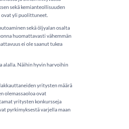
uksen sekä kemianteollisuuden
ovat yli puolittuneet.
putoaminen sekä öljyalan osalta
ä vuonna huomattavasti vähemmän
attavuus ei ole saanut tukea
alalla. Näihin hyvin harvoihin
 lakkauttaneiden yritysten määrä
en olemassaoloa ovat
tamat yritysten konkursseja
uvat pyrkimyksestä varjella maan