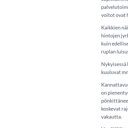
palvelutoim
voitot ovat 
Kaikkien nä
hintojen jy
kuin edellis
ruplan luis
Nykyisessä 
kuuluvat mm.
Kannattavuu
on pienenty
pönkittänee
koskevat ra
vakautta.