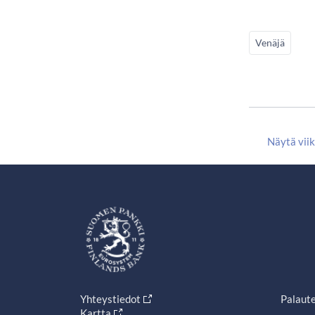
Venäjä
Näytä vii
Yhteystiedot
Palaut
Kartta