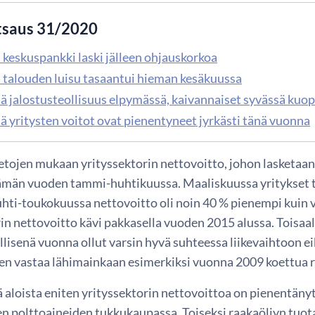
tsaus 31/2020
 keskuspankki laski jälleen ohjauskorkoa
 talouden luisu tasaantui hieman kesäkuussa
lä jalostusteollisuus elpymässä, kaivannaiset syvässä kuo
ä yritysten voitot ovat pienentyneet jyrkästi tänä vuonna
etojen mukaan yrityssektorin nettovoitto, johon lasketaan e
tämän vuoden tammi-huhtikuussa. Maaliskuussa yritykset 
huhti-toukokuussa nettovoitto oli noin 40 % pienempi kuin
in nettovoitto kävi pakkasella vuoden 2015 alussa. Toisaal
llisenä vuonna ollut varsin hyvä suhteessa liikevaihtoon 
n vastaa lähimainkaan esimerkiksi vuonna 2009 koettua
ä aloista eniten yrityssektorin nettovoittoa on pienentäny
n polttoaineiden tukkukaupassa. Toiseksi raakaöljyn tuotan