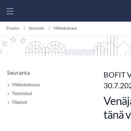
Siirry sisältöön
Etusivu
Seuranta
Viikkokatsaus
Seuranta
BOFIT V
30.7.20
Viikkokatsaus
Tietoiskut
Venäjä
Tilastot
tänä 