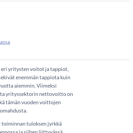
passa
ri yritysten voitot ja tappiot,
tekivät enemmän tappiota kuin
 vuotta aiemmin. Viimeksi
ta yrityssektorin nettovoitto on
eikä tämän vuoden voittojen
 romahdusta.
t toiminnan tuloksen jyrkkä
nossa ja siihen liittyvässä