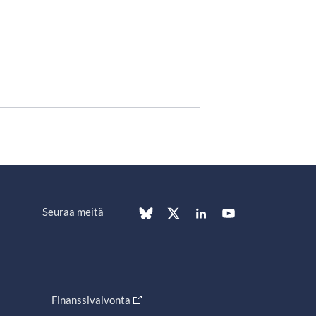
Seuraa meitä
Finanssivalvonta