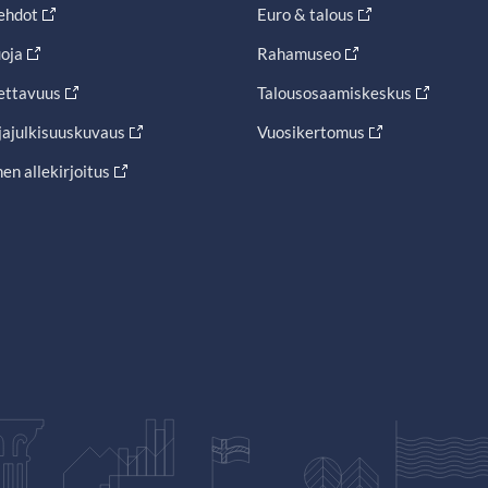
ehdot
Euro & talous
oja
Rahamuseo
ettavuus
Talousosaamiskeskus
jajulkisuuskuvaus
Vuosikertomus
en allekirjoitus