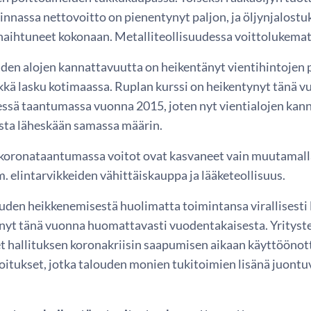
innassa nettovoitto on pienentynyt paljon, ja öljynjalost
haihtuneet kokonaan. Metalliteollisuudessa voittolukemat 
iden alojen kannattavuutta on heikentänyt vientihintojen 
rkkä lasku kotimaassa. Ruplan kurssi on heikentynyt tän
essä taantumassa vuonna 2015, joten nyt vientialojen kann
usta läheskään samassa määrin.
koronataantumassa voitot ovat kasvaneet vain muutamalla 
 elintarvikkeiden vähittäiskauppa ja lääketeollisuus.
den heikkenemisestä huolimatta toimintansa virallisesti
nyt tänä vuonna huomattavasti vuodentakaisesta. Yrityst
t hallituksen koronakriisin saapumisen aikaan käyttöönot
joitukset, jotka talouden monien tukitoimien lisänä juont