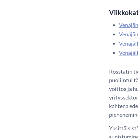
Viikkoka
Venäjän
Venäjän
Venäjäl
Venäjäll
Rosstatin ti
puoliintui 
voittoa ja 
yrityssektor
kahtena ede
pienenemine
Yksittäisist
supistumine