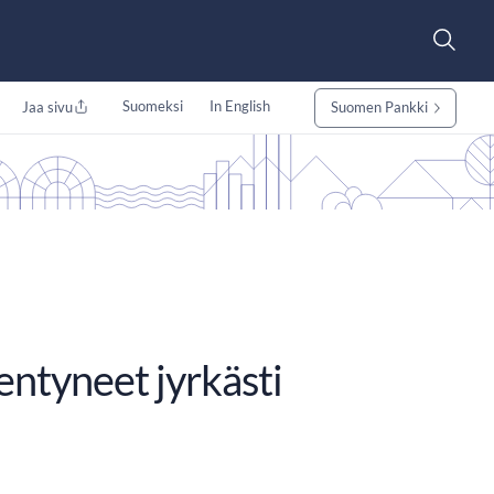
Suomeksi
In English
Jaa sivu
Suomen Pankki
nentyneet jyrkästi