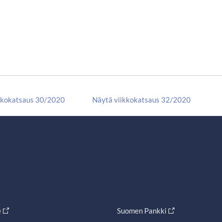
kkokatsaus 30/2020
Näytä viikkokatsaus 32/2020
e
Suomen Pankki