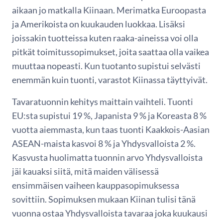
aikaan jo matkalla Kiinaan. Merimatka Euroopasta
ja Amerikoista on kuukauden luokkaa. Lisäksi
joissakin tuotteissa kuten raaka-aineissa voi olla
pitkät toimitussopimukset, joita saattaa olla vaikea
muuttaa nopeasti. Kun tuotanto supistui selvästi
enemmän kuin tuonti, varastot Kiinassa täyttyivät.
Tavaratuonnin kehitys maittain vaihteli. Tuonti
EU:sta supistui 19 %, Japanista 9 % ja Koreasta 8 %
vuotta aiemmasta, kun taas tuonti Kaakkois-Aasian
ASEAN-maista kasvoi 8 % ja Yhdysvalloista 2 %.
Kasvusta huolimatta tuonnin arvo Yhdysvalloista
jäi kauaksi siitä, mitä maiden välisessä
ensimmäisen vaiheen kauppasopimuksessa
sovittiin. Sopimuksen mukaan Kiinan tulisi tänä
vuonna ostaa Yhdysvalloista tavaraa joka kuukausi