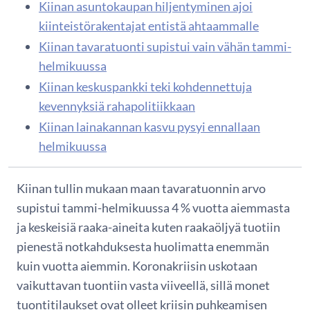
Kiinan asuntokaupan hiljentyminen ajoi
kiinteistörakentajat entistä ahtaammalle
Kiinan tavaratuonti supistui vain vähän tammi-
helmikuussa
Kiinan keskuspankki teki kohdennettuja
kevennyksiä rahapolitiikkaan
Kiinan lainakannan kasvu pysyi ennallaan
helmikuussa
Kiinan tullin mukaan maan tavaratuonnin arvo
supistui tammi-helmikuussa 4 % vuotta aiemmasta
ja keskeisiä raaka-aineita kuten raakaöljyä tuotiin
pienestä notkahduksesta huolimatta enemmän
kuin vuotta aiemmin. Koronakriisin uskotaan
vaikuttavan tuontiin vasta viiveellä, sillä monet
tuontitilaukset ovat olleet kriisin puhkeamisen