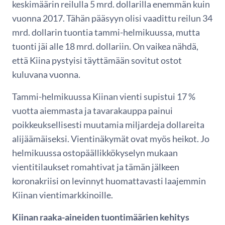
keskimäärin reilulla 5 mrd. dollarilla enemmän kuin
vuonna 2017. Tähän pääsyyn olisi vaadittu reilun 34
mrd. dollarin tuontia tammi-helmikuussa, mutta
tuonti jäi alle 18 mrd. dollariin. On vaikea nähdä,
että Kiina pystyisi täyttämään sovitut ostot
kuluvana vuonna.
Tammi-helmikuussa Kiinan vienti supistui 17 %
vuotta aiemmasta ja tavarakauppa painui
poikkeuksellisesti muutamia miljardeja dollareita
alijäämäiseksi. Vientinäkymät ovat myös heikot. Jo
helmikuussa ostopäällikkökyselyn mukaan
vientitilaukset romahtivat ja tämän jälkeen
koronakriisi on levinnyt huomattavasti laajemmin
Kiinan vientimarkkinoille.
Kiinan raaka-aineiden tuontimäärien kehitys