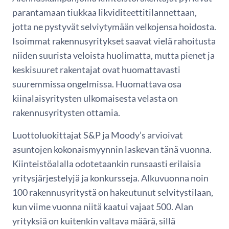
parantamaan tiukkaa likviditeettitilannettaan,
jotta ne pystyvät selviytymään velkojensa hoidosta.
Isoimmat rakennusyritykset saavat vielä rahoitusta
niiden suurista veloista huolimatta, mutta pienet ja
keskisuuret rakentajat ovat huomattavasti
suuremmissa ongelmissa. Huomattava osa
kiinalaisyritysten ulkomaisesta velasta on
rakennusyritysten ottamia.
Luottoluokittajat S&P ja Moody’s arvioivat
asuntojen kokonaismyynnin laskevan tänä vuonna.
Kiinteistöalalla odotetaankin runsaasti erilaisia
yritysjärjestelyjä ja konkursseja. Alkuvuonna noin
100 rakennusyritystä on hakeutunut selvitystilaan,
kun viime vuonna niitä kaatui vajaat 500. Alan
yrityksiä on kuitenkin valtava määrä, sillä