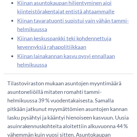
Kiinan asuntokaupan hiljentyminen ajoi
kiinteistörakentajat entistä ahtaammalle
Kiinan tavaratuonti supistui vain vähän tammi-
helmikuussa
Kiinan keskuspankki teki kohdennettuja
kevennyksiä rahapolitiikkaan
Kiinan lainakannan kasvu pysyi ennallaan
helmikuussa
Tilastoviraston mukaan asuntojen myyntimäärä
asuntoneliöillä mitaten romahti tammi-
helmikuussa 39 % vuodentakaisesta. Samalla
pitkään jatkunut myymättömien asuntojen kannan
lasku pysähtyi ja kääntyi hienoiseen kasvuun. Uusia
asuinrakennuskohteita aloitettiin alkuvuonna 44 %
vähemmän kuin vuosi sitten. Asuntokaupan