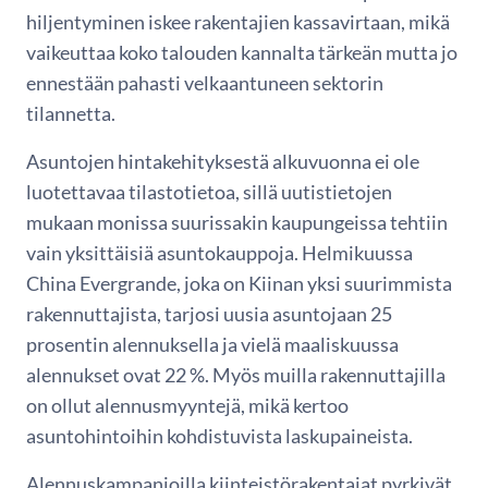
hiljentyminen iskee rakentajien kassavirtaan, mikä
vaikeuttaa koko talouden kannalta tärkeän mutta jo
ennestään pahasti velkaantuneen sektorin
tilannetta.
Asuntojen hintakehityksestä alkuvuonna ei ole
luotettavaa tilastotietoa, sillä uutistietojen
mukaan monissa suurissakin kaupungeissa tehtiin
vain yksittäisiä asuntokauppoja. Helmikuussa
China Evergrande, joka on Kiinan yksi suurimmista
rakennuttajista, tarjosi uusia asuntojaan 25
prosentin alennuksella ja vielä maaliskuussa
alennukset ovat 22 %. Myös muilla rakennuttajilla
on ollut alennusmyyntejä, mikä kertoo
asuntohintoihin kohdistuvista laskupaineista.
Alennuskampanjoilla kiinteistörakentajat pyrkivät