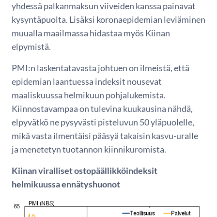
yhdessä palkanmaksun viiveiden kanssa painavat
kysyntäpuolta. Lisäksi koronaepidemian leviäminen
muualla maailmassa hidastaa myös Kiinan
elpymistä.
PMI:n laskentatavasta johtuen on ilmeistä, että
epidemian laantuessa indeksit nousevat
maaliskuussa helmikuun pohjalukemista.
Kiinnostavampaa on tulevina kuukausina nähdä,
elpyvätkö ne pysyvästi pisteluvun 50 yläpuolelle,
mikä vasta ilmentäisi pääsyä takaisin kasvu-uralle
ja menetetyn tuotannon kiinnikuromista.
Kiinan viralliset ostopäällikköindeksit
helmikuussa ennätyshuonot