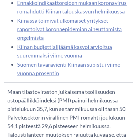
Ennakkoindikaattoreiden mukaan koronavirus
romahdutti Kiinan talouskasvun helmikuussa
Kiinassa toimivat ulkomaiset yritykset
raportoivat koronaepidemian aiheuttamista
ongelmista
Kiinan budjettialijäämä kasvoi arvioitua
suuremmaksi viime vuonna
Suomen tavaravienti Kiinaan supistui viime
vuonna prosentin
Maan tilastoviraston julkaisema teollisuuden
ostopäällikköindeksi (PMI) painui helmikuussa
pistelukuun 35,7, kun se tammikuussa oli tasan 50.
Palvelusektorin virallinen PMI romahti joulukuun
54,1 pisteestä 29,6 pisteeseen helmikuussa.
Taloustilanteen muutoksen rajuutta kuvaa se, että