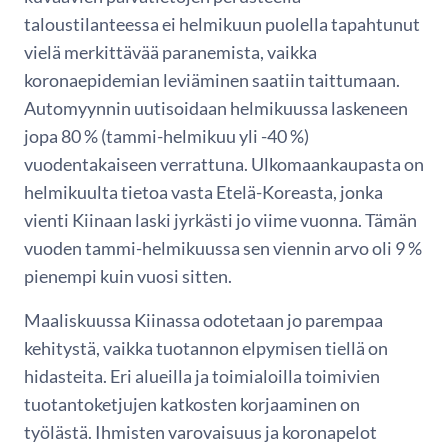
taloustilanteessa ei helmikuun puolella tapahtunut
vielä merkittävää paranemista, vaikka
koronaepidemian leviäminen saatiin taittumaan.
Automyynnin uutisoidaan helmikuussa laskeneen
jopa 80 % (tammi-helmikuu yli -40 %)
vuodentakaiseen verrattuna. Ulkomaankaupasta on
helmikuulta tietoa vasta Etelä-Koreasta, jonka
vienti Kiinaan laski jyrkästi jo viime vuonna. Tämän
vuoden tammi-helmikuussa sen viennin arvo oli 9 %
pienempi kuin vuosi sitten.
Maaliskuussa Kiinassa odotetaan jo parempaa
kehitystä, vaikka tuotannon elpymisen tiellä on
hidasteita. Eri alueilla ja toimialoilla toimivien
tuotantoketjujen katkosten korjaaminen on
työlästä. Ihmisten varovaisuus ja koronapelot