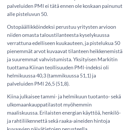
palveluiden PMI ei tätä ennen ole koskaan painunut
alle pisteluvun 50.
Ostopäällikköindeksi perustuu yritysten arvioon
niiden omasta taloustilanteesta kyselykuussa
verrattuna edelliseen kuukauteen, ja pistelukua 50
pienemmät arvot kuvaavat tilanteen heikkenemistä
ja suuremmat vahvistumista. Yksityisen Markitin
tuottama Kiinan teollisuuden PMI-indeksi oli
helmikuussa 40,3 (tammikuussa 51,1) ja
palveluiden PMI 26,5 (51,8).
Kiina julkaisee tammi- ja helmikuun tuotanto- sekä
ulkomaankauppatilastot myöhemmin
maaliskuussa. Erilaisten energian käyttöä, henkilö-
ja rahtiliikennettä sekä raaka-aineiden hintoja
kuvaavien päivätietojen perusteella