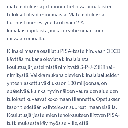
matematiikassa ja luonnontieteissä kiinalaisten
tulokset olivat erinomaisia. Matematiikassa
huonosti menestyneitä oli vain 2 %
kiinalaisoppilaista, mikä on vähemmän kuin
missään muualla.
Kiina ei maana osallistu PISA-testeihin, vaan OECD
käyttää mukana olevista kiinalaisista
koulutusjärjestelmistä nimitystä S-P-J-Z (Kiina) -
nimitystä. Vaikka mukana olevien kiinalaisalueiden
yhteenlaskettu väkiluku on 180 miljoonaa, on
epäselvää, kuinka hyvin näiden vauraiden alueiden
tulokset kuvaavat koko maan tilannetta. Opetuksen
tason tiedetään vaihtelevan suuresti maan sisällä.
Koulutusjärjestelmien tehokkuuteen liittyen PISA-
tutkimuksesta käy myös selville, että