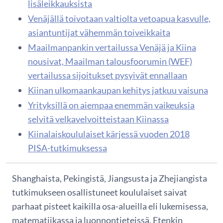
lisäleikkauksista
Venäjällä toivotaan valtiolta vetoapua kasvulle,
asiantuntijat vähemmän toiveikkaita
Maailmanpankin vertailussa Venäjä ja Kiina
nousivat, Maailman talousfoorumin (WEF)
vertailussa sijoitukset pysyivät ennallaan
Kiinan ulkomaankaupan kehitys jatkuu vaisuna
Yrityksillä on aiempaa enemmän vaikeuksia
selvitä velkavelvoitteistaan Kiinassa
Kiinalaiskoululaiset kärjessä vuoden 2018
PISA-tutkimuksessa
Shanghaista, Pekingistä, Jiangsusta ja Zhejiangista
tutkimukseen osallistuneet koululaiset saivat
parhaat pisteet kaikilla osa-alueilla eli lukemisessa,
matematiikassa ja luonnontieteissä. Etenkin