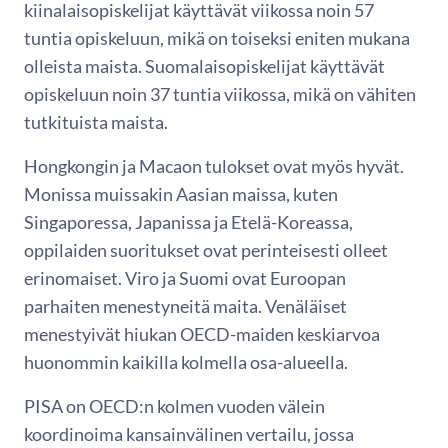
kiinalaisopiskelijat käyttävät viikossa noin 57
tuntia opiskeluun, mikä on toiseksi eniten mukana
olleista maista. Suomalaisopiskelijat käyttävät
opiskeluun noin 37 tuntia viikossa, mikä on vähiten
tutkituista maista.
Hongkongin ja Macaon tulokset ovat myös hyvät.
Monissa muissakin Aasian maissa, kuten
Singaporessa, Japanissa ja Etelä-Koreassa,
oppilaiden suoritukset ovat perinteisesti olleet
erinomaiset. Viro ja Suomi ovat Euroopan
parhaiten menestyneitä maita. Venäläiset
menestyivät hiukan OECD-maiden keskiarvoa
huonommin kaikilla kolmella osa-alueella.
PISA on OECD:n kolmen vuoden välein
koordinoima kansainvälinen vertailu, jossa