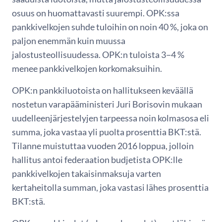
osuus on huomattavasti suurempi. OPK:ssa
pankkivelkojen suhde tuloihin on noin 40 %, joka on
paljon enemmän kuin muussa
jalostusteollisuudessa. OPK:n tuloista 3−4 %
menee pankkivelkojen korkomaksuihin.
OPK:n pankkiluotoista on hallitukseen keväällä
nostetun varapääministeri Juri Borisovin mukaan
uudelleenjärjestelyjen tarpeessa noin kolmasosa eli
summa, joka vastaa yli puolta prosenttia BKT:stä.
Tilanne muistuttaa vuoden 2016 loppua, jolloin
hallitus antoi federaation budjetista OPK:lle
pankkivelkojen takaisinmaksuja varten
kertaheitolla summan, joka vastasi lähes prosenttia
BKT:stä.