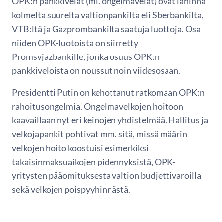
OPK:n pankkivelat (ml. ongelmavelat) ovat lähinnä
kolmelta suurelta valtionpankilta eli Sberbankilta,
VTB:ltä ja Gazprombankilta saatuja luottoja. Osa
niiden OPK-luotoista on siirretty
Promsvjazbankille, jonka osuus OPK:n
pankkiveloista on noussut noin viidesosaan.
Presidentti Putin on kehottanut ratkomaan OPK:n
rahoitusongelmia. Ongelmavelkojen hoitoon
kaavaillaan nyt eri keinojen yhdistelmää. Hallitus ja
velkojapankit pohtivat mm. sitä, missä määrin
velkojen hoito koostuisi esimerkiksi
takaisinmaksuaikojen pidennyksistä, OPK-
yritysten pääomituksesta valtion budjettivaroilla
sekä velkojen poispyyhinnästä.