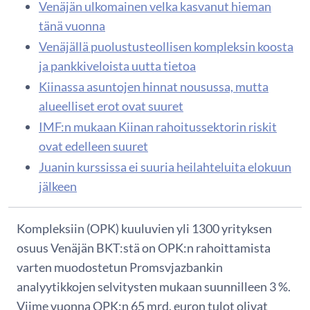
Venäjän ulkomainen velka kasvanut hieman
tänä vuonna
Venäjällä puolustusteollisen kompleksin koosta
ja pankkiveloista uutta tietoa
Kiinassa asuntojen hinnat nousussa, mutta
alueelliset erot ovat suuret
IMF:n mukaan Kiinan rahoitussektorin riskit
ovat edelleen suuret
Juanin kurssissa ei suuria heilahteluita elokuun
jälkeen
Kompleksiin (OPK) kuuluvien yli 1300 yrityksen
osuus Venäjän BKT:stä on OPK:n rahoittamista
varten muodostetun Promsvjazbankin
analyytikkojen selvitysten mukaan suunnilleen 3 %.
Viime vuonna OPK:n 65 mrd. euron tulot olivat