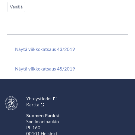
Venäjä
Näytä viikkokatsaus 43/2019
Näytä viikkokatsaus 45/2019
Yhteystiedot
Kartta
Suomen Pankki
Snellmaninaukio
PL 160
00101 Helsinki