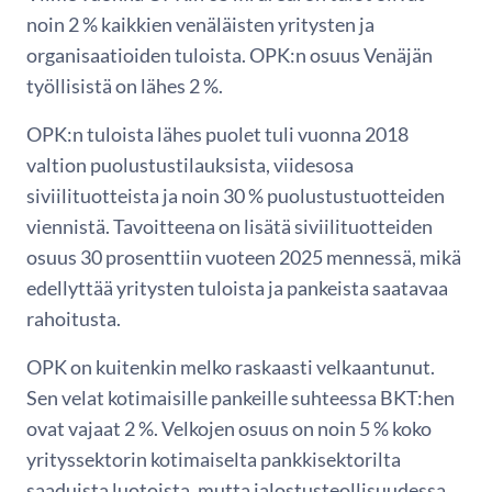
noin 2 % kaikkien venäläisten yritysten ja
organisaatioiden tuloista. OPK:n osuus Venäjän
työllisistä on lähes 2 %.
OPK:n tuloista lähes puolet tuli vuonna 2018
valtion puolustustilauksista, viidesosa
siviilituotteista ja noin 30 % puolustustuotteiden
viennistä. Tavoitteena on lisätä siviilituotteiden
osuus 30 prosenttiin vuoteen 2025 mennessä, mikä
edellyttää yritysten tuloista ja pankeista saatavaa
rahoitusta.
OPK on kuitenkin melko raskaasti velkaantunut.
Sen velat kotimaisille pankeille suhteessa BKT:hen
ovat vajaat 2 %. Velkojen osuus on noin 5 % koko
yrityssektorin kotimaiselta pankkisektorilta
saaduista luotoista, mutta jalostusteollisuudessa