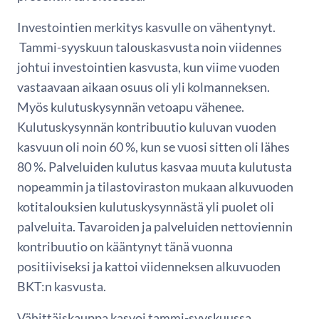
Investointien merkitys kasvulle on vähentynyt.
Tammi-syyskuun talouskasvusta noin viidennes
johtui investointien kasvusta, kun viime vuoden
vastaavaan aikaan osuus oli yli kolmanneksen.
Myös kulutuskysynnän vetoapu vähenee.
Kulutuskysynnän kontribuutio kuluvan vuoden
kasvuun oli noin 60 %, kun se vuosi sitten oli lähes
80 %. Palveluiden kulutus kasvaa muuta kulutusta
nopeammin ja tilastoviraston mukaan alkuvuoden
kotitalouksien kulutuskysynnästä yli puolet oli
palveluita. Tavaroiden ja palveluiden nettoviennin
kontribuutio on kääntynyt tänä vuonna
positiiviseksi ja kattoi viidenneksen alkuvuoden
BKT:n kasvusta.
Vähittäiskauppa kasvoi tammi-syyskuussa