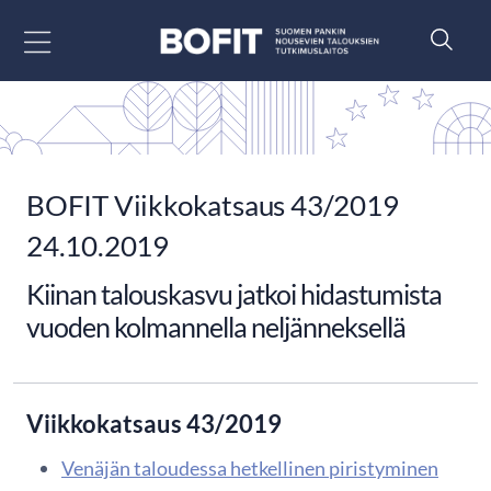
Siirry sisältöön
BOFIT Viikkokatsaus 43/2019
24.10.2019
Kiinan talouskasvu jatkoi hidastumista
vuoden kolmannella neljänneksellä
Viikkokatsaus 43/2019
Venäjän taloudessa hetkellinen piristyminen