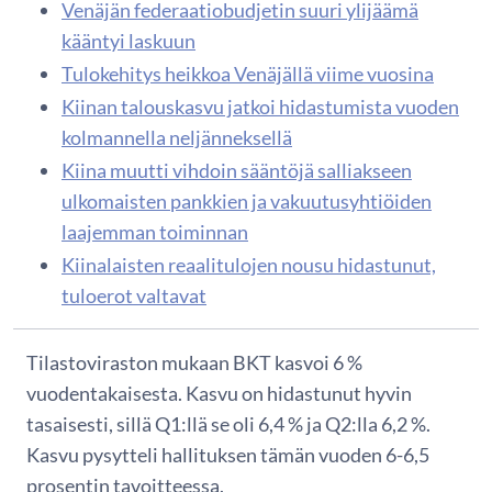
Venäjän federaatiobudjetin suuri ylijäämä
kääntyi laskuun
Tulokehitys heikkoa Venäjällä viime vuosina
Kiinan talouskasvu jatkoi hidastumista vuoden
kolmannella neljänneksellä
Kiina muutti vihdoin sääntöjä salliakseen
ulkomaisten pankkien ja vakuutusyhtiöiden
laajemman toiminnan
Kiinalaisten reaalitulojen nousu hidastunut,
tuloerot valtavat
Tilastoviraston mukaan BKT kasvoi 6 %
vuodentakaisesta. Kasvu on hidastunut hyvin
tasaisesti, sillä Q1:llä se oli 6,4 % ja Q2:lla 6,2 %.
Kasvu pysytteli hallituksen tämän vuoden 6-6,5
prosentin tavoitteessa.