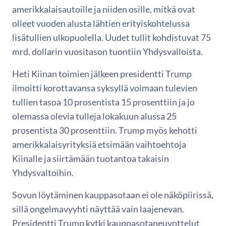
amerikkalaisautoille ja niiden osille, mitkä ovat
olleet vuoden alusta lähtien erityiskohtelussa
lisätullien ulkopuolella. Uudet tullit kohdistuvat 75
mrd. dollarin vuositason tuontiin Yhdysvalloista.
Heti Kiinan toimien jälkeen presidentti Trump
ilmoitti korottavansa syksyllä voimaan tulevien
tullien tasoa 10 prosentista 15 prosenttiin ja jo
olemassa olevia tulleja lokakuun alussa 25
prosentista 30 prosenttiin. Trump myös kehotti
amerikkalaisyrityksiä etsimään vaihtoehtoja
Kiinalle ja siirtämään tuotantoa takaisin
Yhdysvaltoihin.
Sovun löytäminen kauppasotaan ei ole näköpiirissä,
sillä ongelmavyyhti näyttää vain laajenevan.
Presidentti Trump kytki kauppasotaneuvottelut