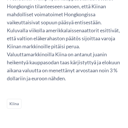
Hongkongin tilanteeseen sanoen, että Kiinan
mahdolliset voimatoimet Hongkongissa
vaikeuttaisivat sopuun pääsyä entisestään.
Kuluvalla viikolla amerikkalaissenaattorit esittivät,
että valtion eläkerahaston päätös sijoittaa varoja
Kiinan markkinoille pitäisi perua.
Valuuttamarkkinoilla Kiina on antanut juanin
heikentyä kauppasodan taas kärjistyttyä ja elokuun
aikana valuutta on menettänyt arvostaan noin 3 %
dollariin ja euroon nähden.
Kiina