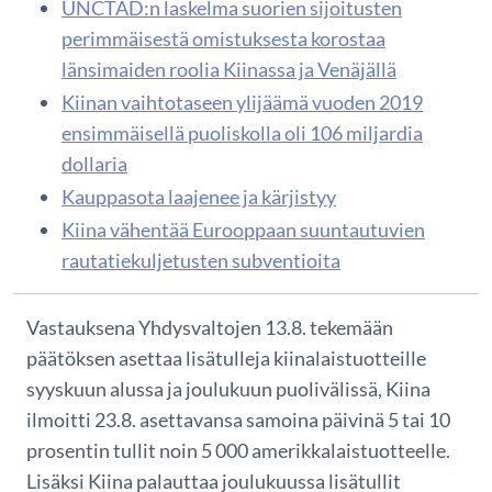
UNCTAD:n laskelma suorien sijoitusten
perimmäisestä omistuksesta korostaa
länsimaiden roolia Kiinassa ja Venäjällä
Kiinan vaihtotaseen ylijäämä vuoden 2019
ensimmäisellä puoliskolla oli 106 miljardia
dollaria
Kauppasota laajenee ja kärjistyy
Kiina vähentää Eurooppaan suuntautuvien
rautatiekuljetusten subventioita
Vastauksena Yhdysvaltojen 13.8. tekemään
päätöksen asettaa lisätulleja kiinalaistuotteille
syyskuun alussa ja joulukuun puolivälissä, Kiina
ilmoitti 23.8. asettavansa samoina päivinä 5 tai 10
prosentin tullit noin 5 000 amerikkalaistuotteelle.
Lisäksi Kiina palauttaa joulukuussa lisätullit