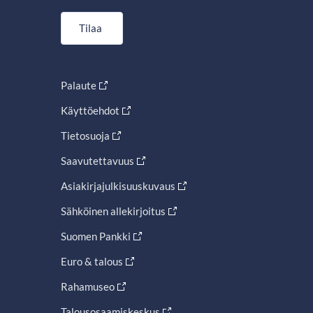
Tilaa
Palaute
Käyttöehdot
Tietosuoja
Saavutettavuus
Asiakirjajulkisuuskuvaus
Sähköinen allekirjoitus
Suomen Pankki
Euro & talous
Rahamuseo
Talousosaamiskeskus