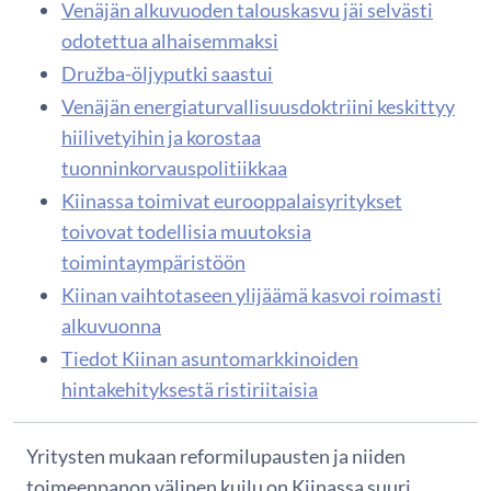
Venäjän alkuvuoden talouskasvu jäi selvästi
odotettua alhaisemmaksi
Družba-öljyputki saastui
Venäjän energiaturvallisuusdoktriini keskittyy
hiilivetyihin ja korostaa
tuonninkorvauspolitiikkaa
Kiinassa toimivat eurooppalaisyritykset
toivovat todellisia muutoksia
toimintaympäristöön
Kiinan vaihtotaseen ylijäämä kasvoi roimasti
alkuvuonna
Tiedot Kiinan asuntomarkkinoiden
hintakehityksestä ristiriitaisia
Yritysten mukaan reformilupausten ja niiden
toimeenpanon välinen kuilu on Kiinassa suuri.