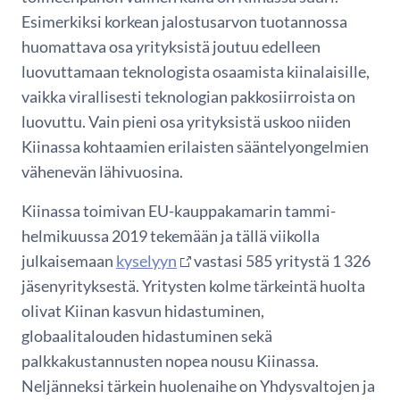
Esimerkiksi korkean jalostusarvon tuotannossa
huomattava osa yrityksistä joutuu edelleen
luovuttamaan teknologista osaamista kiinalaisille,
vaikka virallisesti teknologian pakkosiirroista on
luovuttu. Vain pieni osa yrityksistä uskoo niiden
Kiinassa kohtaamien erilaisten sääntelyongelmien
vähenevän lähivuosina.
Kiinassa toimivan EU-kauppakamarin tammi-
helmikuussa 2019 tekemään ja tällä viikolla
julkaisemaan
kyselyyn
vastasi 585 yritystä 1 326
jäsenyrityksestä. Yritysten kolme tärkeintä huolta
olivat Kiinan kasvun hidastuminen,
globaalitalouden hidastuminen sekä
palkkakustannusten nopea nousu Kiinassa.
Neljänneksi tärkein huolenaihe on Yhdysvaltojen ja