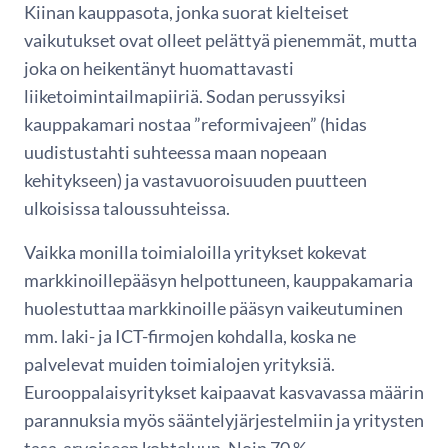
Kiinan kauppasota, jonka suorat kielteiset
vaikutukset ovat olleet pelättyä pienemmät, mutta
joka on heikentänyt huomattavasti
liiketoimintailmapiiriä. Sodan perussyiksi
kauppakamari nostaa ”reformivajeen” (hidas
uudistustahti suhteessa maan nopeaan
kehitykseen) ja vastavuoroisuuden puutteen
ulkoisissa taloussuhteissa.
Vaikka monilla toimialoilla yritykset kokevat
markkinoillepääsyn helpottuneen, kauppakamaria
huolestuttaa markkinoille pääsyn vaikeutuminen
mm. laki- ja ICT-firmojen kohdalla, koska ne
palvelevat muiden toimialojen yrityksiä.
Eurooppalaisyritykset kaipaavat kasvavassa määrin
parannuksia myös sääntelyjärjestelmiin ja yritysten
tasa-arvoiseen kohteluun. Noin 70 %