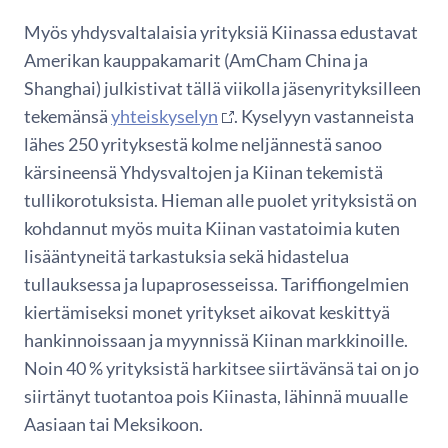
Myös yhdysvaltalaisia yrityksiä Kiinassa edustavat
Amerikan kauppakamarit (AmCham China ja
Shanghai) julkistivat tällä viikolla jäsenyrityksilleen
tekemänsä
yhteiskyselyn
. Kyselyyn vastanneista
lähes 250 yrityksestä kolme neljännestä sanoo
kärsineensä Yhdysvaltojen ja Kiinan tekemistä
tullikorotuksista. Hieman alle puolet yrityksistä on
kohdannut myös muita Kiinan vastatoimia kuten
lisääntyneitä tarkastuksia sekä hidastelua
tullauksessa ja lupaprosesseissa. Tariffiongelmien
kiertämiseksi monet yritykset aikovat keskittyä
hankinnoissaan ja myynnissä Kiinan markkinoille.
Noin 40 % yrityksistä harkitsee siirtävänsä tai on jo
siirtänyt tuotantoa pois Kiinasta, lähinnä muualle
Aasiaan tai Meksikoon.