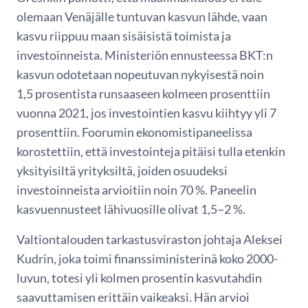
olemaan Venäjälle tuntuvan kasvun lähde, vaan
kasvu riippuu maan sisäisistä toimista ja
investoinneista. Ministeriön ennusteessa BKT:n
kasvun odotetaan nopeutuvan nykyisestä noin
1,5 prosentista runsaaseen kolmeen prosenttiin
vuonna 2021, jos investointien kasvu kiihtyy yli 7
prosenttiin. Foorumin ekonomistipaneelissa
korostettiin, että investointeja pitäisi tulla etenkin
yksityisiltä yrityksiltä, joiden osuudeksi
investoinneista arvioitiin noin 70 %. Paneelin
kasvuennusteet lähivuosille olivat 1,5−2 %.
Valtiontalouden tarkastusviraston johtaja Aleksei
Kudrin, joka toimi finanssiministerinä koko 2000-
luvun, totesi yli kolmen prosentin kasvutahdin
saavuttamisen erittäin vaikeaksi. Hän arvioi