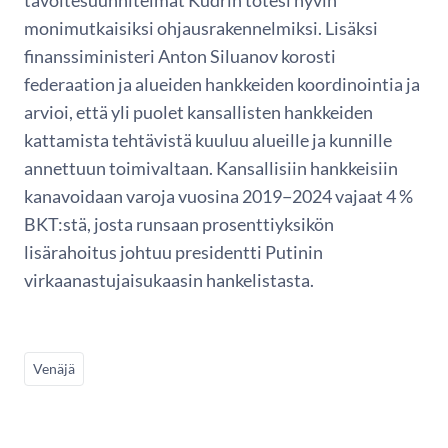
monimutkaisiksi ohjausrakennelmiksi. Lisäksi
finanssiministeri Anton Siluanov korosti
federaation ja alueiden hankkeiden koordinointia ja
arvioi, että yli puolet kansallisten hankkeiden
kattamista tehtävistä kuuluu alueille ja kunnille
annettuun toimivaltaan. Kansallisiin hankkeisiin
kanavoidaan varoja vuosina 2019−2024 vajaat 4 %
BKT:stä, josta runsaan prosenttiyksikön
lisärahoitus johtuu presidentti Putinin
virkaanastujaisukaasin hankelistasta.
Venäjä