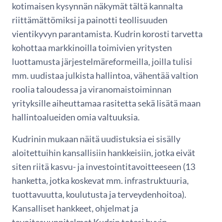
kotimaisen kysynnän näkymät tältä kannalta
riittämättömiksi ja painotti teollisuuden
vientikyvyn parantamista. Kudrin korosti tarvetta
kohottaa markkinoilla toimivien yritysten
luottamusta järjestelmäreformeilla, joilla tulisi
mm. uudistaa julkista hallintoa, vähentää valtion
roolia taloudessa ja viranomaistoiminnan
yrityksille aiheuttamaa rasitetta sekä lisätä maan
hallintoalueiden omia valtuuksia.
Kudrinin mukaan näitä uudistuksia ei sisälly
aloitettuihin kansallisiin hankkeisiin, jotka eivät
siten riitä kasvu- ja investointitavoitteeseen (13
hanketta, jotka koskevat mm. infrastruktuuria,
tuottavuutta, koulutusta ja terveydenhoitoa).
Kansalliset hankkeet, ohjelmat ja
tavoitesuunnitelmat Kudrin totesi hyvin