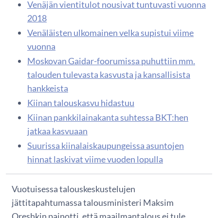
Venäjän vientitulot nousivat tuntuvasti vuonna
2018
Venäläisten ulkomainen velka supistui viime
vuonna
Moskovan Gaidar-foorumissa puhuttiin mm.
talouden tulevasta kasvusta ja kansallisista
hankkeista
Kiinan talouskasvu hidastuu
Kiinan pankkilainakanta suhtessa BKT:hen
jatkaa kasvuaan
Suurissa kiinalaiskaupungeissa asuntojen
hinnat laskivat viime vuoden lopulla
Vuotuisessa talouskeskustelujen
jättitapahtumassa talousministeri Maksim
Oreshkin painotti, että maailmantalous ei tule