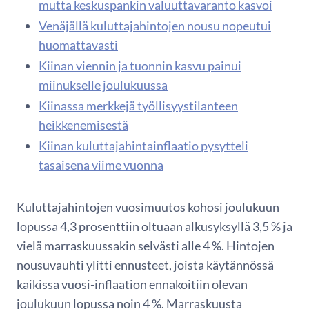
mutta keskuspankin valuuttavaranto kasvoi
Venäjällä kuluttajahintojen nousu nopeutui
huomattavasti
Kiinan viennin ja tuonnin kasvu painui
miinukselle joulukuussa
Kiinassa merkkejä työllisyystilanteen
heikkenemisestä
Kiinan kuluttajahintainflaatio pysytteli
tasaisena viime vuonna
Kuluttajahintojen vuosimuutos kohosi joulukuun
lopussa 4,3 prosenttiin oltuaan alkusyksyllä 3,5 % ja
vielä marraskuussakin selvästi alle 4 %. Hintojen
nousuvauhti ylitti ennusteet, joista käytännössä
kaikissa vuosi-inflaation ennakoitiin olevan
joulukuun lopussa noin 4 %. Marraskuusta