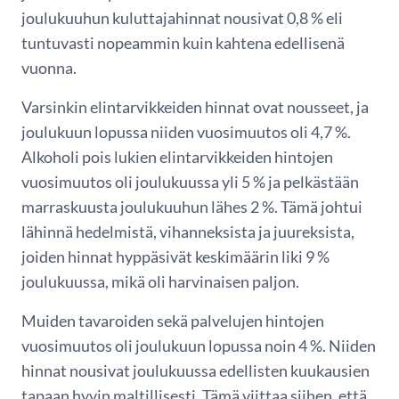
joulukuuhun kuluttajahinnat nousivat 0,8 % eli
tuntuvasti nopeammin kuin kahtena edellisenä
vuonna.
Varsinkin elintarvikkeiden hinnat ovat nousseet, ja
joulukuun lopussa niiden vuosimuutos oli 4,7 %.
Alkoholi pois lukien elintarvikkeiden hintojen
vuosimuutos oli joulukuussa yli 5 % ja pelkästään
marraskuusta joulukuuhun lähes 2 %. Tämä johtui
lähinnä hedelmistä, vihanneksista ja juureksista,
joiden hinnat hyppäsivät keskimäärin liki 9 %
joulukuussa, mikä oli harvinaisen paljon.
Muiden tavaroiden sekä palvelujen hintojen
vuosimuutos oli joulukuun lopussa noin 4 %. Niiden
hinnat nousivat joulukuussa edellisten kuukausien
tapaan hyvin maltillisesti. Tämä viittaa siihen, että