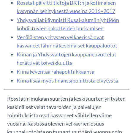
Rosstat päivitti tietoja BKT:n ja kotimaisen
kysynnän kehityksestä vuosina 2016−2017
Yhdysvallat käynnisti Rusal-alumiiniyhtiöön
kohdistuvien pakotteiden purkamisen
Venäläisten yritysten velkaerissä ovat
kasvaneet lähinnä keskinäiset kauppaluotot
Kiinan ja Yhdysvaltojen kauppaneuvottelut
herättivät toiveikkuutta
Kiina keventää rahapolitiikkaansa
Kiina lisää myös finanssipoliittista elvytystä
Rosstatin mukaan suurten ja keskisuurten yritysten
keskinäiset velat tavaroiden ja palvelujen
toimituksista ovat kasvaneet vähitellen viime
vuosina. Rästissä olevien velkaerien osuus
kauppaluotoista on tasaantunut tänä vuonna noin