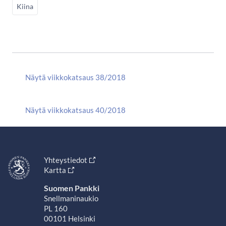
Kiina
Näytä viikkokatsaus 38/2018
Näytä viikkokatsaus 40/2018
Yhteystiedot
Kartta
Suomen Pankki
Snellmaninaukio
PL 160
00101 Helsinki