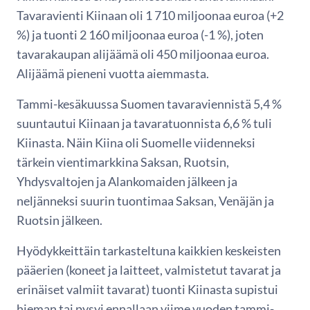
Tavaravienti Kiinaan oli 1 710 miljoonaa euroa (+2
%) ja tuonti 2 160 miljoonaa euroa (-1 %), joten
tavarakaupan alijäämä oli 450 miljoonaa euroa.
Alijäämä pieneni vuotta aiemmasta.
Tammi-kesäkuussa Suomen tavaraviennistä 5,4 %
suuntautui Kiinaan ja tavaratuonnista 6,6 % tuli
Kiinasta. Näin Kiina oli Suomelle viidenneksi
tärkein vientimarkkina Saksan, Ruotsin,
Yhdysvaltojen ja Alankomaiden jälkeen ja
neljänneksi suurin tuontimaa Saksan, Venäjän ja
Ruotsin jälkeen.
Hyödykkeittäin tarkasteltuna kaikkien keskeisten
pääerien (koneet ja laitteet, valmistetut tavarat ja
erinäiset valmiit tavarat) tuonti Kiinasta supistui
hieman tai pysyi ennallaan viime vuoden tammi-