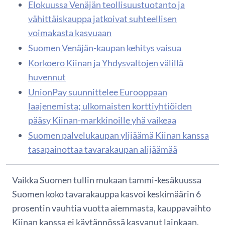
Elokuussa Venäjän teollisuustuotanto ja
vähittäiskauppa jatkoivat suhteellisen
voimakasta kasvuaan
Suomen Venäjän-kaupan kehitys vaisua
Korkoero Kiinan ja Yhdysvaltojen välillä
huvennut
UnionPay suunnittelee Eurooppaan
laajenemista; ulkomaisten korttiyhtiöiden
pääsy Kiinan-markkinoille yhä vaikeaa
Suomen palvelukaupan ylijäämä Kiinan kanssa
tasapainottaa tavarakaupan alijäämää
Vaikka Suomen tullin mukaan tammi-kesäkuussa
Suomen koko tavarakauppa kasvoi keskimäärin 6
prosentin vauhtia vuotta aiemmasta, kauppavaihto
Kiinan kanssa ei käytännössä kasvanut lainkaan.