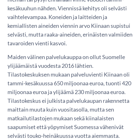
kesäkuuhun nähden. Viennissä kehitys oli selvästi
vaihtelevampaa. Koneiden ja laitteiden ja
kemiallisten aineiden viennin arvo Kiinaan supistui
selvästi, mutta raaka-aineiden, erinäisten valmiiden
tavaroiden vienti kasvoi.
Maiden välinen palvelukauppa on ollut Suomelle
ylijäämäistä vuodesta 2016 lähtien.
Tilastokeskuksen mukaan palveluvienti Kiinaan oli
tammi-kesäkuussa 650 miljoonaa euroa, tuonti 420
miljoonaa euroa ja ylijäämä 230 miljoonaa euroa.
Tilastokeskus ei julkista palvelukaupan rakennetta
maittain muuta kuin vuositasolla, mutta sen
matkailutilastojen mukaan sekä kiinalaisten
saapumiset että yöpymiset Suomessa vähenivät
selvästi touko-heinäkuussa vuotta aiemmasta.