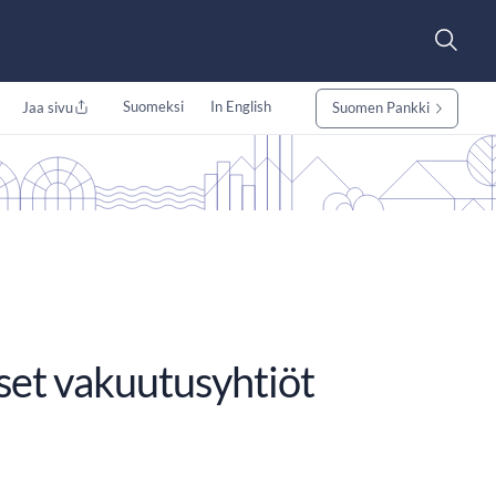
Suomeksi
In English
Jaa sivu
Suomen Pankki
iset vakuutusyhtiöt