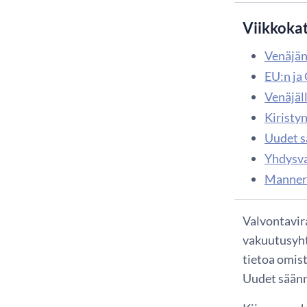
Viikkoka
Venäjän
EU:n ja
Venäjäl
Kiristy
Uudet s
Yhdysval
Mannerk
Valvontavir
vakuutusyht
tietoa omist
Uudet säänn