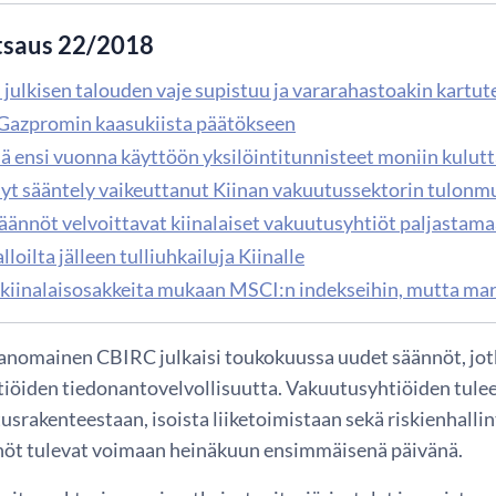
tsaus 22/2018
 julkisen talouden vaje supistuu ja vararahastoakin kartut
 Gazpromin kaasukiista päätökseen
lä ensi vuonna käyttöön yksilöintitunnisteet moniin kulutt
nyt sääntely vaikeuttanut Kiinan vakuutussektorin tulon
äännöt velvoittavat kiinalaiset vakuutusyhtiöt paljasta
loilta jälleen tulliuhkailuja Kiinalle
iinalaisosakkeita mukaan MSCI:n indekseihin, mutta ma
anomainen CBIRC julkaisi toukokuussa uudet säännöt, jotka
iöiden tiedonantovelvollisuutta. Vakuutusyhtiöiden tulee 
usrakenteestaan, isoista liiketoimistaan sekä riskienhallin
öt tulevat voimaan heinäkuun ensimmäisenä päivänä.