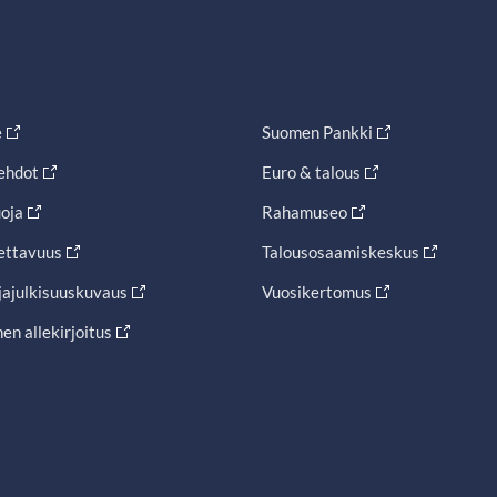
e
Suomen Pankki
ehdot
Euro & talous
oja
Rahamuseo
ettavuus
Talousosaamiskeskus
jajulkisuuskuvaus
Vuosikertomus
en allekirjoitus