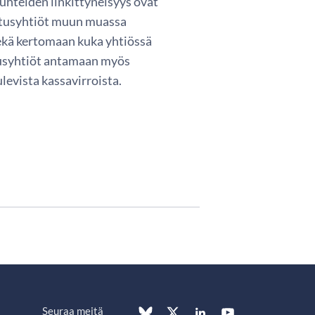
uhteiden linkittyneisyys ovat
uutusyhtiöt muun muassa
 sekä kertomaan kuka yhtiössä
tusyhtiöt antamaan myös
levista kassavirroista.
Seuraa meitä