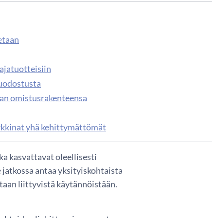
etaan
ajatuotteisiin
muodostusta
maan omistusrakenteensa
rkkinat yhä kehittymättömät
 kasvattavat oleellisesti
jatkossa antaa yksityiskohtaista
taan liittyvistä käytännöistään.