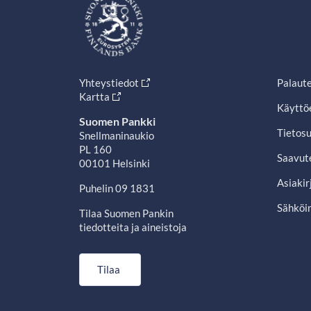
Yhteystiedot
Palaut
Kartta
Käyttö
Suomen Pankki
Tietosu
Snellmaninaukio
PL 160
Saavut
00101 Helsinki
Asiakir
Puhelin 09 1831
Sähköin
Tilaa Suomen Pankin
tiedotteita ja aineistoja
Tilaa