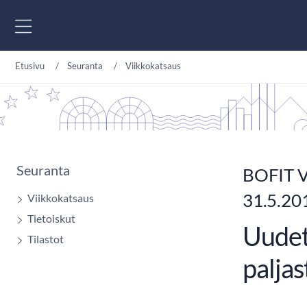
Siirry sisältöön
Etusivu
Seuranta
Viikkokatsaus
Seuranta
BOFIT V
31.5.20
Viikkokatsaus
Tietoiskut
Uudet 
Tilastot
palja