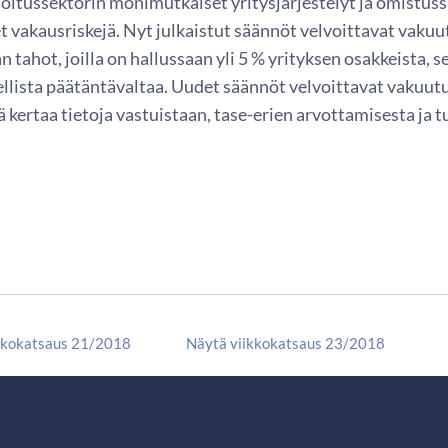
oitussektorin monimutkaiset yritysjärjestelyt ja omistuss
t vakausriskejä. Nyt julkaistut säännöt velvoittavat vak
 tahot, joilla on hallussaan yli 5 % yrityksen osakkeista,
ellista päätäntävaltaa. Uudet säännöt velvoittavat vakuu
kertaa tietoja vastuistaan, tase-erien arvottamisesta ja tu
kkokatsaus 21/2018
Näytä viikkokatsaus 23/2018