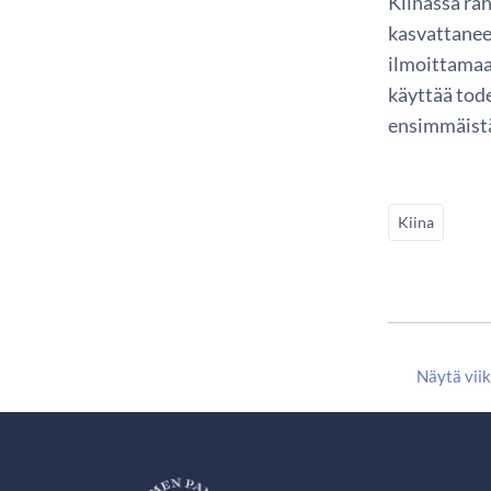
Kiinassa rah
kasvattanee
ilmoittamaan
käyttää tod
ensimmäistä 
Kiina
Näytä vii