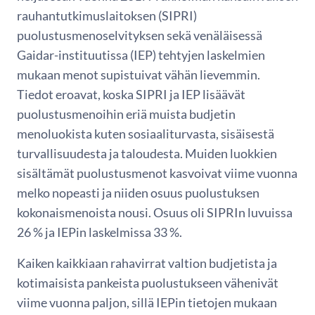
rauhantutkimuslaitoksen (SIPRI)
puolustusmenoselvityksen sekä venäläisessä
Gaidar-instituutissa (IEP) tehtyjen laskelmien
mukaan menot supistuivat vähän lievemmin.
Tiedot eroavat, koska SIPRI ja IEP lisäävät
puolustusmenoihin eriä muista budjetin
menoluokista kuten sosiaaliturvasta, sisäisestä
turvallisuudesta ja taloudesta. Muiden luokkien
sisältämät puolustusmenot kasvoivat viime vuonna
melko nopeasti ja niiden osuus puolustuksen
kokonaismenoista nousi. Osuus oli SIPRIn luvuissa
26 % ja IEPin laskelmissa 33 %.
Kaiken kaikkiaan rahavirrat valtion budjetista ja
kotimaisista pankeista puolustukseen vähenivät
viime vuonna paljon, sillä IEPin tietojen mukaan