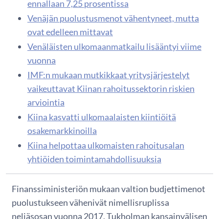
ennallaan 7,25 prosentissa
Venäjän puolustusmenot vähentyneet, mutta
ovat edelleen mittavat
Venäläisten ulkomaanmatkailu lisääntyi viime
vuonna
IMF:n mukaan mutkikkaat yritysjärjestelyt
vaikeuttavat Kiinan rahoitussektorin riskien
arviointia
Kiina kasvatti ulkomaalaisten kiintiöitä
osakemarkkinoilla
Kiina helpottaa ulkomaisten rahoitusalan
yhtiöiden toimintamahdollisuuksia
Finanssiministeriön mukaan valtion budjettimenot
puolustukseen vähenivät nimellisruplissa
neljäsosan vuonna 2017. Tukholman kansainvälisen