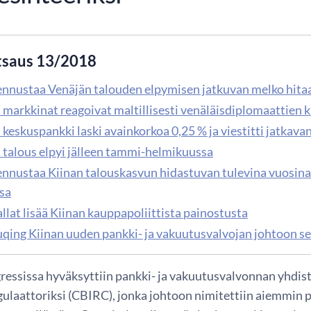
tsaus 13/2018
nnustaa Venäjän talouden elpymisen jatkuvan melko hita
 markkinat reagoivat maltillisesti venäläisdiplomaattien 
keskuspankki laski avainkorkoa 0,25 % ja viestitti jatkavan
 talous elpyi jälleen tammi-helmikuussa
nnustaa Kiinan talouskasvun hidastuvan tulevina vuosina
sa
llat lisää Kiinan kauppapoliittista painostusta
qing Kiinan uuden pankki- ja vakuutusvalvojan johtoon se
essissa hyväksyttiin pankki- ja vakuutusvalvonnan yhdis
ulaattoriksi (CBIRC), jonka johtoon nimitettiin aiemmin