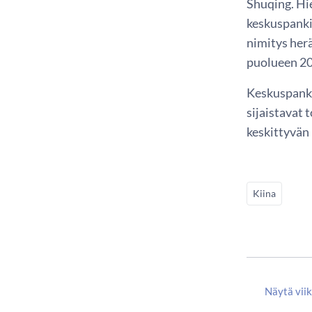
Shuqing. Hi
keskuspankis
nimitys her
puolueen 20
Keskuspanki
sijaistavat 
keskittyvän 
Kiina
Näytä vii