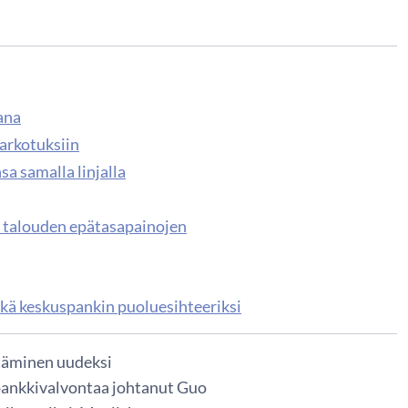
ana
karkotuksiin
sa samalla linjalla
 talouden epätasapainojen
kä keskuspankin puoluesihteeriksi
täminen uudeksi
 pankkivalvontaa johtanut Guo