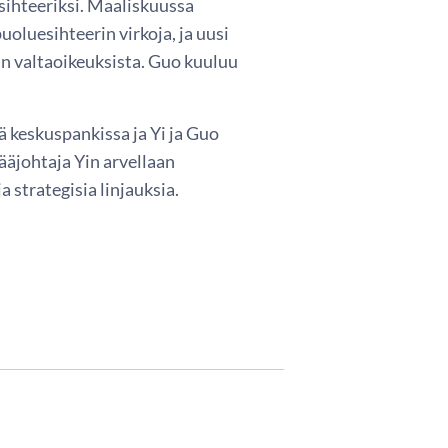
ihteeriksi. Maaliskuussa
oluesihteerin virkoja, ja uusi
in valtaoikeuksista. Guo kuuluu
 keskuspankissa ja Yi ja Guo
ääjohtaja Yin arvellaan
 strategisia linjauksia.