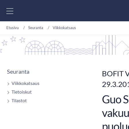
Siirry sisältöön
Etusivu
Seuranta
Viikkokatsaus
Seuranta
BOFIT V
29.3.20
Viikkokatsaus
Tietoiskut
Guo S
Tilastot
vakuu
puolu