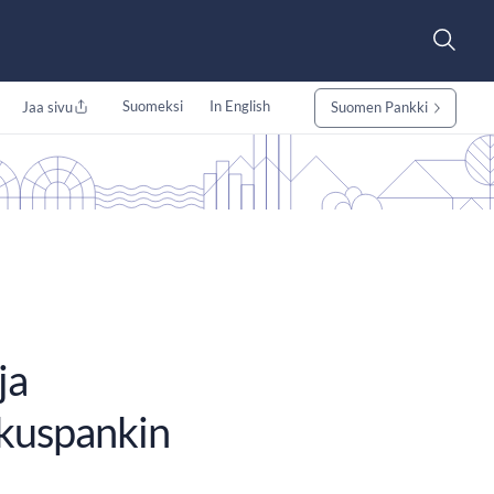
Suomeksi
In English
Jaa sivu
Suomen Pankki
ja
skuspankin