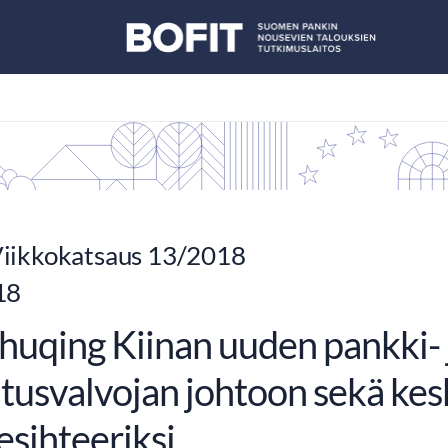
iikkokatsaus 13/2018
18
huqing Kiinan uuden pankki- 
tusvalvojan johtoon sekä ke
esihteeriksi