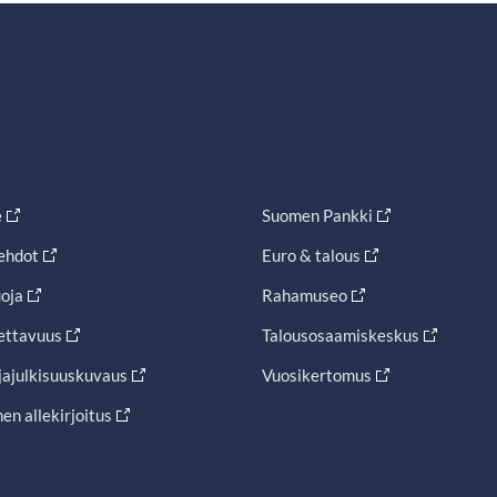
e
Suomen Pankki
ehdot
Euro & talous
oja
Rahamuseo
ettavuus
Talousosaamiskeskus
jajulkisuuskuvaus
Vuosikertomus
en allekirjoitus