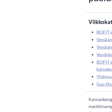
Viikkoka
BOFIT e
Venäjän
Venäjän 
Venäjän
BOFIT e
kasvaes
Yhdysva
Guo Shu
Kansankongr
markkinareg