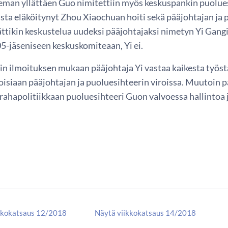
eman yllättäen Guo nimitettiin myös keskuspankin puolues
ta eläköitynyt Zhou Xiaochuan hoiti sekä pääjohtajan ja pu
ättikin keskustelua uudeksi pääjohtajaksi nimetyn Yi Gang
5-jäseniseen keskuskomiteaan, Yi ei.
n ilmoituksen mukaan pääjohtaja Yi vastaa kaikesta työstä
toisiaan pääjohtajan ja puoluesihteerin viroissa. Muutoin p
rahapolitiikkaan puoluesihteeri Guon valvoessa hallintoa ja
kkokatsaus 12/2018
Näytä viikkokatsaus 14/2018