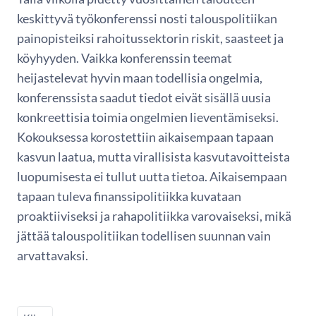
keskittyvä työkonferenssi nosti talouspolitiikan
painopisteiksi rahoitussektorin riskit, saasteet ja
köyhyyden. Vaikka konferenssin teemat
heijastelevat hyvin maan todellisia ongelmia,
konferenssista saadut tiedot eivät sisällä uusia
konkreettisia toimia ongelmien lieventämiseksi.
Kokouksessa korostettiin aikaisempaan tapaan
kasvun laatua, mutta virallisista kasvutavoitteista
luopumisesta ei tullut uutta tietoa. Aikaisempaan
tapaan tuleva finanssipolitiikka kuvataan
proaktiiviseksi ja rahapolitiikka varovaiseksi, mikä
jättää talouspolitiikan todellisen suunnan vain
arvattavaksi.