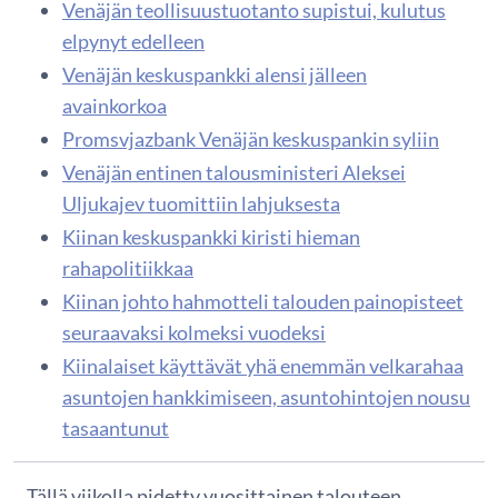
Venäjän teollisuustuotanto supistui, kulutus
elpynyt edelleen
Venäjän keskuspankki alensi jälleen
avainkorkoa
Promsvjazbank Venäjän keskuspankin syliin
Venäjän entinen talousministeri Aleksei
Uljukajev tuomittiin lahjuksesta
Kiinan keskuspankki kiristi hieman
rahapolitiikkaa
Kiinan johto hahmotteli talouden painopisteet
seuraavaksi kolmeksi vuodeksi
Kiinalaiset käyttävät yhä enemmän velkarahaa
asuntojen hankkimiseen, asuntohintojen nousu
tasaantunut
Tällä viikolla pidetty vuosittainen talouteen