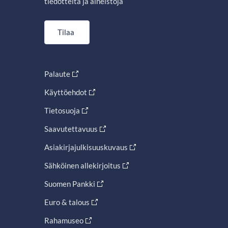
tiedotteita ja aineistoja
Tilaa
Palaute
Käyttöehdot
Tietosuoja
Saavutettavuus
Asiakirjajulkisuuskuvaus
Sähköinen allekirjoitus
Suomen Pankki
Euro & talous
Rahamuseo