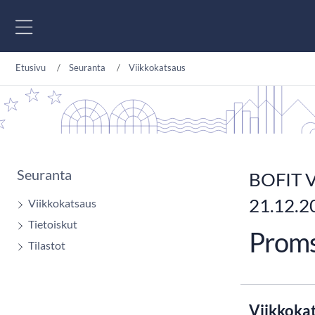
Siirry sisältöön
Etusivu
Seuranta
Viikkokatsaus
Seuranta
BOFIT V
21.12.2
Viikkokatsaus
Tietoiskut
Proms
Tilastot
Viikkoka