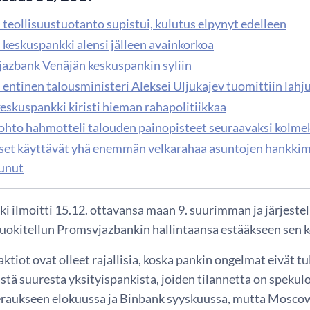
 teollisuustuotanto supistui, kulutus elpynyt edelleen
 keskuspankki alensi jälleen avainkorkoa
azbank Venäjän keskuspankin syliin
 entinen talousministeri Aleksei Uljukajev tuomittiin lahj
keskuspankki kiristi hieman rahapolitiikkaa
johto hahmotteli talouden painopisteet seuraavaksi kolme
iset käyttävät yhä enemmän velkarahaa asuntojen hankkim
unut
i ilmoitti 15.12. ottavansa maan 9. suurimman ja järjestel
luokitellun Promsvjazbankin hallintaansa estääkseen sen 
tiot ovat olleet rajallisia, koska pankin ongelmat eivät t
ästä suuresta yksityispankista, joiden tilannetta on spekulo
eraukseen elokuussa ja Binbank syyskuussa, mutta Moscow