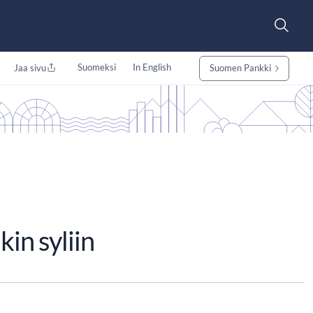
Suomeksi
In English
Jaa sivu
Suomen Pankki
in syliin