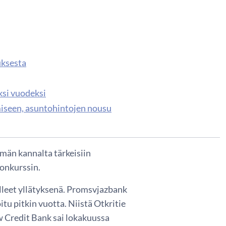
uksesta
ksi vuodeksi
iseen, asuntohintojen nousu
män kannalta tärkeisiin
konkurssin.
ulleet yllätyksenä. Promsvjazbank
itu pitkin vuotta. Niistä Otkritie
 Credit Bank sai lokakuussa