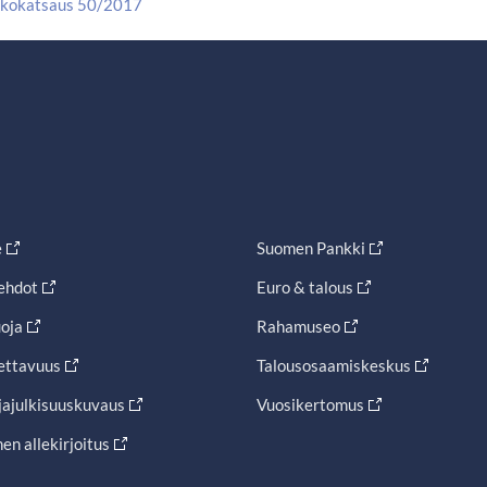
kkokatsaus 50/2017
e
Suomen Pankki
ehdot
Euro & talous
oja
Rahamuseo
ettavuus
Talousosaamiskeskus
jajulkisuuskuvaus
Vuosikertomus
en allekirjoitus