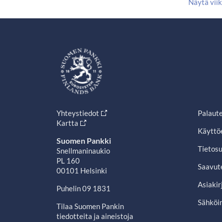
Näytä vii
Yhteystiedot
Palaut
Kartta
Käyttö
Suomen Pankki
Tietosu
Snellmaninaukio
PL 160
Saavut
00101 Helsinki
Asiakir
Puhelin 09 1831
Sähköin
Tilaa Suomen Pankin
tiedotteita ja aineistoja