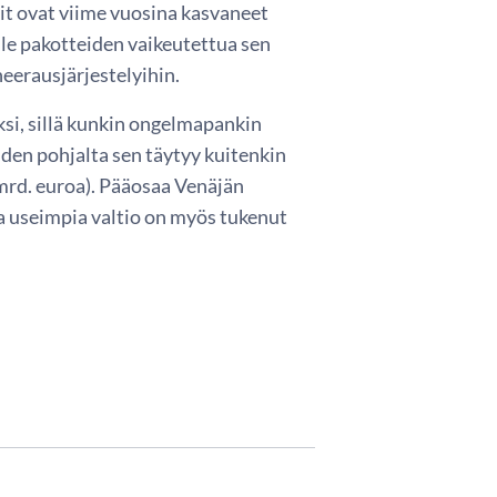
kit ovat viime vuosina kasvaneet
lle pakotteiden vaikeutettua sen
eerausjärjestelyihin.
ksi, sillä kunkin ongelmapankin
den pohjalta sen täytyy kuitenkin
mrd. euroa). Pääosaa Venäjän
a useimpia valtio on myös tukenut