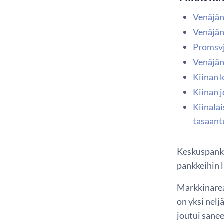
Venäjän
Venäjän
Promsvj
Venäjän
Kiinan 
Kiinan 
Kiinala
tasaant
Keskuspankk
pankkeihin 
Markkinareak
on yksi nelj
joutui sane