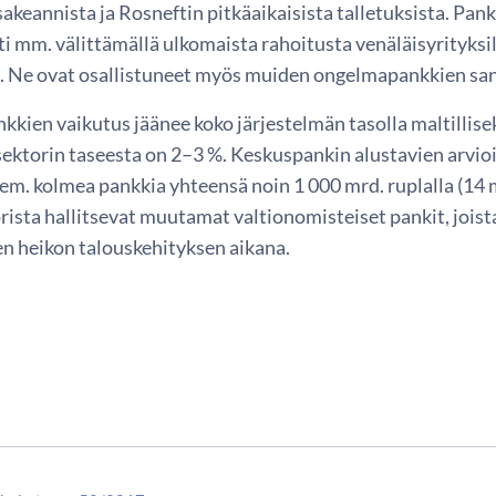
sakeannista ja Rosneftin pitkäaikaisista talletuksista. Pan
i mm. välittämällä ulkomaista rahoitusta venäläisyrityksi
. Ne ovat osallistuneet myös muiden ongelmapankkien san
kien vaikutus jäänee koko järjestelmän tasolla maltillise
sektorin taseesta on 2–3 %. Keskuspankin alustavien arvioi
em. kolmea pankkia yhteensä noin 1 000 mrd. ruplalla (14 
rista hallitsevat muutamat valtionomisteiset pankit, joist
en heikon talouskehityksen aikana.