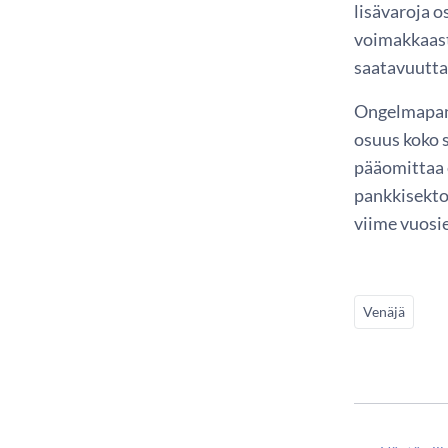
lisävaroja o
voimakkaast
saatavuutta
Ongelmapank
osuus koko 
pääomittaa 
pankkisekto
viime vuosi
Venäjä