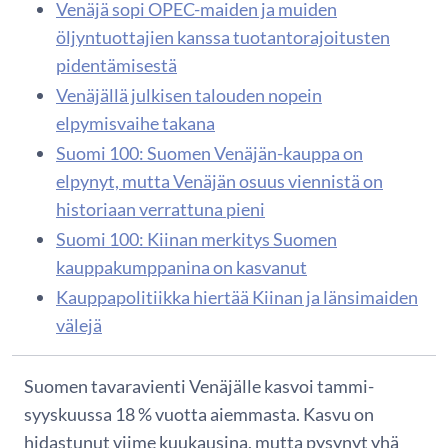
Venäjä sopi OPEC-maiden ja muiden
öljyntuottajien kanssa tuotantorajoitusten
pidentämisestä
Venäjällä julkisen talouden nopein
elpymisvaihe takana
Suomi 100: Suomen Venäjän-kauppa on
elpynyt, mutta Venäjän osuus viennistä on
historiaan verrattuna pieni
Suomi 100: Kiinan merkitys Suomen
kauppakumppanina on kasvanut
Kauppapolitiikka hiertää Kiinan ja länsimaiden
välejä
Suomen tavaravienti Venäjälle kasvoi tammi-
syyskuussa 18 % vuotta aiemmasta. Kasvu on
hidastunut viime kuukausina, mutta pysynyt yhä