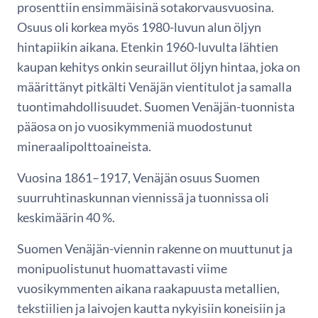
prosenttiin ensimmäisinä sotakorvausvuosina.
Osuus oli korkea myös 1980-luvun alun öljyn
hintapiikin aikana. Etenkin 1960-luvulta lähtien
kaupan kehitys onkin seuraillut öljyn hintaa, joka on
määrittänyt pitkälti Venäjän vientitulot ja samalla
tuontimahdollisuudet. Suomen Venäjän-tuonnista
pääosa on jo vuosikymmeniä muodostunut
mineraalipolttoaineista.
Vuosina 1861–1917, Venäjän osuus Suomen
suurruhtinaskunnan viennissä ja tuonnissa oli
keskimäärin 40 %.
Suomen Venäjän-viennin rakenne on muuttunut ja
monipuolistunut huomattavasti viime
vuosikymmenten aikana raakapuusta metallien,
tekstiilien ja laivojen kautta nykyisiin koneisiin ja