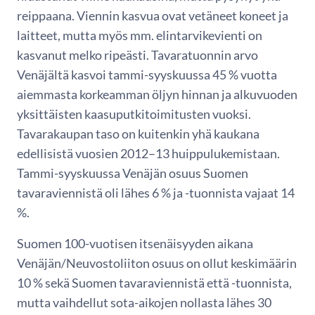
reippaana. Viennin kasvua ovat vetäneet koneet ja
laitteet, mutta myös mm. elintarvikevienti on
kasvanut melko ripeästi. Tavaratuonnin arvo
Venäjältä kasvoi tammi-syyskuussa 45 % vuotta
aiemmasta korkeamman öljyn hinnan ja alkuvuoden
yksittäisten kaasuputkitoimitusten vuoksi.
Tavarakaupan taso on kuitenkin yhä kaukana
edellisistä vuosien 2012–13 huippulukemistaan.
Tammi-syyskuussa Venäjän osuus Suomen
tavaraviennistä oli lähes 6 % ja -tuonnista vajaat 14
%.
Suomen 100-vuotisen itsenäisyyden aikana
Venäjän/Neuvostoliiton osuus on ollut keskimäärin
10 % sekä Suomen tavaraviennistä että -tuonnista,
mutta vaihdellut sota-aikojen nollasta lähes 30