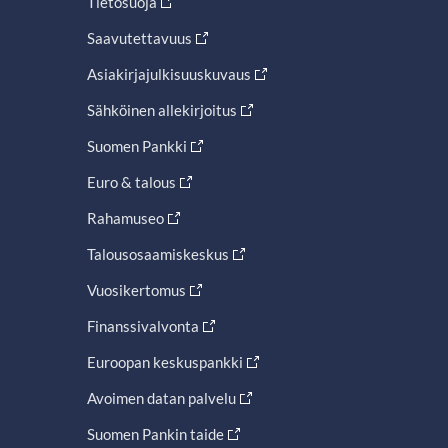
Tietosuoja
Saavutettavuus
Asiakirjajulkisuuskuvaus
Sähköinen allekirjoitus
Suomen Pankki
Euro & talous
Rahamuseo
Talousosaamiskeskus
Vuosikertomus
Finanssivalvonta
Euroopan keskuspankki
Avoimen datan palvelu
Suomen Pankin taide