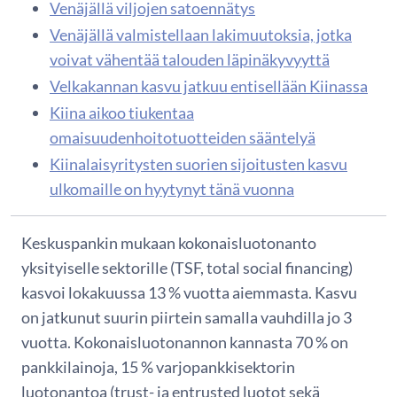
Venäjällä viljojen satoennätys
Venäjällä valmistellaan lakimuutoksia, jotka
voivat vähentää talouden läpinäkyvyyttä
Velkakannan kasvu jatkuu entisellään Kiinassa
Kiina aikoo tiukentaa
omaisuudenhoitotuotteiden sääntelyä
Kiinalaisyritysten suorien sijoitusten kasvu
ulkomaille on hyytynyt tänä vuonna
Keskuspankin mukaan kokonaisluotonanto
yksityiselle sektorille (TSF, total social financing)
kasvoi lokakuussa 13 % vuotta aiemmasta. Kasvu
on jatkunut suurin piirtein samalla vauhdilla jo 3
vuotta. Kokonaisluotonannon kannasta 70 % on
pankkilainoja, 15 % varjopankkisektorin
luotonantoa (trust- ja entrusted luotot sekä