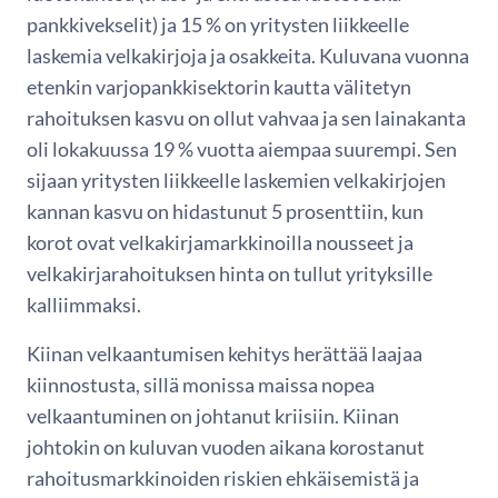
pankkivekselit) ja 15 % on yritysten liikkeelle
laskemia velkakirjoja ja osakkeita. Kuluvana vuonna
etenkin varjopankkisektorin kautta välitetyn
rahoituksen kasvu on ollut vahvaa ja sen lainakanta
oli lokakuussa 19 % vuotta aiempaa suurempi. Sen
sijaan yritysten liikkeelle laskemien velkakirjojen
kannan kasvu on hidastunut 5 prosenttiin, kun
korot ovat velkakirjamarkkinoilla nousseet ja
velkakirjarahoituksen hinta on tullut yrityksille
kalliimmaksi.
Kiinan velkaantumisen kehitys herättää laajaa
kiinnostusta, sillä monissa maissa nopea
velkaantuminen on johtanut kriisiin. Kiinan
johtokin on kuluvan vuoden aikana korostanut
rahoitusmarkkinoiden riskien ehkäisemistä ja