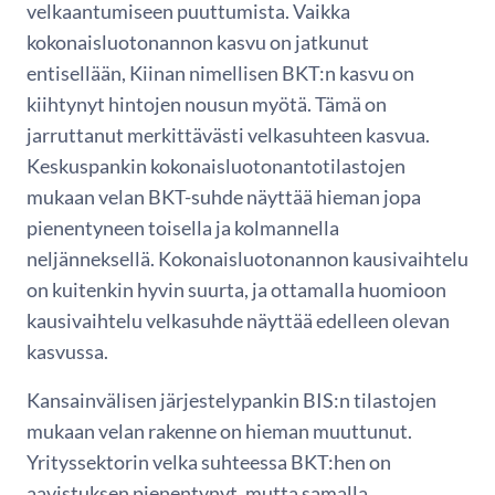
velkaantumiseen puuttumista. Vaikka
kokonaisluotonannon kasvu on jatkunut
entisellään, Kiinan nimellisen BKT:n kasvu on
kiihtynyt hintojen nousun myötä. Tämä on
jarruttanut merkittävästi velkasuhteen kasvua.
Keskuspankin kokonaisluotonantotilastojen
mukaan velan BKT-suhde näyttää hieman jopa
pienentyneen toisella ja kolmannella
neljänneksellä. Kokonaisluotonannon kausivaihtelu
on kuitenkin hyvin suurta, ja ottamalla huomioon
kausivaihtelu velkasuhde näyttää edelleen olevan
kasvussa.
Kansainvälisen järjestelypankin BIS:n tilastojen
mukaan velan rakenne on hieman muuttunut.
Yrityssektorin velka suhteessa BKT:hen on
aavistuksen pienentynyt, mutta samalla