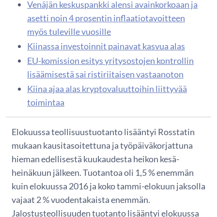
Venäjän keskuspankki alensi avainkorkoaan ja
asetti noin 4 prosentin inflaatiotavoitteen
myös tuleville vuosille
Kiinassa investoinnit painavat kasvua alas
EU-komission esitys yritysostojen kontrollin
lisäämisestä sai ristiriitaisen vastaanoton
Kiina ajaa alas kryptovaluuttoihin liittyvää
toimintaa
Elokuussa teollisuustuotanto lisääntyi Rosstatin
mukaan kausitasoitettuna ja työpäiväkorjattuna
hieman edellisestä kuukaudesta heikon kesä-
heinäkuun jälkeen. Tuotantoa oli 1,5 % enemmän
kuin elokuussa 2016 ja koko tammi-elokuun jaksolla
vajaat 2 % vuodentakaista enemmän.
Jalostusteollisuuden tuotanto lisääntyi elokuussa