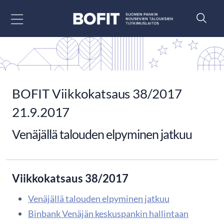
Siirry sisältöön
BOFIT Viikkokatsaus 38/2017
21.9.2017
Venäjällä talouden elpyminen jatkuu
Viikkokatsaus 38/2017
Venäjällä talouden elpyminen jatkuu
Binbank Venäjän keskuspankin hallintaan