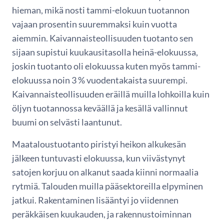
hieman, mikä nosti tammi-elokuun tuotannon
vajaan prosentin suuremmaksi kuin vuotta
aiemmin. Kaivannaisteollisuuden tuotanto sen
sijaan supistui kuukausitasolla heinä-elokuussa,
joskin tuotanto oli elokuussa kuten myös tammi-
elokuussa noin 3 % vuodentakaista suurempi.
Kaivannaisteollisuuden eräillä muilla lohkoilla kuin
öljyn tuotannossa keväällä ja kesällä vallinnut
buumi on selvästi laantunut.
Maataloustuotanto piristyi heikon alkukesän
jälkeen tuntuvasti elokuussa, kun viivästynyt
satojen korjuu on alkanut saada kiinni normaalia
rytmiä. Talouden muilla pääsektoreilla elpyminen
jatkui. Rakentaminen lisääntyi jo viidennen
peräkkäisen kuukauden, ja rakennustoiminnan