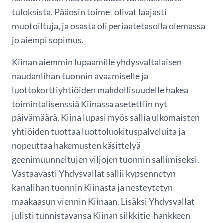
tuloksista. Pääosin toimet olivat laajasti
muotoiltuja, ja osasta oli periaatetasolla olemassa
jo aiempi sopimus.
Kiinan aiemmin lupaamille yhdysvaltalaisen
naudanlihan tuonnin avaamiselle ja
luottokorttiyhtiöiden mahdollisuudelle hakea
toimintalisenssiä Kiinassa asetettiin nyt
päivämäärä. Kiina lupasi myös sallia ulkomaisten
yhtiöiden tuottaa luottoluokituspalveluita ja
nopeuttaa hakemusten käsittelyä
geenimuunneltujen viljojen tuonnin sallimiseksi.
Vastaavasti Yhdysvallat sallii kypsennetyn
kanalihan tuonnin Kiinasta ja nesteytetyn
maakaasun viennin Kiinaan. Lisäksi Yhdysvallat
julisti tunnistavansa Kiinan silkkitie-hankkeen