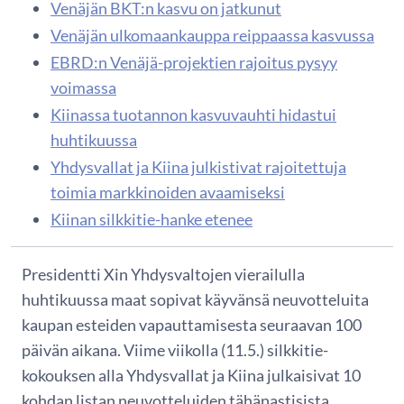
Venäjän BKT:n kasvu on jatkunut
Venäjän ulkomaankauppa reippaassa kasvussa
EBRD:n Venäjä-projektien rajoitus pysyy
voimassa
Kiinassa tuotannon kasvuvauhti hidastui
huhtikuussa
Yhdysvallat ja Kiina julkistivat rajoitettuja
toimia markkinoiden avaamiseksi
Kiinan silkkitie-hanke etenee
Presidentti Xin Yhdysvaltojen vierailulla
huhtikuussa maat sopivat käyvänsä neuvotteluita
kaupan esteiden vapauttamisesta seuraavan 100
päivän aikana. Viime viikolla (11.5.) silkkitie-
kokouksen alla Yhdysvallat ja Kiina julkaisivat 10
kohdan listan neuvotteluiden tähänastisista