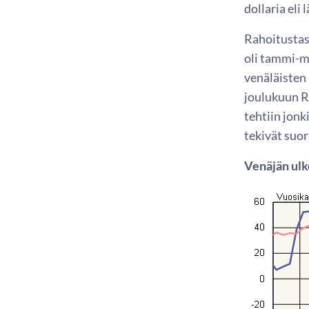
dollaria eli
Rahoitustas
oli tammi-ma
venäläisten
joulukuun Ro
tehtiin jonk
tekivät suor
Venäjän ulk