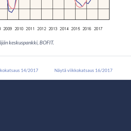
äjän keskuspankki, BOFIT.
kkokatsaus 14/2017
Näytä viikkokatsaus 16/2017