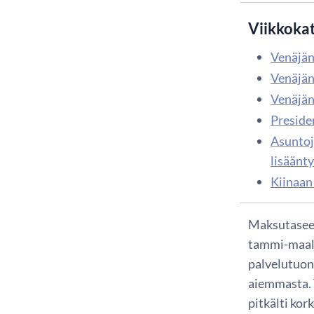
Viikkoka
Venäjän
Venäjän
Venäjän
Preside
Asuntoj
lisäänt
Kiinaan
Maksutaseen
tammi-maali
palvelutuon
aiemmasta. 
pitkälti ko