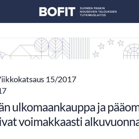
iikkokatsaus 15/2017
17
än ulkomaankauppa ja pääoma
ivat voimakkaasti alkuvuonn