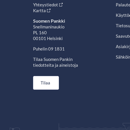
Yhteystiedot
Palaut
Kartta
Käyttö
Suomen Pankki
Tietosu
Snellmaninaukio
PL 160
Saavut
00101 Helsinki
Asiakir
Puhelin 09 1831
Sähköin
Tilaa Suomen Pankin
tiedotteita ja aineistoja
Tilaa