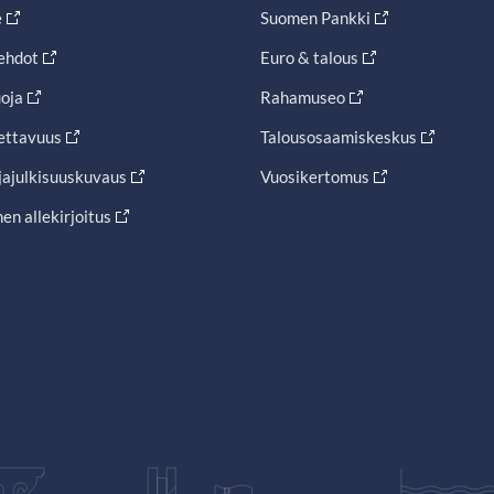
e
Suomen Pankki
ehdot
Euro & talous
oja
Rahamuseo
ettavuus
Talousosaamiskeskus
jajulkisuuskuvaus
Vuosikertomus
en allekirjoitus