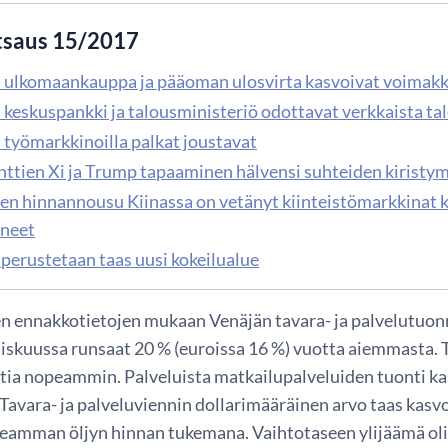
tsaus 15/2017
 ulkomaankauppa ja pääoman ulosvirta kasvoivat voimakk
 keskuspankki ja talousministeriö odottavat verkkaista ta
 työmarkkinoilla palkat joustavat
nttien Xi ja Trump tapaaminen hälvensi suhteiden kiristym
en hinnannousu Kiinassa on vetänyt kiinteistömarkkinat k
yneet
 perustetaan taas uusi kokeilualue
 ennakkotietojen mukaan Venäjän tavara- ja palvelutuonn
skuussa runsaat 20 % (euroissa 16 %) vuotta aiemmasta. T
tia nopeammin. Palveluista matkailupalveluiden tuonti k
Tavara- ja palveluviennin dollarimääräinen arvo taas kasv
rkeamman öljyn hinnan tukemana. Vaihtotaseen ylijäämä o