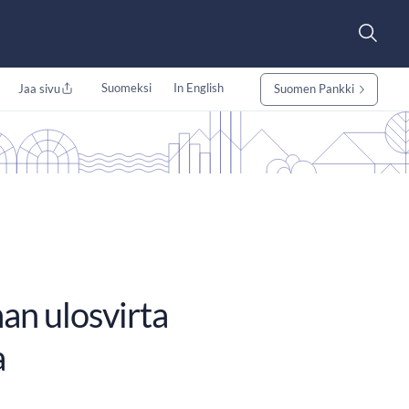
Suomeksi
In English
Jaa sivu
Suomen Pankki
n ulosvirta
a