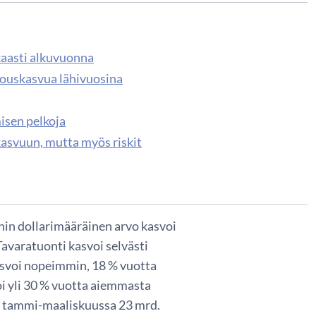
aasti alkuvuonna
louskasvua lähivuosina
isen pelkoja
asvuun, mutta myös riskit
in dollarimääräinen arvo kasvoi
avaratuonti kasvoi selvästi
asvoi nopeimmin, 18 % vuotta
oi yli 30 % vuotta aiemmasta
li tammi-maaliskuussa 23 mrd.