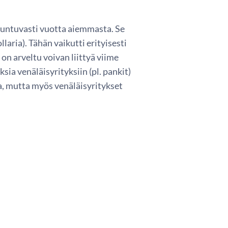
tuntuvasti vuotta aiemmasta. Se
aria). Tähän vaikutti erityisesti
n arveltu voivan liittyä viime
ia venäläisyrityksiin (pl. pankit)
a, mutta myös venäläisyritykset