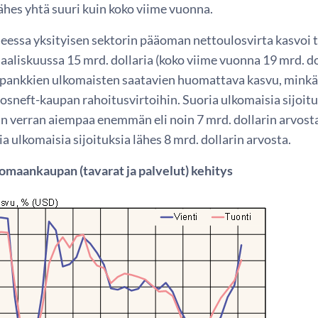
 lähes yhtä suuri kuin koko viime vuonna.
eessa yksityisen sektorin pääoman nettoulosvirta kasvoi 
aliskuussa 15 mrd. dollaria (koko viime vuonna 19 mrd. doll
 pankkien ulkomaisten saatavien huomattava kasvu, minkä o
sneft-kaupan rahoitusvirtoihin. Suoria ulkomaisia sijoituks
in verran aiempaa enemmän eli noin 7 mrd. dollarin arvost
ia ulkomaisia sijoituksia lähes 8 mrd. dollarin arvosta.
omaankaupan (tavarat ja palvelut) kehitys