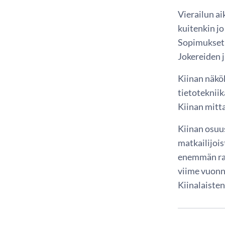
Vierailun ai
kuitenkin jo
Sopimukset 
Jokereiden j
Kiinan näkö
tietoteknii
Kiinan mitta
Kiinan osuu
matkailijois
enemmän rah
viime vuonn
Kiinalaisten