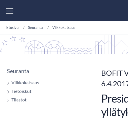
Siirry sisältöön
Etusivu
Seuranta
Viikkokatsaus
Seuranta
BOFIT V
6.4.201
Viikkokatsaus
Tietoiskut
Presid
Tilastot
ylläty