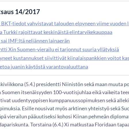
tsaus 14/2017
 BKT-tiedot vahvistavat talouden elpyneen viime vuoden
a Turkki rajoittavat keskinäistä elintarvikekauppaa
 sai IMF:ltä neljännen lainaerän
tti Xin Suomen-vierailu ei tarjonnut suuria yllätyksiä
yneet kustannukset siivittivät kiinalaispankkien voitot k
ietoa juanin käytöstä varantovaluuttana
skiviikkona (5.4.) presidentti Niinistön sekä maan muuta pol
n Suomen itsenäisyyden 100-vuotisjuhlaa eikä vaikeita teemo
tivat uudentyyppisen kumppanuussopimuksen sekä allekirj
pimuksia. Esille nousivat myös arktinen yhteistyö sekä S
käpä vierailun pääuutiseksi kohosi Kiinan pehmeän diploma
dapariskunta. Torstaina (6.4.) Xi matkustaa Floridaan tap