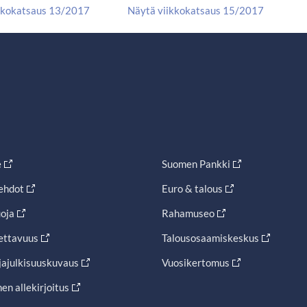
kkokatsaus 13/2017
Näytä viikkokatsaus 15/2017
e
Suomen Pankki
ehdot
Euro & talous
oja
Rahamuseo
ettavuus
Talousosaamiskeskus
jajulkisuuskuvaus
Vuosikertomus
en allekirjoitus