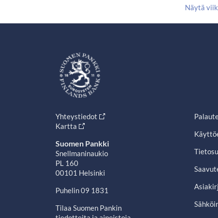
Näytä vii
Yhteystiedot
Palaut
Kartta
Käyttö
Suomen Pankki
Tietosu
Snellmaninaukio
PL 160
Saavut
00101 Helsinki
Asiakir
Puhelin 09 1831
Sähköin
Tilaa Suomen Pankin
tiedotteita ja aineistoja