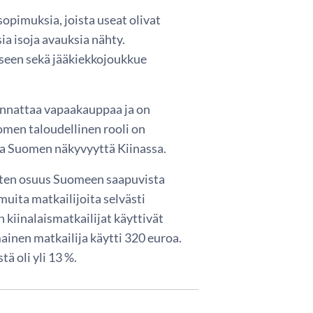
sopimuksia, joista useat olivat
ia isoja avauksia nähty.
iseen sekä jääkiekkojoukkue
annattaa vapaakauppaa ja on
omen taloudellinen rooli on
taa Suomen näkyvyyttä Kiinassa.
isten osuus Suomeen saapuvista
 muita matkailijoita selvästi
kiinalaismatkailijat käyttivät
nen matkailija käytti 320 euroa.
ä oli yli 13 %.