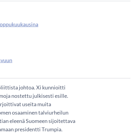
 loppukuukausina
asvuun
iittista johtoa. Xi kunnioitti
ja nostettu julkisesti esille.
oittivat useita muita
uomen osaaminen talviurheilun
tian eleenä Suomeen sijoitettava
aamaan presidentti Trumpia.