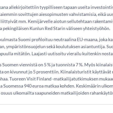
kana allekirjoitettiin tyypilliseen tapaan useita investointi
 aiemmin sovittujen aiesopimusten vahvistamisia, eikä uus
liittyivät mm. Kemijärvelle aiotun sellutehtaan rakentam
a pekingiläisen Kunlun Red Starin väliseen yhteistyöhön.
kulmasta Suomi profiloituu neutraalina EU-maana, joka k
kan, ympäristönsuojelun sekä koulutuksen asiantuntija. Su
puulla mitätön. Laajasti uutisoitu vierailu kuitenkin nos
s Suomen viennistä on 5 % ja tuonnista 7 %. Myös kiinala
ta on kivunnut jo 5 prosenttiin. Kiinalaisturistit käyttävät
aa. Tuoreen Visit Finland -matkailijatutkimuksen mukaan 
a Suomessa 940 euroa matkaa kohden. Keskimäärin ulkomai
 osuus ulkomailta saapuneiden matkailijoiden rahankäytöst