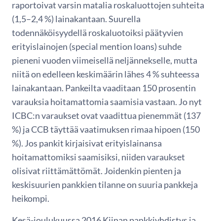
raportoivat varsin matalia roskaluottojen suhteita
(1,5–2,4 %) lainakantaan. Suurella
todennäköisyydellä roskaluotoiksi päätyvien
erityislainojen (special mention loans) suhde
pieneni vuoden viimeisellä neljännekselle, mutta
niitä on edelleen keskimäärin lähes 4 % suhteessa
lainakantaan. Pankeilta vaaditaan 150 prosentin
varauksia hoitamattomia saamisia vastaan. Jo nyt
ICBC:n varaukset ovat vaadittua pienemmät (137
%) ja CCB täyttää vaatimuksen rimaa hipoen (150
%). Jos pankit kirjaisivat erityislainansa
hoitamattomiksi saamisiksi, niiden varaukset
olisivat riittämättömät. Joidenkin pienten ja
keskisuurien pankkien tilanne on suuria pankkeja
heikompi.
Kesä-joulukuussa 2016 Kiinan pankkiyhdistys ja