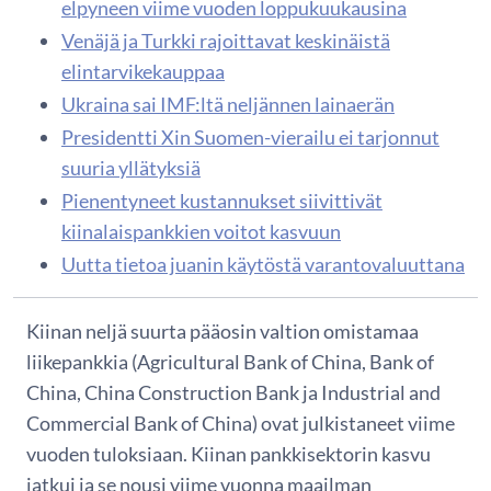
elpyneen viime vuoden loppukuukausina
Venäjä ja Turkki rajoittavat keskinäistä
elintarvikekauppaa
Ukraina sai IMF:ltä neljännen lainaerän
Presidentti Xin Suomen-vierailu ei tarjonnut
suuria yllätyksiä
Pienentyneet kustannukset siivittivät
kiinalaispankkien voitot kasvuun
Uutta tietoa juanin käytöstä varantovaluuttana
Kiinan neljä suurta pääosin valtion omistamaa
liikepankkia (Agricultural Bank of China, Bank of
China, China Construction Bank ja Industrial and
Commercial Bank of China) ovat julkistaneet viime
vuoden tuloksiaan. Kiinan pankkisektorin kasvu
jatkui ja se nousi viime vuonna maailman