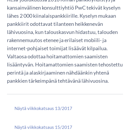
kansainvälinen konsulttiyhtiö PwC tekivät kyselyn
lähes 2 000 kiinalaispankkiirille. Kyselyn mukaan
pankkiirit odottavat tilanteen heikkenevän
lähivuosina, kun talouskasvun hidastuu, talouden
rakennemuutos etenee ja erilaiset mobiili- ja
internet-pohjaiset toimijat lisäävät kilpailua.
Valtaosa odottaa hoitamattomien saamisten
lisääntyvän. Hoitamattomien saamisten tehostettu
perintä ja alaskirjaaminen nähdäänkin yhtenä
pankkien tärkeimpänä tehtävänä lähivuosina.
Näytä viikkokatsaus 13/2017
Näytä viikkokatsaus 15/2017