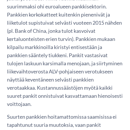
suurimmaksi ohi euroalueen pankkisektorin.
Pankkien korkokatteet kuitenkin pienenivät ja
liiketulot supistuivat selvästi vuoteen 2015 nähden
(pl. Bank of China, jonka tulot kasvoivat
kertaluonteisten erien turvin). Pankkien mukaan
kilpailu markkinoilla kiristyi entisestään ja
pankkien sääntely tiukkeni. Pankit vastasivat
tulojen laskuun karsimalla menojaan, ja siirtyminen
liikevaihtoverosta ALV-pohjaiseen verotukseen
näyttää keventäneen selvästi pankkien
verotaakkaa. Kustannussäästöjen myötä kaikki
suuret pankit onnistuivat kasvattamaan hienoisesti
voittojaan.
Suurten pankkien hoitamattomissa saamisissa ei
tapahtunut suuria muutoksia, vaan pankit