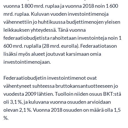
vuonna 1 800 mrd. ruplaa ja vuonna 2018 noin 1 600
mrd. ruplaa. Kuluvan vuoden investointimenoja
vähennettiin jo huhtikuussa budjettimenojen yleisen
leikkauksen yhteydessä. Tänä vuonna
federaatiobudjetista rahoitetaan investointeja noin 1
600 mrd. ruplalla (28 mrd. eurolla). Federaatiotason
lisäksi myös alueet joutuvat karsimaan omia
investointimenojaan.
Federaatiobudjetin investointimenot ovat
vähentyneet suhteessa bruttokansantuotteeseen jo
vuodesta 2009 lähtien. Tuolloin niiden osuus BKT:stä
oli 3,1 %, ja kuluvana vuonna osuuden arvioidaan
olevan 2,1 %. Vuonna 2018 osuuden on määrä olla 1,5
%.