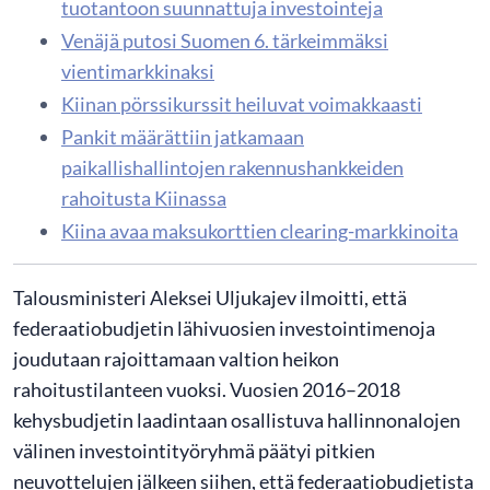
tuotantoon suunnattuja investointeja
Venäjä putosi Suomen 6. tärkeimmäksi
vientimarkkinaksi
Kiinan pörssikurssit heiluvat voimakkaasti
Pankit määrättiin jatkamaan
paikallishallintojen rakennushankkeiden
rahoitusta Kiinassa
Kiina avaa maksukorttien clearing-markkinoita
Talousministeri Aleksei Uljukajev ilmoitti, että
federaatiobudjetin lähivuosien investointimenoja
joudutaan rajoittamaan valtion heikon
rahoitustilanteen vuoksi. Vuosien 2016–2018
kehysbudjetin laadintaan osallistuva hallinnonalojen
välinen investointityöryhmä päätyi pitkien
neuvottelujen jälkeen siihen, että federaatiobudjetista