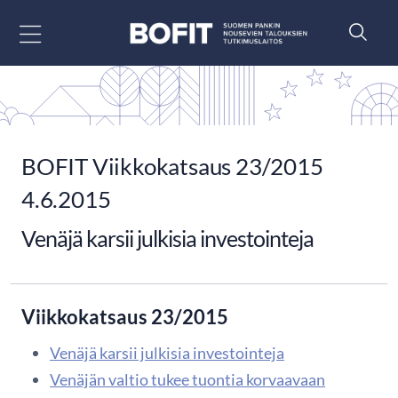
Siirry sisältöön
BOFIT Viikkokatsaus 23/2015
4.6.2015
Venäjä karsii julkisia investointeja
Viikkokatsaus 23/2015
Venäjä karsii julkisia investointeja
Venäjän valtio tukee tuontia korvaavaan