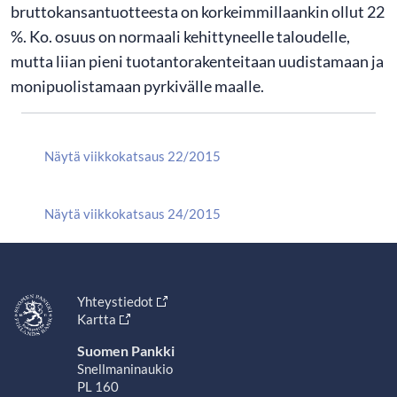
bruttokansantuotteesta on korkeimmillaankin ollut 22
%. Ko. osuus on normaali kehittyneelle taloudelle,
mutta liian pieni tuotantorakenteitaan uudistamaan ja
monipuolistamaan pyrkivälle maalle.
Näytä viikkokatsaus 22/2015
Näytä viikkokatsaus 24/2015
Yhteystiedot
Kartta
Suomen Pankki
Snellmaninaukio
PL 160