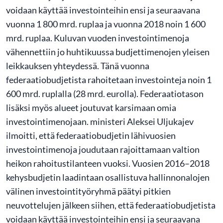
voidaan käyttää investointeihin ensi ja seuraavana
vuonna 1 800 mrd. ruplaa ja vuonna 2018 noin 1 600
mrd. ruplaa. Kuluvan vuoden investointimenoja
vähennettiin jo huhtikuussa budjettimenojen yleisen
leikkauksen yhteydessä. Tänä vuonna
federaatiobudjetista rahoitetaan investointeja noin 1
600 mrd. ruplalla (28 mrd. eurolla). Federaatiotason
lisäksi myös alueet joutuvat karsimaan omia
investointimenojaan. ministeri Aleksei Uljukajev
ilmoitti, että federaatiobudjetin lähivuosien
investointimenoja joudutaan rajoittamaan valtion
heikon rahoitustilanteen vuoksi. Vuosien 2016–2018
kehysbudjetin laadintaan osallistuva hallinnonalojen
välinen investointityöryhmä päätyi pitkien
neuvottelujen jälkeen siihen, että federaatiobudjetista
voidaan käyttää investointeihin ensi ja seuraavana