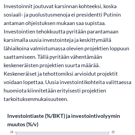
Investoinnit joutuvat karsinnan kohteeksi, koska
sosiaali- ja puolustusmenoja ei presidentti Putinin
antaman ohjeistuksen mukaan saa supistaa.
Investointien tehokkuutta pyritään parantamaan
karsimalla uusia investointeja ja keskittymällä
lähiaikoina valmistumassa olevien projektien loppuun
saattamiseen. Tällä pyritään vähentämään
keskeneräisten projektien suurta määrää.
Keskeneräiset ja tehottomiksi arvioidut projektit
voidaan lopettaa. Uusia investointikohteita valittaessa
huomiota kiinnitetään erityisesti projektien
tarkoituksenmukaisuuteen.
Investointiaste (%/BKT) ja investointivolyymin
muutos (%/v)